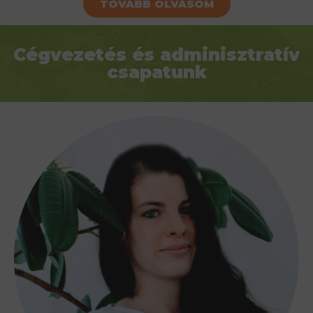
TOVÁBB OLVASOM
Cégvezetés és adminisztratív
csapatunk