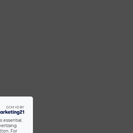
s essential.
vertising
tton. For