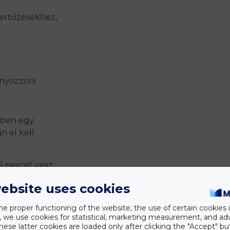
fertőzésekhez,
ányozzon!
rcben egy
n el kell
5 percet vesz
ebsite uses cookies
llemetlen
he proper functioning of the website, the use of certain cookies i
y, we use cookies for statistical, marketing measurement, and ad
hese latter cookies are loaded only after clicking the "Accept" bu