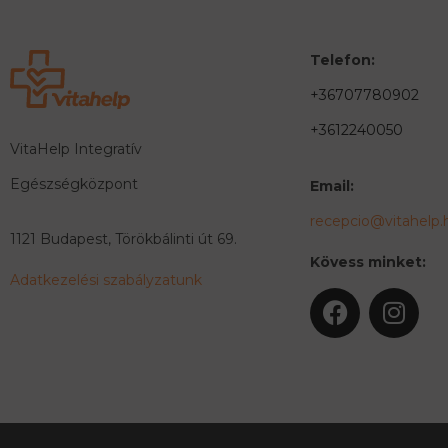
Telefon:
+36707780902
+3612240050
VitaHelp Integratív
Egészségközpont
Email:
recepcio@vitahelp.
1121 Budapest, Törökbálinti út 69.
Kövess minket:
Adatkezelési szabályzatunk