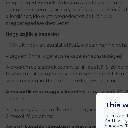
megbetegedéseknek. A dohányzás által gyengül az
immunrendszerünk, ami végül vírusos és bakteriális 
allergiához, idő előtti öregedéshez és krónikus
megbetegedésekhez vezet.
Hogy zajlik a kezelés:
– Kérjük, hogy a vizsgálat előtti 2 órában már ne doh
– Legyen Önnél cigaretta (a kezeléshez szükséges)!
A program az alábbiak szerint zajlik: az első 15-20 pe
tesztet futtat le a gép elektródák segítségével. Ezutá
szívnia egy cigarettát, majd a csikket visszahozni.
A második rész maga a kezelés:
ez nagyjából 20-2
igénybe.
This w
Sem a vizsgálat, sem a kezelés nem jár semmilyen ke
To ensure t
érzéssel, fájdalommal.
Additionall
purposes. T
Az első kezelés részeként adunk egy NAC nevű