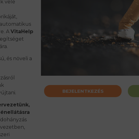
k vele
rikáját,
r automatikus
re. A
VitaHelp
egítséget
ára.
, és növeli a
zásról
nk
BEJELENTKEZÉS
újtani.
ervezetünk,
énellátásra
A dohányzás
rvezetben,
szeri