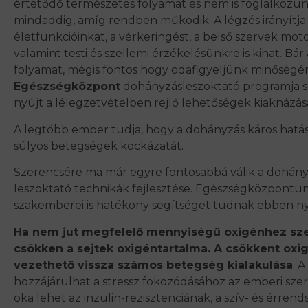
értetődő természetes folyamat és nem is foglalkozun
mindaddig, amíg rendben működik. A légzés irányítja
életfunkcióinkat, a vérkeringést, a belső szervek moto
valamint testi és szellemi érzékelésünkre is kihat. Bá
folyamat, mégis fontos hogy odafigyeljünk minőségé
Egészségközpont
dohányzásleszoktató programja s
nyújt a lélegzetvételben rejlő lehetőségek kiaknázás
A legtöbb ember tudja, hogy a dohányzás káros hatású
súlyos betegségek kockázatát.
Szerencsére ma már egyre fontosabbá válik a dohány
leszoktató technikák fejlesztése. Egészségközpontu
szakemberei is hatékony segítséget tudnak ebben ny
Ha nem jut megfelelő mennyiségű oxigénhez sz
csökken a sejtek oxigéntartalma. A csökkent oxig
vezethető vissza számos betegség kialakulása
. 
hozzájárulhat a stressz fokozódásához az emberi sze
oka lehet az inzulin-rezisztenciának, a szív- és érrend