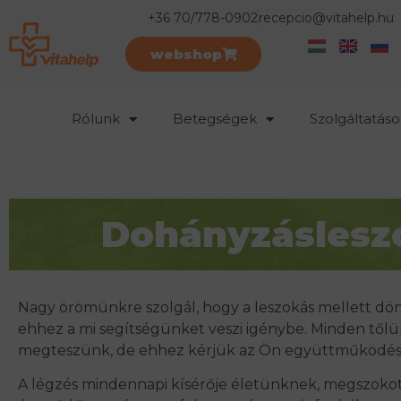
+36 70/778-0902
recepcio@vitahelp.hu
webshop
Rólunk
Betegségek
Szolgáltatáso
Dohányzáslesz
Nagy örömünkre szolgál, hogy a leszokás mellett dön
ehhez a mi segítségünket veszi igénybe. Minden tőlü
megteszünk, de ehhez kérjük az Ön együttműködésé
A légzés mindennapi kísérője életünknek, megszokot