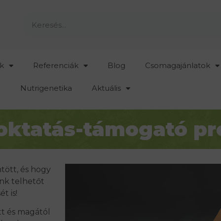
k
Referenciák
Blog
Csomagajánlatok
Nutrigenetika
Aktuális
oktatás-támogató p
tött, és hogy
nk telhetőt
t is!
t és magától