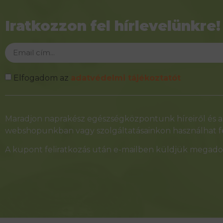
Iratkozzon fel hírlevelünkre!
Elfogadom az
adatvédelmi tájékoztatót
Alternative:
Maradjon naprakész egészségközpontunk híreiről és ak
webshopunkban vagy szolgáltatásainkon használhat fe
A kupont feliratkozás után e-mailben küldjük megadot