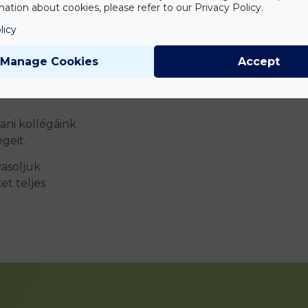
ation about cookies, please refer to our Privacy Policy.
t az első (és
licy
rapeutánk
tén a kezelést
Manage Cookies
Accept
en a tesztet
llt ismétli a
ani kollégáink
geit.
vasoljuk
et teljes