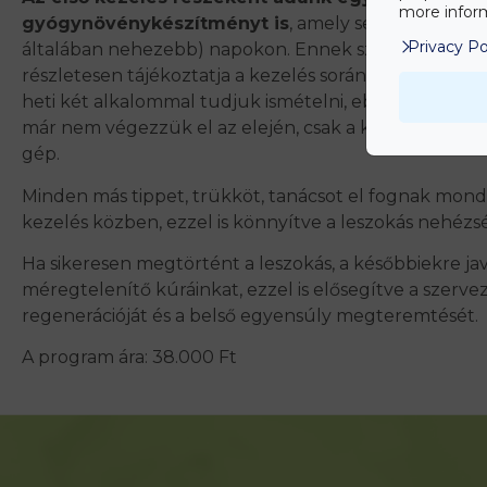
more inform
gyógynövénykészítményt is
, amely segítséget adha
Privacy Po
általában nehezebb) napokon. Ennek szedéséről te
részletesen tájékoztatja a kezelés során. Szükség ese
heti két alkalommal tudjuk ismételni, ebben az esetb
már nem végezzük el az elején, csak a kezelési protoko
gép.
Minden más tippet, trükköt, tanácsot el fognak mond
kezelés közben, ezzel is könnyítve a leszokás nehézsé
Ha sikeresen megtörtént a leszokás, a későbbiekre ja
méregtelenítő kúráinkat, ezzel is elősegítve a szervez
regenerációját és a belső egyensúly megteremtését.
A program ára: 38.000 Ft