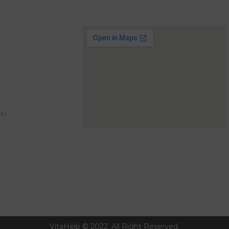
hu
VitaHelp © 2022. All Right Reserved.