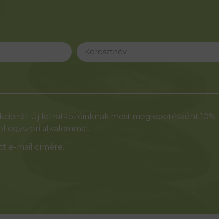
cióiról! Új feliratkozóinknak most meglepetésként 10%
l egyszeri alkalommal.
t e-mail címére.