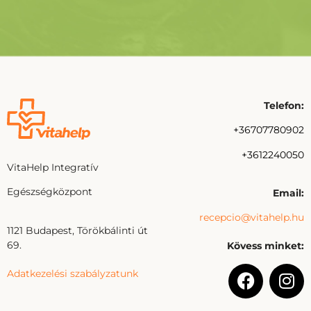
Telefon:
+36707780902
+3612240050
VitaHelp Integratív
Egészségközpont
Email:
recepcio@vitahelp.hu
1121 Budapest, Törökbálinti út
69.
Kövess minket:
Adatkezelési szabályzatunk