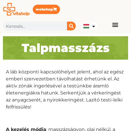
webshop
Talpmasszázs
A láb központi kapcsolóhelyet jelent, ahol az egész
emberi szervezetben távolhatást érhetünk el. Az
aktív zónák ingerlésével a testünkbe áramló
életenergiákra hatunk. Serkentjük a vérkeringést
az anyagcserét, a nyirokkeringést. Lazító testi-lelki
felfrissülés!
A kezelés módja
: masszázságyon, olaj nélkül, a