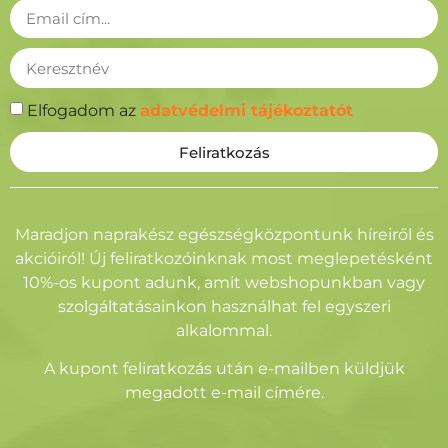
Elfogadom az
adatvédelmi tájékoztatót
Feliratkozás
Alternative:
Maradjon naprakész egészségközpontunk híreiről és
akcióiról! Új feliratkozóinknak most meglepetésként
10%-os kupont adunk, amit webshopunkban vagy
szolgáltatásainkon használhat fel egyszeri
alkalommal.
A kupont feliratkozás után e-mailben küldjük
megadott e-mail címére.