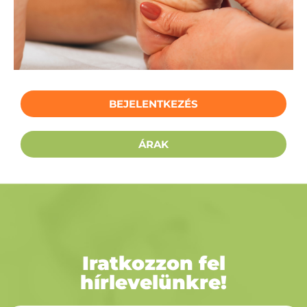
BEJELENTKEZÉS
ÁRAK
Iratkozzon fel
hírlevelünkre!