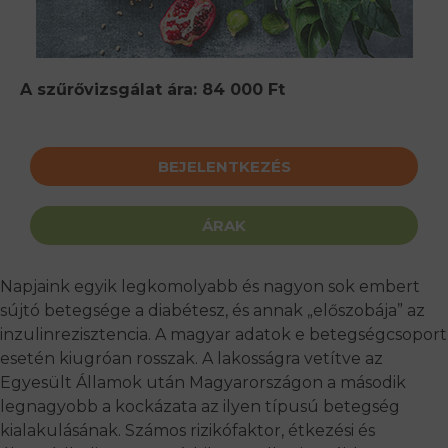
A szűrővizsgálat ára: 84 000 Ft
BEJELENTKEZÉS
ÁRAK
Napjaink egyik legkomolyabb és nagyon sok embert
sújtó betegsége a diabétesz, és annak „előszobája” az
inzulinrezisztencia. A magyar adatok e betegségcsoport
esetén kiugróan rosszak. A lakosságra vetítve az
Egyesült Államok után Magyarországon a második
legnagyobb a kockázata az ilyen típusú betegség
kialakulásának. Számos rizikófaktor, étkezési és