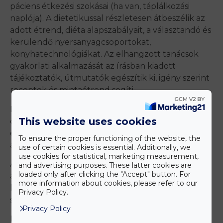
páciens étkezési szokásai (ha van, táplálkozási
naplója). A dietetikussal részletesen átbeszélik az
adott étrend, diéta alapszabályait, a választandó és
kerülendő nyersanyagcsoportokat,
konyhatechnológiákat. Az elhangzott tanácsok
gyakorlati alkalmazását az írásban kiadott
tájékoztatók, útmutatók egészítik ki, igény szerint
receptek és mintaétrend segíti.
Ezek után történik meg a kapott eredmények
This website uses cookies
összefoglalása és a személyre szabott útmutató
elkészítése is, amely tartalmazza a javaslatainkat is
To ensure the proper functioning of the website, the
a továbbiakra.
use of certain cookies is essential. Additionally, we
use cookies for statistical, marketing measurement,
A szűrővizsgálat végére a páciens tisztába kerül
and advertising purposes. These latter cookies are
loaded only after clicking the "Accept" button. For
azzal, hogy milyen változások szükségesek ahhoz,
more information about cookies, please refer to our
hogy a lehető legkisebb eséllyel legyen
Privacy Policy.
szenvedője az inzulinrezisztenciának.
Privacy Policy
Megkap minden tanácsot és javaslatot arra