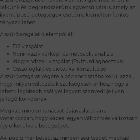
lelkünk és idegrendszerünk egyensúlyára is, amely az
ilyen típusú betegségek esetén is kiemelten fontos
tényező lehet.
A szűrővizsgálat 4 elemből áll:
EIS vizsgálat
Noninvazív vérkép- és metbaolit analízis
Idegrendszeri vizsgálat (Pulzusdiagnosztika)
Összefoglaló és dietetikai konzultáció
A szűrővizsgálat végére a páciens tisztába kerül azzal,
hogy milyen változások szükségesek ahhoz, hogy a
lehető legkisebb eséllyel legyen szenvedője ilyen
jellegű körképnek.
Megkap minden tanácsot és javaslatot arra
vonatkozóan, hogy képes legyen változni és változtatni,
így elkerülve a betegséget.
Aki pedig már beteg, az minden segítséget megkap,