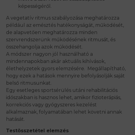
képességéről.
A vegetatív ritmus szabályozása meghatározza
például az emésztés hatékonyságát, működését,
de alapvetően meghatározza minden
szervrendszerünk működésének ritmusát, és
összehangolja azok működését.
A módszer nagyon jól használható a
mindennapokban akár aktuális kihívások,
élethelyzetek gyors elemzésére. Megállapítható,
hogy ezek a hatások mennyire befolyásolják saját
belső ritmusunkat.
Egy esetleges sportsérülés utáni rehabilitációs
időszakban is hasznos lehet, amikor fizioterápiás,
korrekciós vagy gyógyszeres kezelést
alkalmaznak, folyamatában lehet követni annak
hatását.
Testösszetétel elemzés