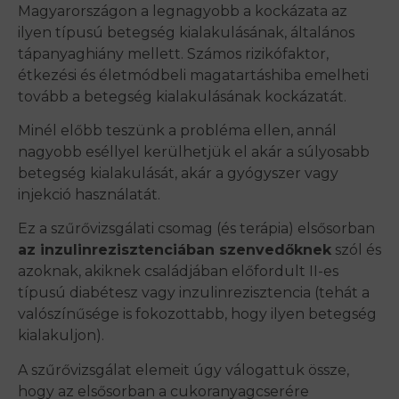
Magyarországon a legnagyobb a kockázata az
ilyen típusú betegség kialakulásának, általános
tápanyaghiány mellett. Számos rizikófaktor,
étkezési és életmódbeli magatartáshiba emelheti
tovább a betegség kialakulásának kockázatát.
Minél előbb teszünk a probléma ellen, annál
nagyobb eséllyel kerülhetjük el akár a súlyosabb
betegség kialakulását, akár a gyógyszer vagy
injekció használatát.
Ez a szűrővizsgálati csomag (és terápia) elsősorban
az inzulinrezisztenciában szenvedőknek
szól és
azoknak, akiknek családjában előfordult II-es
típusú diabétesz vagy inzulinrezisztencia (tehát a
valószínűsége is fokozottabb, hogy ilyen betegség
kialakuljon).
A szűrővizsgálat elemeit úgy válogattuk össze,
hogy az elsősorban a cukoranyagcserére