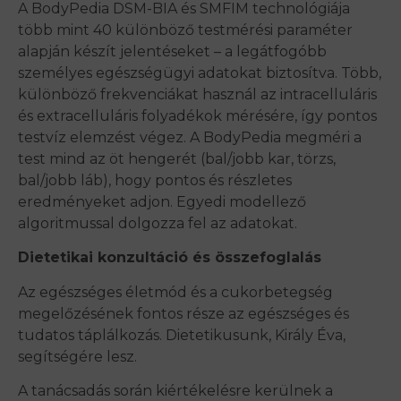
A BodyPedia DSM-BIA és SMFIM technológiája
több mint 40 különböző testmérési paraméter
alapján készít jelentéseket – a legátfogóbb
személyes egészségügyi adatokat biztosítva. T
öbb,
különböző frekvenciákat használ az intracelluláris
és extracelluláris folyadékok mérésére, így pontos
testvíz elemzést végez. A BodyPedia megméri a
test mind az öt hengerét (bal/jobb kar, törzs,
bal/jobb láb), hogy pontos és részletes
eredményeket adjon. E
gyedi modellező
algoritmussal dolgozza fel az adatokat.
Dietetikai konzultáció és összefoglalás
Az egészséges életmód és a cukorbetegség
megelőzésének fontos része az egészséges és
tudatos táplálkozás. Dietetikusunk, Király Éva,
segítségére lesz.
A tanácsadás során kiértékelésre kerülnek a