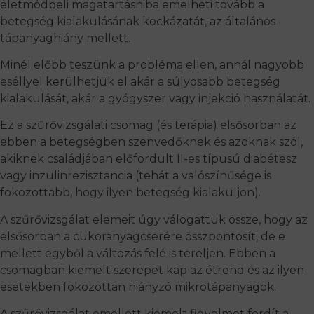
életmódbeli magatartáshiba emelheti tovább a
betegség kialakulásának kockázatát, az általános
tápanyaghiány mellett.
Minél előbb teszünk a probléma ellen, annál nagyobb
eséllyel kerülhetjük el akár a súlyosabb betegség
kialakulását, akár a gyógyszer vagy injekció használatát.
Ez a szűrővizsgálati csomag (és terápia) elsősorban az
ebben a betegségben szenvedőknek és azoknak szól,
akiknek családjában előfordult II-es típusú diabétesz
vagy inzulinrezisztancia (tehát a valószínűsége is
fokozottabb, hogy ilyen betegség kialakuljon).
A szűrővizsgálat elemeit úgy válogattuk össze, hogy az
elsősorban a cukoranyagcserére összpontosít, de e
mellett egyből a változás felé is tereljen. Ebben a
csomagban kiemelt szerepet kap az étrend és az ilyen
esetekben fokozottan hiányzó mikrotápanyagok.
A szűrővizsgálat emellett kiemelt figyelmet fordít a