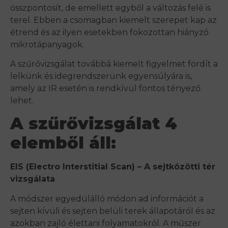
összpontosít, de emellett egyből a változás felé is
terel. Ebben a csomagban kiemelt szerepet kap az
étrend és az ilyen esetekben fokozottan hiányzó
mikrotápanyagok.
A szűrővizsgálat továbbá kiemelt figyelmet fordít a
lelkünk és idegrendszerünk egyensúlyára is,
amely az IR esetén is rendkívül fontos tényező
lehet.
A szűrővizsgálat 4
elemből áll:
EIS (Electro Interstitial Scan) – A sejtközötti tér
vizsgálata
A módszer egyedülálló módon ad információt a
sejten kívüli és sejten belüli terek állapotáról és az
azokban zajló élettani folyamatokról. A műszer