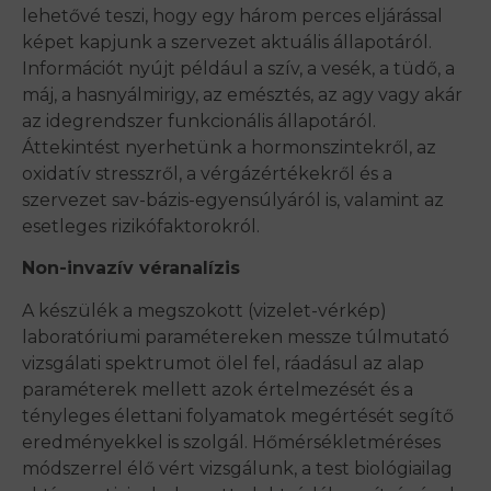
lehetővé teszi, hogy egy három perces eljárással
képet kapjunk a szervezet aktuális állapotáról.
Információt nyújt például a szív, a vesék, a tüdő, a
máj, a hasnyálmirigy, az emésztés, az agy vagy akár
az idegrendszer funkcionális állapotáról.
Áttekintést nyerhetünk a hormonszintekről, az
oxidatív stresszről, a vérgázértékekről és a
szervezet sav-bázis-egyensúlyáról is, valamint az
esetleges rizikófaktorokról.
Non-invazív véranalízis
A készülék a megszokott (vizelet-vérkép)
laboratóriumi paramétereken messze túlmutató
vizsgálati spektrumot ölel fel, ráadásul az alap
paraméterek mellett azok értelmezését és a
tényleges élettani folyamatok megértését segítő
eredményekkel is szolgál. Hőmérsékletméréses
módszerrel élő vért vizsgálunk, a test biológiailag