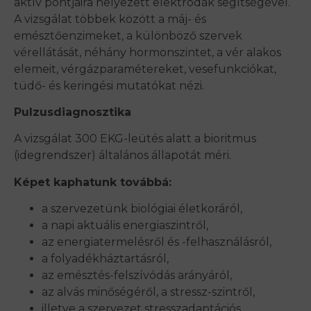
aktív pontjaira helyezett elektródák segítségével.
A vizsgálat többek között a máj- és
emésztőenzimeket, a különböző szervek
vérellátását, néhány hormonszintet, a vér alakos
elemeit, vérgázparamétereket, vesefunkciókat,
tüdő- és keringési mutatókat nézi.
Pulzusdiagnosztika
A vizsgálat 300 EKG-leütés alatt a bioritmus
(idegrendszer) általános állapotát méri.
Képet kaphatunk továbbá:
a szervezetünk biológiai életkoráról,
a napi aktuális energiaszintről,
az energiatermelésről és -felhasználásról,
a folyadékháztartásról,
az emésztés-felszívódás arányáról,
az alvás minőségéről, a stressz-szintről,
illetve a szervezet stresszadaptációs