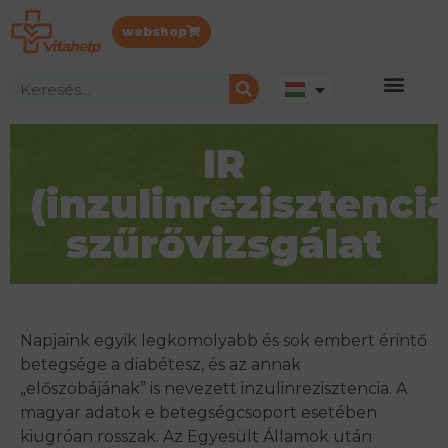
webshop
IR
(inzulinrezisztenci
szűrővizsgálat
Napjaink egyik legkomolyabb és sok embert érintő
betegsége a diabétesz, és az annak
„előszobájának” is nevezett inzulinrezisztencia. A
magyar adatok e betegségcsoport esetében
kiugróan rosszak. Az Egyesült Államok után