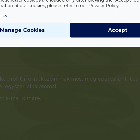
ation about cookies, please refer to our Privacy Policy.
licy
Manage Cookies
Accept
cióiról! Új feliratkozóinknak most meglepetésként 10%
l egyszeri alkalommal.
t e-mail címére.