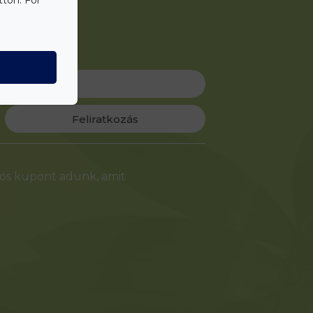
Feliratkozás
-os kupont adunk, amit