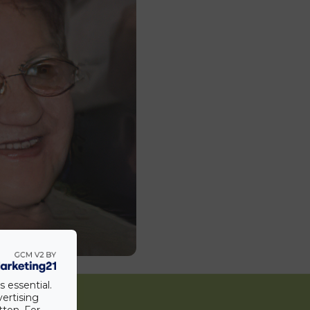
s essential.
vertising
tton. For