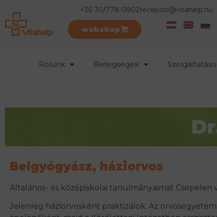
+36 70/778-0902
recepcio@vitahelp.hu
webshop
Rólunk
Betegségek
Szolgáltatáso
Dr
Belgyógyász, háziorvos
Általános- és középiskolai tanulmányaimat Csepelen
Jelenleg háziorvosként praktizálok. Az orvosegyetemi 