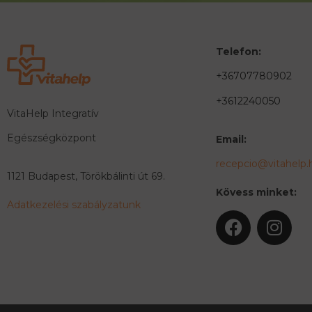
Telefon:
+36707780902
+3612240050
VitaHelp Integratív
Egészségközpont
Email:
recepcio@vitahelp.
1121 Budapest, Törökbálinti út 69.
Kövess minket:
Adatkezelési szabályzatunk