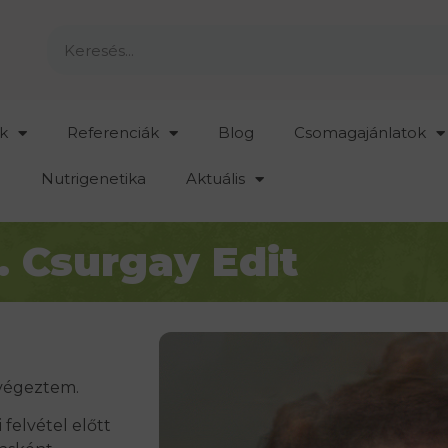
k
Referenciák
Blog
Csomagajánlatok
Nutrigenetika
Aktuális
. Csurgay Edit
 végeztem.
felvétel előtt