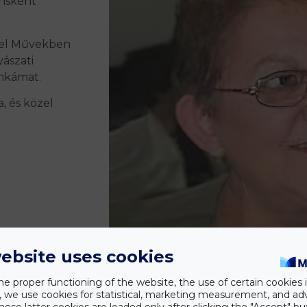
ensként
pel Művekben
ászati
nkámat.
, és közel
ebsite uses cookies
he proper functioning of the website, the use of certain cookies i
y, we use cookies for statistical, marketing measurement, and ad
hese latter cookies are loaded only after clicking the "Accept" bu