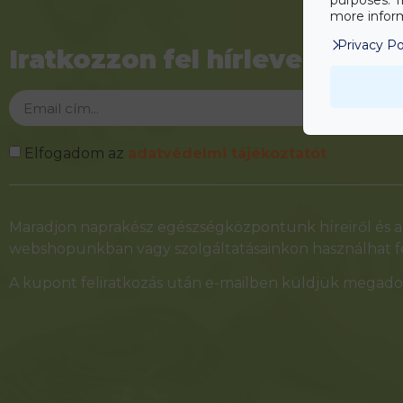
more inform
Privacy Po
Iratkozzon fel hírlevelünkre!
Elfogadom az
adatvédelmi tájékoztatót
Alternative:
Maradjon naprakész egészségközpontunk híreiről és ak
webshopunkban vagy szolgáltatásainkon használhat fe
A kupont feliratkozás után e-mailben küldjük megadot