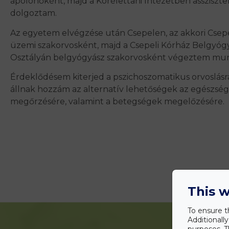
ápolónőként, majd a Kórélettani Intézetben assziszt
dolgoztam.
Az egyetem elvégzése után Csepelen, az akkori Cse
üzemi szakorvosként, majd a Csepeli Kórház Belgyógy
Osztályán belgyógyász szakorvosként végeztem mu
Érdeklődésem kiterjed a pszichoszomatikus orvoslásra
állnak hozzám az alternatív lehetőségek az egészség
megőrzésére, valamint a betegségek megelőzésére.
This w
To ensure t
Additionall
purposes. T