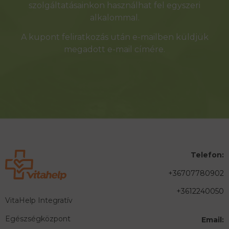
szolgáltatásainkon használhat fel egyszeri
alkalommal.
A kupont feliratkozás után e-mailben küldjük
megadott e-mail címére.
Telefon:
+36707780902
+3612240050
VitaHelp Integratív
Egészségközpont
Email: