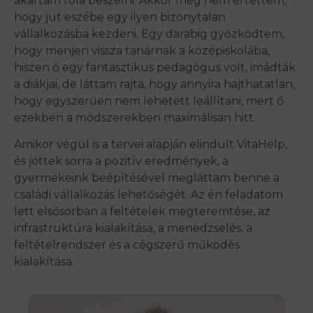
akartam róla beszélni. Akkor még nem értettem,
hogy jut eszébe egy ilyen bizonytalan
vállalkozásba kezdeni. Egy darabig győzködtem,
hogy menjen vissza tanárnak a középiskolába,
hiszen ő egy fantasztikus pedagógus volt, imádták
a diákjai, de láttam rajta, hogy annyira hajthatatlan,
hogy egyszerűen nem lehetett leállítani, mert ő
ezekben a módszerekben maximálisan hitt.
Amikor végül is a tervei alapján elindult VitaHelp,
és jöttek sorra a pozitív eredmények, a
gyermekeink beépítésével megláttam benne a
családi vállalkozás lehetőségét. Az én feladatom
lett elsősorban a feltételek megteremtése, az
infrastruktúra kialakítása, a menedzselés, a
feltételrendszer és a cégszerű működés
kialakítása.