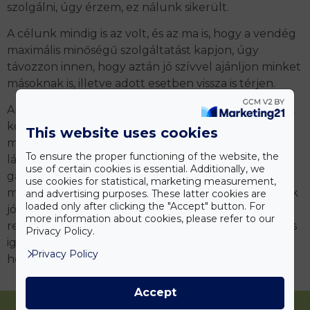
szolgálni, úgy érzem, ez nálunk sikerült.
A célunk mindig is az volt, és az ma is, hogy a vendég
maximális minőségű szolgáltatást kapjon, úgy
távozzon innen, hogy aztán jó szívvel ajánljon minket
másoknak is, illetve adott esetben vissza is térjen.
Amit
Zsó
annak idején kigondolt / megálmodott, azt
közösen rendszerbe szedtük, a fiam, Attila azóta
This website uses cookies
méltó módon átvette az édesanyja helyét, Adrienn
To ensure the proper functioning of the website, the
lányom pedig biztosítja a HR-hátteret és viszi a
use of certain cookies is essential. Additionally, we
gazdasági vonalat, valamint kiegészültünk a
use cookies for statistical, marketing measurement,
megfelelő szakemberekkel, kollégákkal, így tudunk
and advertising purposes. These latter cookies are
loaded only after clicking the "Accept" button. For
jól működni a mai napig, immár 25 éve, és ezt a
more information about cookies, please refer to our
rengeteg törzsvendégünk (van, aki a kezdetektől) is
Privacy Policy.
igazolja, akik családjaikkal együtt ragaszkodnak
Privacy Policy
hozzánk.
Accept