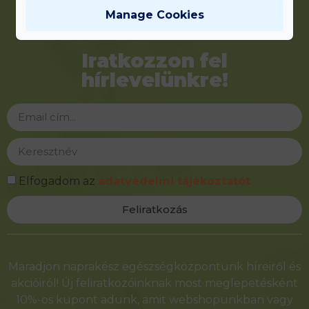
Manage Cookies
Iratkozzon fel
hírlevelünkre!
Elfogadom az
adatvédelmi tájékoztatót
Feliratkozás
Alternative:
Maradjon naprakész egészségközpontunk híreiről és
akcióiról! Új feliratkozóinknak most meglepetésként
10%-os kupont adunk, amit webshopunkban vagy