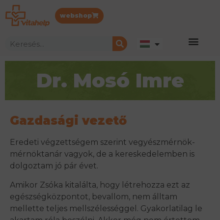
webshop
Dr. Mosó Imre
Gazdasági vezető
Eredeti végzettségem szerint vegyészmérnök-
mérnöktanár vagyok, de a kereskedelemben is
dolgoztam jó pár évet.
Amikor Zsóka kitalálta, hogy létrehozza ezt az
egészségközpontot, bevallom, nem álltam
mellette teljes mellszélességgel. Gyakorlatilag le