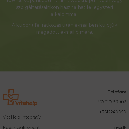
10%-os kupont adunk, amit webshopunkban vagy
szolgáltatásainkon használhat fel egyszeri
alkalommal.
A kupont feliratkozás után e-mailben küldjük
megadott e-mail címére.
Telefon:
+36707780902
+3612240050
VitaHelp Integratív
Egészségközpont
Email: