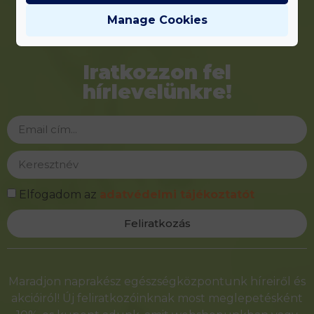
Manage Cookies
Iratkozzon fel
hírlevelünkre!
Elfogadom az
adatvédelmi tájékoztatót
Feliratkozás
Alternative:
Maradjon naprakész egészségközpontunk híreiről és
akcióiról! Új feliratkozóinknak most meglepetésként