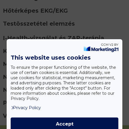
Hőtérképes EKG/EKG
Testösszetétel elemzés
I-Health-vizsgálat és ZAP-terápia
Klasszikus belgyógyászat
This website uses cookies
Műszeres gerincvizsgálat
To ensure the proper functioning of the website, the
use of certain cookies is essential. Additionally, we
Nutrigenetika
use cookies for statistical, marketing measurement,
and advertising purposes. These latter cookies are
loaded only after clicking the "Accept" button. For
Non-invazív véranalízis
more information about cookies, please refer to our
Privacy Policy.
Pulzusdiagnosztika
Privacy Policy
Vérvétel nélküli vitaminszintmérés
Accept