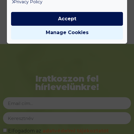
Privacy Policy
BEJELENTKEZÉS
Accept
ÁRAK
Manage Cookies
Iratkozzon fel
hírlevelünkre!
Elfogadom az
adatvédelmi tájékoztatót