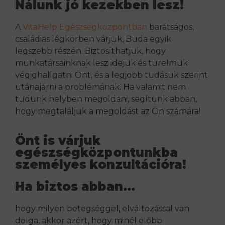
Nálunk jó kezekben lesz!
A
VitaHelp Egészségközpontban
barátságos,
családias légkörben várjuk, Buda egyik
legszebb részén. Biztosíthatjuk, hogy
munkatársainknak lesz idejük és türelmük
végighallgatni Önt, és a legjobb tudásuk szerint
utánajárni a problémának. Ha valamit nem
tudunk helyben megoldani, segítünk abban,
hogy megtaláljuk a megoldást az Ön számára!
Önt is várjuk
egészségközpontunkba
személyes konzultációra!
Ha biztos abban…
hogy milyen betegséggel, elváltozással van
dolga, akkor azért, hogy minél előbb