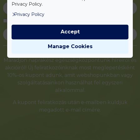
Privacy Policy.
Privacy Policy
Elfogadom az
adatvédelmi tájékoztatót
Accept
Feliratkozás
Alternative:
Manage Cookies
Maradjon naprakész egészségközpontunk híreiről és
akcióiról! Új feliratkozóinknak most meglepetésként
10%-os kupont adunk, amit webshopunkban vagy
szolgáltatásainkon használhat fel egyszeri
alkalommal.
A kupont feliratkozás után e-mailben küldjük
megadott e-mail címére.