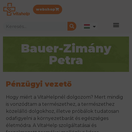
webshop
Bauer-Zimány
Petra
Pénzügyi vezető
Hogy miért a VitaHelpnél dolgozom? Mert mindig
is vonzódtam a természethez, a természethez
közelálló dolgokhoz, illetve próbálok tudatosan
odafigyelni a környezetbarát és egészséges
életmódra. A VitaHelp szolgáltatásai és