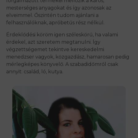
forgalmazott termékei mellőzik a káros,
mesterséges anyagokat és így azonosak az
elveimmel. Őszintén tudom ajánlani a
felhasználóknak, apróbetűs rész nélkül.
Érdeklődési köröm igen széleskörű, ha valami
érdekel, azt szeretem megtanulni. Így
végzettségemet tekintve kereskedelmi
menedzser vagyok, közgazdász, hamarosan pedig
mérlegképes könyvelő. A szabadidőmről csak
annyit: család, ló, kutya.