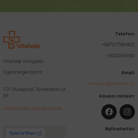
Telefon:
+36707780902
+3612240050
VitaHelp Integratív
Egészségközpont
Email:
recepcio@vitahelp.hu
1121 Budapest, Törökbálinti út
69.
Kövess minket:
Adatkezelési szabályzatunk
Nyitvatartás: