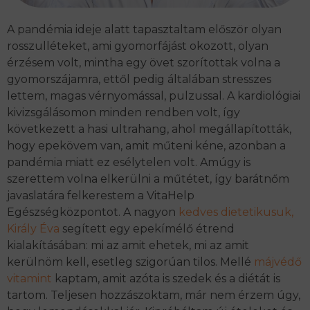
A pandémia ideje alatt tapasztaltam először olyan
rosszulléteket, ami gyomorfájást okozott, olyan
érzésem volt, mintha egy övet szorítottak volna a
gyomorszájamra, ettől pedig általában stresszes
lettem, magas vérnyomással, pulzussal. A kardiológiai
kivizsgálásomon minden rendben volt, így
következett a hasi ultrahang, ahol megállapították,
hogy epekövem van, amit műteni kéne, azonban a
pandémia miatt ez esélytelen volt. Amúgy is
szerettem volna elkerülni a műtétet, így barátnőm
javaslatára felkerestem a VitaHelp
Egészségközpontot. A nagyon
kedves dietetikusuk,
Király Éva
segített egy epekímélő étrend
kialakításában: mi az amit ehetek, mi az amit
kerülnöm kell, esetleg szigorúan tilos. Mellé
májvédő
vitamint
kaptam, amit azóta is szedek és a diétát is
tartom. Teljesen hozzászoktam, már nem érzem úgy,