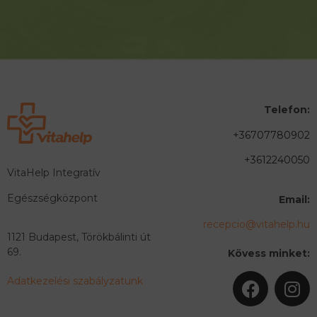
Telefon:
+36707780902
+3612240050
VitaHelp Integratív
Egészségközpont
Email:
recepcio@vitahelp.hu
1121 Budapest, Törökbálinti út
69.
Kövess minket:
Adatkezelési szabályzatunk