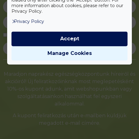
loaded only after clicking the "Accept" button. For
more information about cookies, please refer to our
Privacy Policy.
Privacy Policy
Elfogadom az
adatvédelmi tájékoztatót
Accept
Feliratkozás
Manage Cookies
Alternative:
Maradjon naprakész egészségközpontunk híreiről és
akcióiról! Új feliratkozóinknak most meglepetésként
10%-os kupont adunk, amit webshopunkban vagy
szolgáltatásainkon használhat fel egyszeri
alkalommal.
A kupont feliratkozás után e-mailben küldjük
megadott e-mail címére.