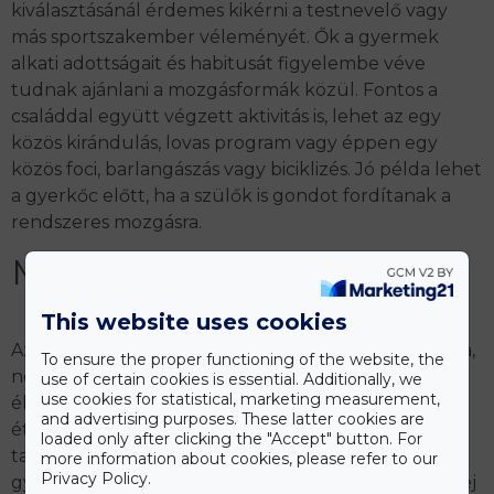
kiválasztásánál érdemes kikérni a testnevelő vagy
más sportszakember véleményét. Ők a gyermek
alkati adottságait és habitusát figyelembe véve
tudnak ajánlani a mozgásformák közül. Fontos a
családdal együtt végzett aktivitás is, lehet az egy
közös kirándulás, lovas program vagy éppen egy
közös foci, barlangászás vagy biciklizés. Jó példa lehet
a gyerkőc előtt, ha a szülők is gondot fordítanak a
rendszeres mozgásra.
Megfelelő táplálkozás
This website uses cookies
Az energiaszükségletet befolyásolja a gyermek kora,
To ensure the proper functioning of the website, the
neme, tápláltsági állapota, fizikai aktivitása, valamint
use of certain cookies is essential. Additionally, we
use cookies for statistical, marketing measurement,
életmódja. De annyi bizonyos, hogy gyermekünk
and advertising purposes. These latter cookies are
étrendje mind az öt csoportból kell, hogy
loaded only after clicking the "Accept" button. For
tartalmazzon élelmiszereket – kenyér és cereáliák,
more information about cookies, please refer to our
Privacy Policy.
gyümölcs- és zöldségfélék, húsok és alternatívák, tej