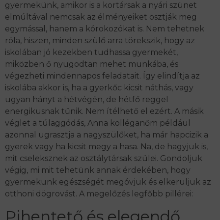
gyermekünk, amikor is a kortársak a nyári szünet
elmúltával nemcsak az élményeiket osztják meg
egymással, hanem a kórokozókat is. Nem tehetnek
róla, hiszen, minden szülő arra törekszik, hogy az
iskolában jó kezekben tudhassa gyermekét,
miközben ő nyugodtan mehet munkába, és
végezheti mindennapos feladatait. Így elindítja az
iskolába akkor is, ha a gyerkőc kicsit náthás, vagy
ugyan hányt a hétvégén, de hétfő reggel
energikusnak tűnik. Nem ítélhető el ezért. A másik
véglet a túlaggódás, Anna kolléganőm például
azonnal ugrasztja a nagyszülőket, ha már hapcizik a
gyerek vagy ha kicsit megy a hasa. Na, de hagyjuk is,
mit cseleksznek az osztálytársak szülei. Gondoljuk
végig, mi mit tehetünk annak érdekében, hogy
gyermekünk egészségét megóvjuk és elkerüljük az
otthoni dögrovást. A megelőzés legfőbb pillérei:
Pihentető és elegendő