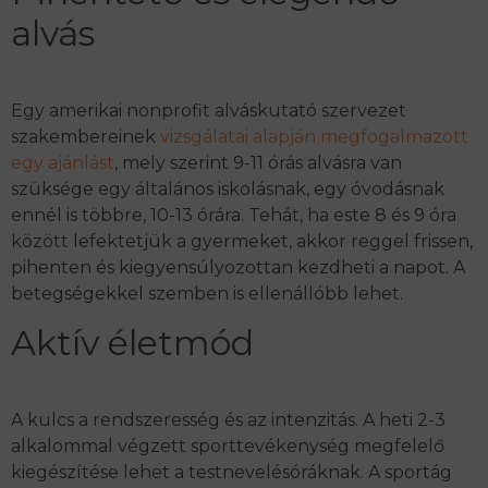
alvás
Egy amerikai nonprofit alváskutató szervezet
szakembereinek
vizsgálatai alapján megfogalmazott
egy ajánlást
, mely szerint 9-11 órás alvásra van
szüksége egy általános iskolásnak, egy óvodásnak
ennél is többre, 10-13 órára. Tehát, ha este 8 és 9 óra
között lefektetjük a gyermeket, akkor reggel frissen,
pihenten és kiegyensúlyozottan kezdheti a napot. A
betegségekkel szemben is ellenállóbb lehet.
Aktív életmód
A kulcs a rendszeresség és az intenzitás. A heti 2-3
alkalommal végzett sporttevékenység megfelelő
kiegészítése lehet a testnevelésóráknak. A sportág