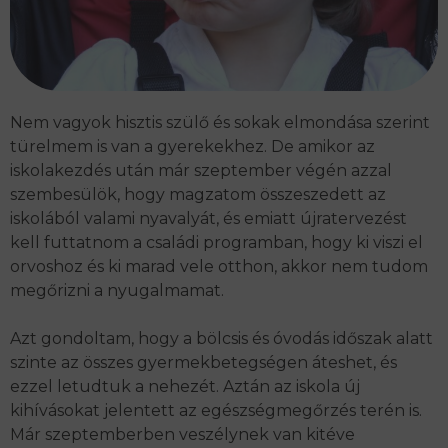
Nem vagyok hisztis szülő és sokak elmondása szerint
türelmem is van a gyerekekhez. De amikor az
iskolakezdés után már szeptember végén azzal
szembesülök, hogy magzatom összeszedett az
iskolából valami nyavalyát, és emiatt újratervezést
kell futtatnom a családi programban, hogy ki viszi el
orvoshoz és ki marad vele otthon, akkor nem tudom
megőrizni a nyugalmamat.
Azt gondoltam, hogy a bölcsis és óvodás időszak alatt
szinte az összes gyermekbetegségen áteshet, és
ezzel letudtuk a nehezét. Aztán az iskola új
kihívásokat jelentett az egészségmegőrzés terén is.
Már szeptemberben veszélynek van kitéve