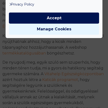
és tejtermékek, zsiradékok – csak így lehetünk
Privacy Policy
biztosak abban, hogy az összes tápanyaghoz
hozzájuttattuk. Sok múlik a mennyiségen és a
Accept
minőségen. Kérj tippeket dietetikusunktól,
Király
Évától
!
Manage Cookies
Korszerű étrendkiegészítőink is hatékony segítséget
nyújthatnak ahhoz, hogy a kicsik minden
tápanyaghoz hozzájuthassanak. A webshop
termékkatalógusában
böngészhetsz.
De nyugodj meg, egyik szülő sem szuperhős, hogy
minden téren tudja, mi a gyors és hatékony segítség
gyermeke számára. A
Vitahelp Egészségközpontban
azért hoztuk létre a
Katicák programot
, hogy
segítségére legyünk a szülőknek és
gyermekeinknek. Felelősséggel, és odafigyeléssel
vállaljuk annak az útnak a kialakítását, melynek
során a szülők egészséges gyermekükből,