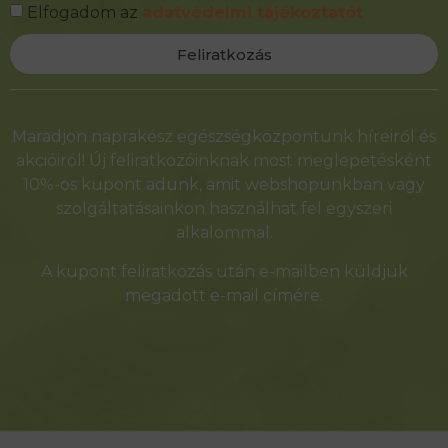
Elfogadom az
adatvédelmi tájékoztatót
Feliratkozás
Alternative:
Maradjon naprakész egészségközpontunk híreiről és
akcióiról! Új feliratkozóinknak most meglepetésként
10%-os kupont adunk, amit webshopunkban vagy
szolgáltatásainkon használhat fel egyszeri
alkalommal.
A kupont feliratkozás után e-mailben küldjük
megadott e-mail címére.