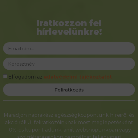
Iratkozzon fel
hírlevelünkre!
Elfogadom az
adatvédelmi tájékoztatót
Feliratkozás
Alternative:
Maradjon naprakész egészségközpontunk híreiről és
akcióiról! Új feliratkozóinknak most meglepetésként
10%-os kupont adunk, amit webshopunkban vagy
szolgáltatásainkon használhat fel egyszeri