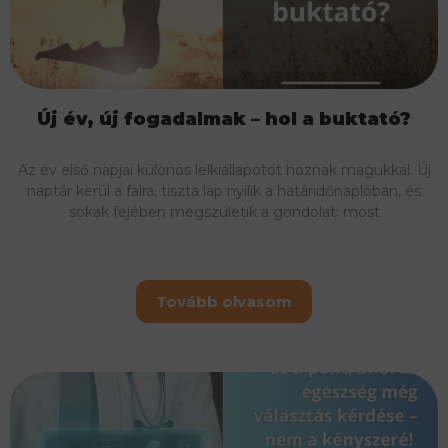
Új év, új fogadalmak – hol a buktató?
Az év első napjai különös lelkiállapotot hoznak magukkal. Új
naptár kerül a falra, tiszta lap nyílik a határidőnaplóban, és
sokak fejében megszületik a gondolat: most
Tovább olvasom