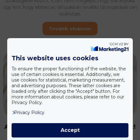
szükségletei között. Ezért nem meglepő, hogy sok anyuka
úgy érzi, hogy ebben az időszakban további támogatásra van
szüksége.
Tovább olvasom
This website uses cookies
To ensure the proper functioning of the website, the
use of certain cookies is essential. Additionally, we
use cookies for statistical, marketing measurement,
and advertising purposes. These latter cookies are
loaded only after clicking the "Accept" button. For
more information about cookies, please refer to our
Privacy Policy.
Privacy Policy
A VitaHelpnek köszönhetjük a babánkat!
Accept