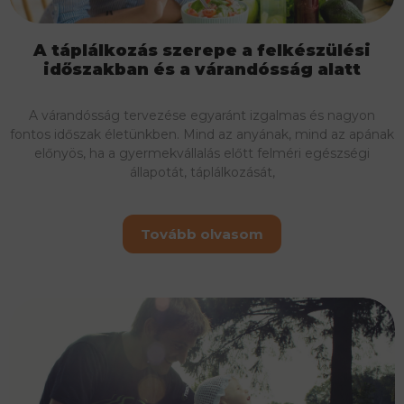
A táplálkozás szerepe a felkészülési
időszakban és a várandósság alatt
A várandósság tervezése egyaránt izgalmas és nagyon
fontos időszak életünkben. Mind az anyának, mind az apának
előnyös, ha a gyermekvállalás előtt felméri egészségi
állapotát, táplálkozását,
Tovább olvasom