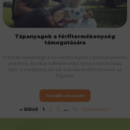
Tápanyagok a férfitermékenység
támogatására
A férfiak meddősége a női meddőséghez hasonlóan jelentős
probléma, azonban sokkal kevésbé téma a nyilvánosság
előtt. A meddőség sok pár számára problémát jelent, az
Egyesült
Tovább olvasom
« Előző
1
2
3
…
10
Következő »