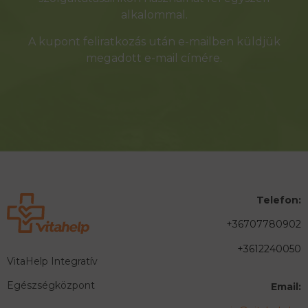
alkalommal.
A kupont feliratkozás után e-mailben küldjük
megadott e-mail címére.
Telefon:
+36707780902
+3612240050
VitaHelp Integratív
Egészségközpont
Email: