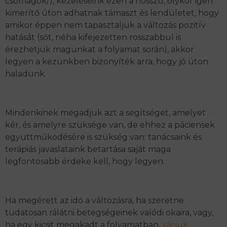
csomagok/), kezeléseink ezen a hosszú, olykor igen
kimerítő úton adhatnak támaszt és lendületet, hogy
amikor éppen nem tapasztaljuk a változás pozitív
hatását (sőt, néha kifejezetten rosszabbul is
érezhetjük magunkat a folyamat során), akkor
legyen a kezünkben bizonyíték arra, hogy jó úton
haladunk.
Mindenkinek megadjuk azt a segítséget, amelyet
kér, és amelyre szüksége van, de ehhez a páciensek
együttműködésére is szükség van: tanácsaink és
terápiás javaslataink betartása saját maga
legfontosabb érdeke kell, hogy legyen.
Ha megérett az idő a változásra, ha szeretne
tudatosan rálátni betegségeinek valódi okaira, vagy,
ha egy kicsit megakadt a folyamatban,
várjuk