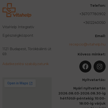
Telefon:
+36707780902
+3612240050
VitaHelp Integratív
Egészségközpont
Email:
recepcio@vitahelp.hu
1121 Budapest, Törökbálinti út
69.
Kövess minket:
Adatkezelési szabályzatunk
Nyitvatartás:
Nyári nyitvatartás
2026.08.03-2026.08.30-ig
hétfőtől-péntekig 10:00-
18:00-ig várjuk