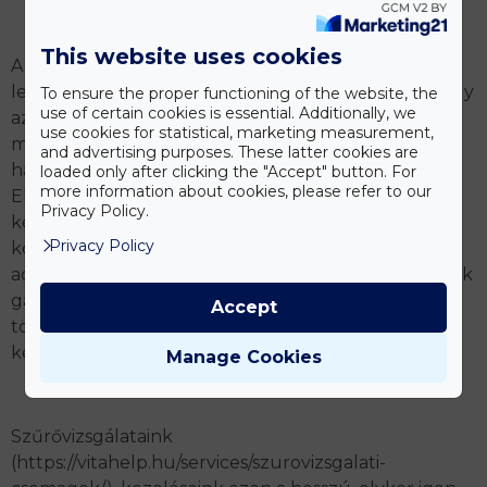
This website uses cookies
A megfelelő szakember ebben kell, hogy partner
legyen. Segítsen úgy összeállítani a saját tervet, hogy
To ensure the proper functioning of the website, the
use of certain cookies is essential. Additionally, we
az hosszú távon mindenki legnagyobb
use cookies for statistical, marketing measurement,
megelégedésére
szolgáljon, nem utolsó sorban
and advertising purposes. These latter cookies are
hatékonyan támogassa a gyógyulás folyamatát.
loaded only after clicking the "Accept" button. For
more information about cookies, please refer to our
Ehhez megfelelő kezelésekre és olyan
Privacy Policy.
készítményekre van szükség, amelyek
Privacy Policy
koncentrációja optimális, felesleges
adalékanyagoktól mentesek, tisztaságuk, minőségük
garantált.
Amikor a táplálkozásunk során erre
Accept
törekszünk, egyéb esetekben miért érnénk be
kevesebbel?
Manage Cookies
Szűrővizsgálataink
(https://vitahelp.hu/services/szurovizsgalati-