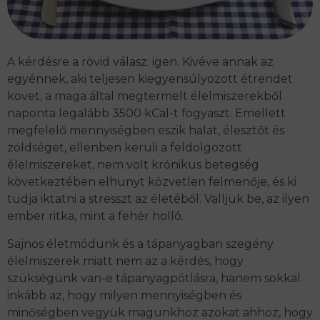
A kérdésre a rövid válasz: igen.
Kivéve annak az
egyénnek, aki teljesen kiegyensúlyozott étrendet
követ, a maga által megtermelt élelmiszerekből
naponta legalább 3500 kCal-t fogyaszt. Emellett
megfelelő mennyiségben eszik halat, élesztőt és
zöldséget, ellenben kerüli a feldolgozott
élelmiszereket, nem volt krónikus betegség
következtében elhunyt közvetlen felmenője, és ki
tudja iktatni a stresszt az életéből. Valljuk be, az ilyen
ember ritka, mint a fehér holló.
Sajnos életmódunk és a tápanyagban szegény
élelmiszerek miatt nem az a kérdés, hogy
szükségünk van-e tápanyagpótlásra, hanem sokkal
inkább az, hogy milyen mennyiségben és
minőségben vegyük magunkhoz azokat ahhoz, hogy