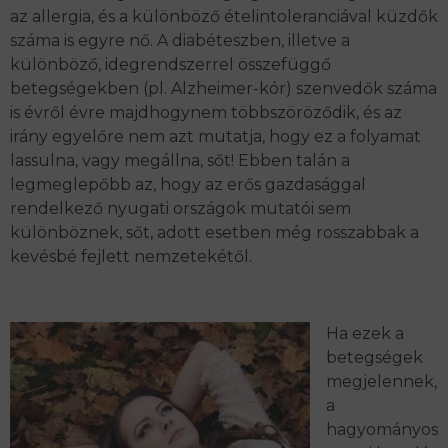
az allergia, és a különböző ételintoleranciával küzdők
száma is egyre nő. A diabéteszben, illetve a
különböző, idegrendszerrel összefüggő
betegségekben (pl. Alzheimer-kór) szenvedők száma
is évről évre majdhogynem többszöröződik, és az
irány egyelőre nem azt mutatja, hogy ez a folyamat
lassulna, vagy megállna, sőt! Ebben talán a
legmeglepőbb az, hogy az erős gazdasággal
rendelkező nyugati országok mutatói sem
különböznek, sőt, adott esetben még rosszabbak a
kevésbé fejlett nemzetekétől.
Ha ezek a
betegségek
megjelennek,
a
hagyományos