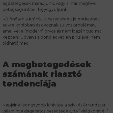
egészségesek maradjunk, vagy a már meglévő
betegségünkből kigyógyuljunk.
Különösen a krónikus betegségek jelentkeznek
egyre korábban és okoznak súlyos problémát,
amellyel a “modern” orvoslás nem igazán tud mit
kezdeni. Ugyanis a gond egyetlen pirulával nem
oldható meg.
A megbetegedések
számának riasztó
tendenciája
Napjaink legnagyobb kihívásai a szív- és érrendszeri,
valamint a daganatos betegségek,
de “virágkorát éli”