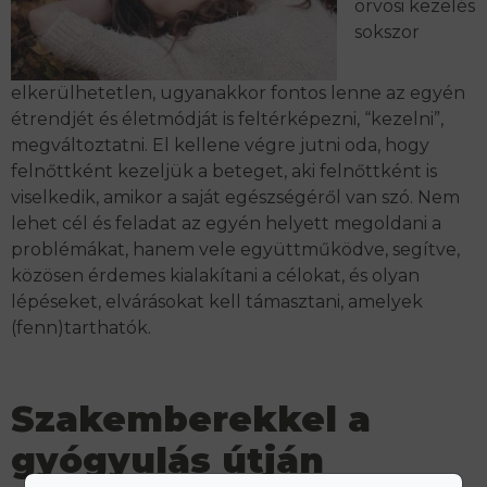
orvosi kezelés
sokszor
elkerülhetetlen, ugyanakkor fontos lenne az egyén
étrendjét és életmódját is feltérképezni, “kezelni”,
megváltoztatni.
El kellene végre jutni oda, hogy
felnőttként kezeljük a beteget, aki felnőttként is
viselkedik, amikor a saját egészségéről van szó. Nem
lehet cél és feladat az egyén helyett megoldani a
problémákat, hanem vele együttműködve, segítve,
közösen érdemes kialakítani a célokat, és olyan
lépéseket, elvárásokat kell támasztani, amelyek
(fenn)tarthatók.
Szakemberekkel a
gyógyulás útján