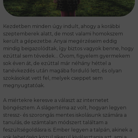
Kezdetben minden úgy indult, ahogy a korábbi
szeptemberek alatt, de most valami homokszem
került a gépezetbe. Anyai megérzéseim eddig
mindig beigazolódtak, így biztos vagyok benne, hogy
ezúttal sem tévedek… Óvom, figyelem gyermekem
sok éven át, de ezúttal már néhány héttel a
tanévkezdés után magába forduló lett, és olyan
szokásokat vett fel, melyek cseppet sem
megnyugtatóak.
A miértekre keresve a választ az internetet
böngésztem. A slágertéma az volt, hogyan legyen
stressz- és szorongás mentes iskolásunk számára a
tanulás, de számtalan módszert találtam a
feszültségoldásra is. Ember legyen a talpán, akinek a
sok lehetőség közül sikerül kiválasztania azt, ami a