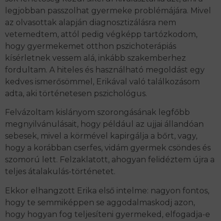
legjobban passzolhat gyermeke problémájára. Mivel
az olvasottak alapján diagnosztizálásra nem
vetemedtem, attól pedig végképp tartózkodom,
hogy gyermekemet otthon pszichoterápiás
kísérletnek vessem alá, inkább szakemberhez
fordultam. A hiteles és használható megoldást egy
kedves ismerősömmel, Erikával való találkozásom
adta, aki történetesen pszichológus.
Felvázoltam kislányom szorongásának legfőbb
megnyilvánulásait, hogy például az ujjai állandóan
sebesek, mivel a körmével kapirgálja a bőrt, vagy,
hogy a korábban cserfes, vidám gyermek csöndes és
szomorú lett. Felzaklatott, ahogyan felidéztem újra a
teljes átalakulás-történetet.
Ekkor elhangzott Erika első intelme: nagyon fontos,
hogy te semmiképpen se aggodalmaskodj azon,
hogy hogyan fog teljesíteni gyermeked, elfogadja-e