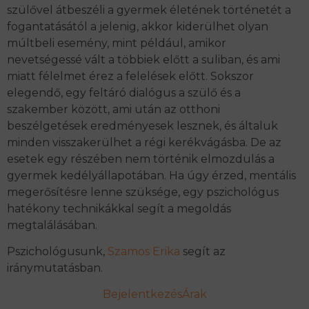
szülővel átbeszéli a gyermek életének történetét a
fogantatásától a jelenig, akkor kiderülhet olyan
múltbeli esemény, mint például, amikor
nevetségessé vált a többiek előtt a suliban, és ami
miatt félelmet érez a felelések előtt. Sokszor
elegendő, egy feltáró dialógus a szülő és a
szakember között, ami után
az otthoni
beszélgetések eredményesek lesznek, és általuk
minden visszakerülhet a régi kerékvágásba. De az
esetek egy részében nem történik elmozdulás a
gyermek
kedélyállapotában. Ha úgy érzed, mentális
megerősítésre lenne szüksége, egy pszichológus
hatékony technikákkal segít a megoldás
megtalálásában.
Pszichológusunk,
Szamos Erika
segít az
iránymutatásban.
Bejelentkezés
Árak