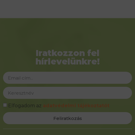
Iratkozzon fel
hírlevelünkre!
Elfogadom az
adatvédelmi tájékoztatót
Feliratkozás
Alternative: