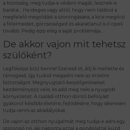
a közösség, meg tudja-e védeni magát, lesznek-e
barátai… Ha ideges vagy attól, hogy nem találod a
megfelelő megoldást a szorongásaira, a kicsi megérzi
a félelmeidet, görcsösséged és akaratlanul is ő cipeli
tovább. Pedig épp elég a saját problémája…
De akkor vajon mit tehetsz
szülőként?
Legfőképp bízz benne! Szeresd őt, állj ki mellette és
támogasd, így tudod megadni neki az érzelmi
biztonságot. Megnyugtató beszélgetéseket
kezdeményezz vele, és add meg neki a nyugodt
környezetet. A családi otthon döntő befolyást
gyakorol későbbi életére, fejlődésére, hogy sikeresen
tudja venni az akadályokat.
De vajon az otthon nyugalmát meg tudja-e adni egy
szorongó nő, aki naponta azzal a gondolattal küzd,