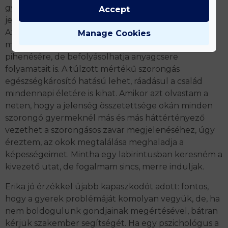
gyanakodhatunk, amikor gyermekünk viselkedése
Accept
jelentősen megváltozik korábbi önmagához képest.
Az aggódás annyira elhatalmasodhat rajta, hogy az
Manage Cookies
már hatással lehet iskolai teljesítményére,
pihenésére, de befolyásolhatja anyagcsere
folyamatait is. A túlzott mértékű szorongás
egészségkárosító hatású lehet, ráadásul a család
mindennapi életére is kihat. Amikor azt olvastam a
neten, hogy a jelenség összetettsége okán minden
szorongó gyermeknél más és más háttértényező
vezethet a szorongásos zavar megjelenéséhez, úgy
éreztem, az okok megtalálása meghaladja a
képességeimet. Mintha egy labirintusban keresném a
kivezető utat, de fogalmam sincs, merre induljak.
Erika jó érzékkel újabb kapaszkodót adott: fontos,
hogy a gyerek problémáját komolyan vegyük, de, ha
nem boldogulunk gondjainak megértésével, bátran
kérjük szakember segítségét. Ha egy pszichológus a