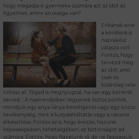
hogy megadja-e gyermeke számára azt az időt és
figyelmet, amire szüksége van?
Erikának erre
a kérdésre is
naprakész
válasza volt:
Fontos, hogy
tervezd meg
az időt, amit
csak és
kizárólag vele
töltesz el. Téged is megnyugtat, ha van egy konkrét
terved… A napirendjében legyenek biztos pontok,
mondjuk egy anya-lánya beszélgetés vagy egy közös
tevékenység, mint a kutyasétáltatás vagy a vacsora
elkészítése. Fontos az is, hogy érezze, hiszünk
képességeiben, tehetségében, az biztonságot ad
számára. Érezze, hogy figyelünk rá, de ne faggassuk.