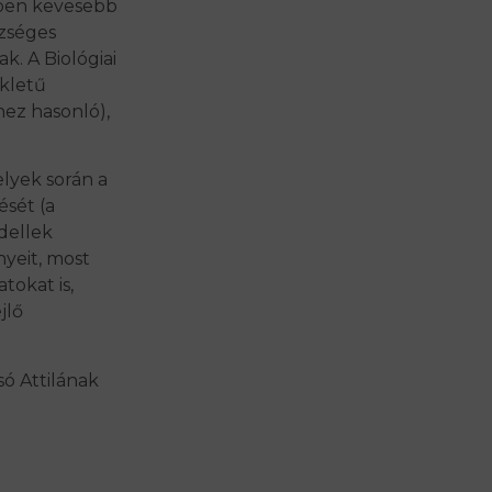
ben kevesebb
szséges
. A Biológiai
ékletű
hez hasonló),
lyek során a
sét (a
odellek
nyeit, most
tokat is,
jlő
ó Attilának