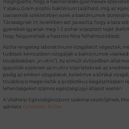
megfigyelte, hogy a hasmenéses gyermekek székleté
Y alakú Gram-pozitív baktérium található, míg az egé
csecsemők székletében ezek a baktériumok dominálnak
Társaságnak írt levelében azt javasolta, hogy a laza sz
gyerekek igyanak meg 1-2 pohár erjesztett tejet (kefir
hogy felgyorsítsák a hasznos flóra felhalmozódását.
Azóta rengeteg laboratóriumi vizsgálatot végeztek, me
tudósok kémcsőben vizsgálják a baktériumok viselkedé
továbbiakban: „in vitro”). Az elmúlt évtizedben állatm
igazolták ezeknek az in vitro kísérleteknek az eredmé
pedig az emberi vizsgálatok, beleértve a klinikai vizsgála
továbbra is megerősítik a probiotikus kiegészítésben re
lehetőségeket számos egészségügyi állapot esetén.
A VitaHelp Egészségközpont szakmai vezetőjének, Mos
ajánlata:
Cytobiotic Active