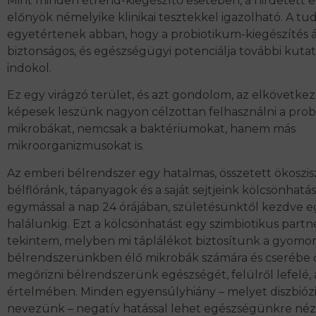
Mint minden étrend-kiegészítő esetében, a hirdetett 
előnyök némelyike klinikai tesztekkel igazolható. A tu
egyetértenek abban, hogy a probiotikum-kiegészítés 
biztonságos, és egészségügyi potenciálja további kuta
indokol.
Ez egy virágzó terület, és azt gondolom, az elkövetk
képesek leszünk nagyon célzottan felhasználni a prob
mikrobákat, nemcsak a baktériumokat, hanem más
mikroorganizmusokat is.
Az emberi bélrendszer egy hatalmas, összetett ökoszis
bélflóránk, tápanyagok és a saját sejtjeink kölcsönhat
egymással a nap 24 órájában, születésünktől kezdve e
halálunkig. Ezt a kölcsönhatást egy szimbiotikus part
tekintem, melyben mi táplálékot biztosítunk a gyomor
bélrendszerünkben élő mikrobák számára és cserébe 
megőrizni bélrendszerünk egészségét, felülről lefelé, 
értelmében. Minden egyensúlyhiány – melyet diszbióz
nevezünk – negatív hatással lehet egészségünkre nézv