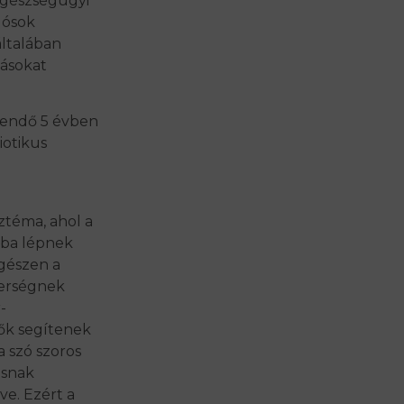
egészségügyi
dósok
általában
tásokat
ezendő 5 évben
iotikus
ztéma, ahol a
ásba lépnek
gészen a
nerségnek
-
ők segítenek
a szó szoros
isnak
e. Ezért a