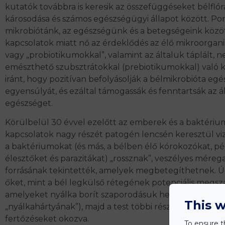
kutatók továbbra is keresik az összefüggéseket bélfló
károsodása és számos egészségügyi állapot között. Po
mikrobiótánk, az egészségünk és a betegségeink közöt
kapcsolatok miatt nő az érdeklődés az élő mikroorga
vagy „probiotikumokkal”, valamint az általuk táplált, 
emészthető szubsztrátokkal (prebiotikumokkal) való k
iránt, hogy pozitívan befolyásolják a bélmikrobióta eg
egyensúlyát, és ezáltal támogassák és fenntartsák az á
egészséget.
Körülbelül 30 évvel ezelőtt az emberek és a baktériu
kapcsolatok nagy részét patogén lencsén keresztül viz
a baktériumokat (és más, a bélben élő kórokozókat, pé
élesztőket és parazitákat) „rossznak”, veszélyes mére
forrásának tekintették, amelyek megbetegíthetnek. Ú
őket, mint a bél legkülső rétegének potenciális megszál
amelyeket nyálka borít szaporodásuk helyén (ezért 
This w
„nyálkahártyának”), majd a test többi részébe költözne
fertőzéseket okozva.
To ensure t