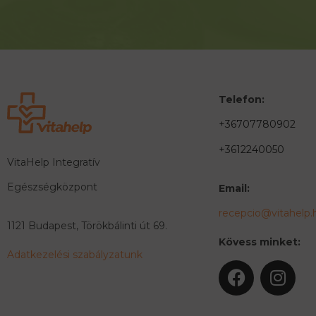
Telefon:
+36707780902
+3612240050
VitaHelp Integratív
Egészségközpont
Email:
recepcio@vitahelp.
1121 Budapest, Törökbálinti út 69.
Kövess minket:
Adatkezelési szabályzatunk