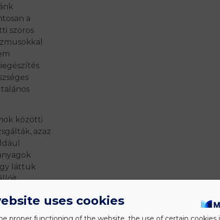
ránk
ntosan a
ti szoros
nizmusokkal
nem
iegészítés
észséges
ltalános
mok közötti
sgálták, azaz
ldául
ganyagok
gy láttuk
lóit,
nevezzük
ebsite uses cookies
k,
he proper functioning of the website, the use of certain cookies i