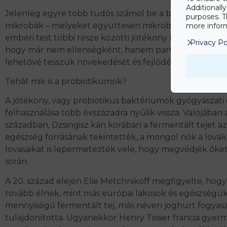
Additionall
Jelenleg egyre több tudós számol be a bélrendszerü
purposes. T
mikrobák – melyeket együttesen mikrobiótának nevez
more inform
emberi test többi része közötti jótékony kölcsönhatások
Privacy Po
hogy már nem ellenségként, hanem partnerként tekin
lehetővé tesszük növekedését és fejlődését születésü
Tehát mik is a probiotikumok?
A jótékony, vagy probiotikus baktériumok gyógyászati
felhasználása több évszázadra nyúlik vissza. Valójában a
században, Dzsingisz kán korában a fermentált tejet az 
egészség forrásának tekintették, a mongol nők a lovak
lovasaikat is lepermetezték vele, hogy megvédjék őket
során.
A 20. század elején Elie Metchnikoff megfigyelte, hogy
tovább élnek, mint más európai lakosok és egészségü
mennyiségű fermentált tej, más néven joghurt fogyas
tulajdonította. Ugyanekkor Henry Tissier francia gyer