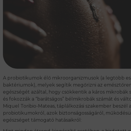
A probiotikumok élő mikroorganizmusok (a legtöbb e
baktériumok), melyek segítik megőrizni az emésztőre
egészségét azáltal, hogy csökkentik a káros mikrobák
és fokozzák a “barátságos” bélmikrobák számát és vált
Miquel Toribio-Mateas, táplálkozási szakember beszél 
probiotikumokról, azok biztonságosságáról, működésü
egészséget támogató hatásaikról: