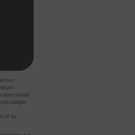
setben
ndszer
 szaporodását
ozatosságát.
a
kről és