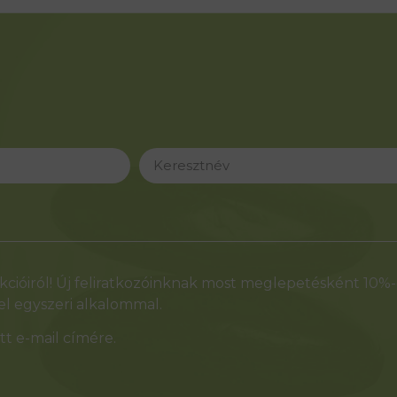
cióiról! Új feliratkozóinknak most meglepetésként 10%
l egyszeri alkalommal.
t e-mail címére.