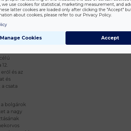
y, we use cookies for statistical, marketing measurement, and ad
nkben élő
hese latter cookies are loaded only after clicking the "Accept" bu
ünk – és az
ation about cookies, please refer to our Privacy Policy.
ról. Azáltal,
licy
tünk rá,
nktől kezdve.
Manage Cookies
Accept
 célú
 12.
eről és az
at és
 a csata
 a bolgárok
ket a nagy
ztásának
mekorvos