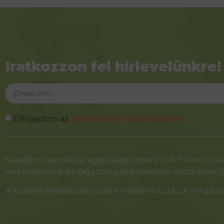
Iratkozzon fel hírlevelünkre!
Elfogadom az
adatvédelmi tájékoztatót
Alternative:
Maradjon naprakész egészségközpontunk híreiről és ak
webshopunkban vagy szolgáltatásainkon használhat fe
A kupont feliratkozás után e-mailben küldjük megadot