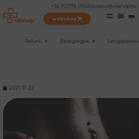
+36 70/778-0902
recepcio@vitahelp.hu
webshop
Rólunk
Betegségek
Szolgáltatáso
2021-11-22