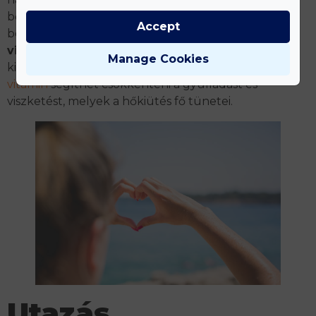
bőrvédő tulajdonságokkal rendelkezik, rendszeres
Accept
bevitele csökkenti a hőkiütések előfordulását.
C-
vitamin
: a hisztamin részt vesz a hőkiütések
Manage Cookies
kialakulásában. Antihisztamin aktivitása miatt a
C-
vitamin
segíthet csökkenteni a gyulladást és
viszketést, melyek a hőkiütés fő tünetei.
Utazás