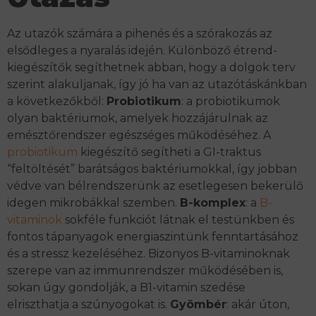
Az utazók számára a pihenés és a szórakozás az
elsődleges a nyaralás idején. Különböző étrend-
kiegészítők segíthetnek abban, hogy a dolgok terv
szerint alakuljanak, így jó ha van az utazótáskánkban
a következőkből:
Probiotikum
: a probiotikumok
olyan baktériumok, amelyek hozzájárulnak az
emésztőrendszer egészséges működéséhez. A
probiotikum
kiegészítő segítheti a GI-traktus
“feltöltését” barátságos baktériumokkal, így jobban
védve van bélrendszerünk az esetlegesen bekerülő
idegen mikrobákkal szemben.
B-komplex
: a
B-
vitaminok
sokféle funkciót látnak el testünkben és
fontos tápanyagok energiaszintünk fenntartásához
és a stressz kezeléséhez. Bizonyos B-vitaminoknak
szerepe van az immunrendszer működésében is,
sokan úgy gondolják, a B1-vitamin szedése
elriszthatja a szúnyogokat is.
Gyömbér
: akár úton,