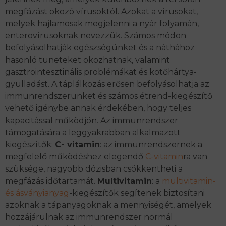
megfázást okozó vírusoktól. Azokat a vírusokat,
melyek hajlamosak megjelenni a nyár folyamán,
enterovírusoknak nevezzük. Számos módon
befolyásolhatják egészségünket és a náthához
hasonló tüneteket okozhatnak, valamint
gasztrointesztinális problémákat és kötőhártya-
gyulladást. A táplálkozás erősen befolyásolhatja az
immunrendszerünket és számos étrend-kiegészítő
vehető igénybe annak érdekében, hogy teljes
kapacitással működjön. Az immunrendszer
támogatására a leggyakrabban alkalmazott
kiegészítők:
C- vitamin
: az immunrendszernek a
megfelelő működéshez elegendő
C-vitamin
ra van
szüksége, nagyobb dózisban csökkentheti a
megfázás időtartamát.
Multivitamin
: a
multivitamin-
és ásványianyag
-kiegészítők segítenek biztosítani
azoknak a tápanyagoknak a mennyiségét, amelyek
hozzájárulnak az immunrendszer normál