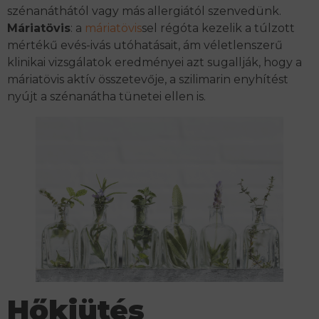
szénanáthától vagy más allergiától szenvedünk.
Máriatövis
: a
máriatövis
sel régóta kezelik a túlzott
mértékű evés-ivás utóhatásait, ám véletlenszerű
klinikai vizsgálatok eredményei azt sugallják, hogy a
máriatövis aktív összetevője, a szilimarin enyhítést
nyújt a szénanátha tünetei ellen is.
Hőkiütés