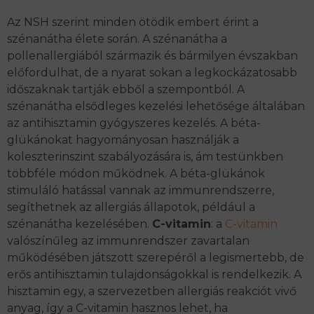
Az NSH szerint minden ötödik embert érint a
szénanátha élete során. A szénanátha a
pollenallergiából származik és bármilyen évszakban
előfordulhat, de a nyarat sokan a legkockázatosabb
időszaknak tartják ebből a szempontból. A
szénanátha elsődleges kezelési lehetősége általában
az antihisztamin gyógyszeres kezelés. A béta-
glükánokat hagyományosan használják a
koleszterinszint szabályozására is, ám testünkben
többféle módon működnek. A béta-glükánok
stimuláló hatással vannak az immunrendszerre,
segíthetnek az allergiás állapotok, például a
szénanátha kezelésében.
C-vitamin
: a
C-vitamin
valószínűleg az immunrendszer zavartalan
működésében játszott szerepéről a legismertebb, de
erős antihisztamin tulajdonságokkal is rendelkezik. A
hisztamin egy, a szervezetben allergiás reakciót vivő
anyag, így a C-vitamin hasznos lehet, ha