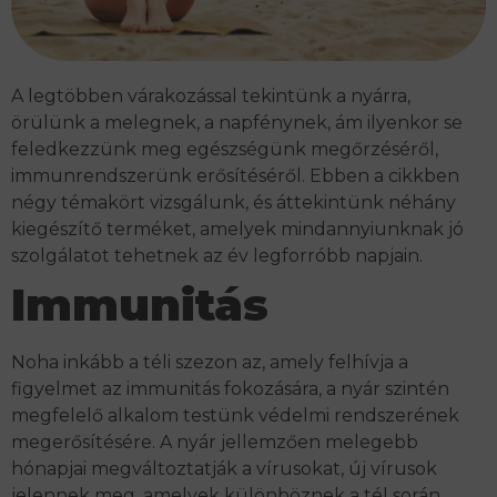
A legtöbben várakozással tekintünk a nyárra,
örülünk a melegnek, a napfénynek, ám ilyenkor se
feledkezzünk meg egészségünk megőrzéséről,
immunrendszerünk erősítéséről. Ebben a cikkben
négy témakört vizsgálunk, és áttekintünk néhány
kiegészítő terméket, amelyek mindannyiunknak jó
szolgálatot tehetnek az év legforróbb napjain.
Immunitás
Noha inkább a téli szezon az, amely felhívja a
figyelmet az immunitás fokozására, a nyár szintén
megfelelő alkalom testünk védelmi rendszerének
megerősítésére. A nyár jellemzően melegebb
hónapjai megváltoztatják a vírusokat, új vírusok
jelennek meg, amelyek különböznek a tél során