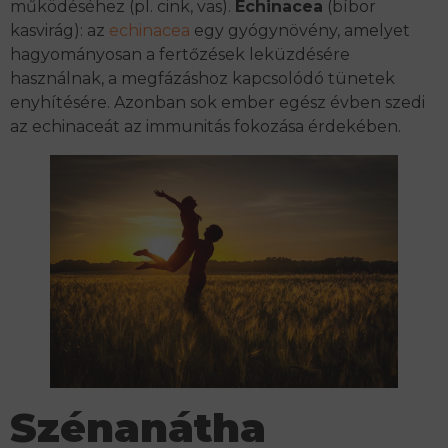
működéséhez (pl. cink, vas).
Echinacea
(bíbor
kasvirág): az
echinacea
egy gyógynövény, amelyet
hagyományosan a fertőzések leküzdésére
használnak, a megfázáshoz kapcsolódó tünetek
enyhítésére. Azonban sok ember egész évben szedi
az echinaceát az immunitás fokozása érdekében.
Szénanátha