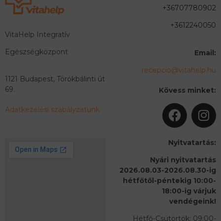
+36707780902
+3612240050
VitaHelp Integratív
Egészségközpont
Email:
recepcio@vitahelp.hu
1121 Budapest, Törökbálinti út
69.
Kövess minket:
Adatkezelési szabályzatunk
Nyitvatartás:
Nyári nyitvatartás
2026.08.03-2026.08.30-ig
hétfőtől-péntekig 10:00-
18:00-ig várjuk
vendégeink!
Hétfő-Csütörtök: 09:00-