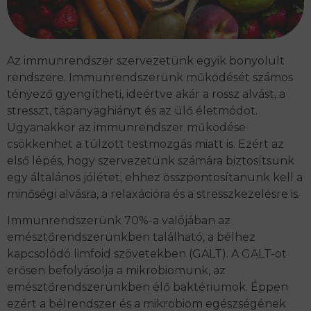
Az immunrendszer szervezetünk egyik bonyolult
rendszere. Immunrendszerünk működését számos
tényező gyengítheti, ideértve akár a rossz alvást, a
stresszt, tápanyaghiányt és az ülő életmódot.
Ugyanakkor az immunrendszer működése
csökkenhet a túlzott testmozgás miatt is. Ezért az
első lépés, hogy szervezetünk számára biztosítsunk
egy általános jólétet, ehhez összpontosítanunk kell a
minőségi alvásra, a relaxációra és a stresszkezelésre is.
Immunrendszerünk 70%-a valójában az
emésztőrendszerünkben található, a bélhez
kapcsolódó limfoid szövetekben (GALT). A GALT-ot
erősen befolyásolja a mikrobiomunk, az
emésztőrendszerünkben élő baktériumok. Éppen
ezért a bélrendszer és a mikrobiom egészségének