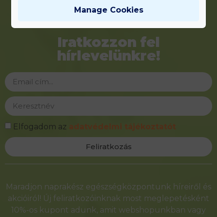
Manage Cookies
Iratkozzon fel
hírlevelünkre!
Elfogadom az
adatvédelmi tájékoztatót
Feliratkozás
Alternative:
Maradjon naprakész egészségközpontunk híreiről és
akcióiról! Új feliratkozóinknak most meglepetésként
10%-os kupont adunk, amit webshopunkban vagy