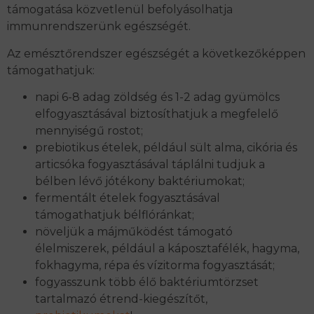
támogatása közvetlenül befolyásolhatja
immunrendszerünk egészségét.
Az emésztőrendszer egészségét a következőképpen
támogathatjuk:
napi 6-8 adag zöldség és 1-2 adag gyümölcs
elfogyasztásával biztosíthatjuk a megfelelő
mennyiségű rostot;
prebiotikus ételek, például sült alma, cikória és
articsóka fogyasztásával táplálni tudjuk a
bélben lévő jótékony baktériumokat;
fermentált ételek fogyasztásával
támogathatjuk bélflóránkat;
növeljük a májműködést támogató
élelmiszerek, például a káposztafélék, hagyma,
fokhagyma, répa és vízitorma fogyasztását;
fogyasszunk több élő baktériumtörzset
tartalmazó étrend-kiegészítőt,