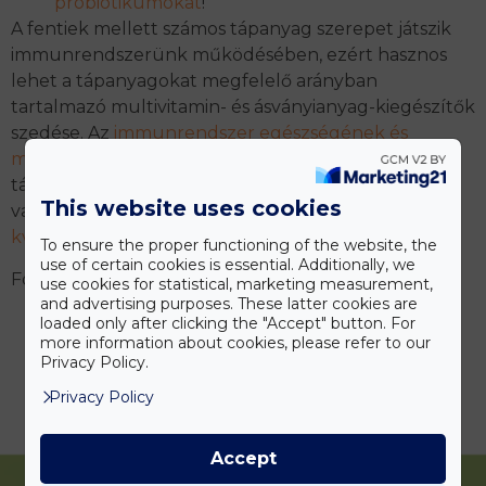
probiotikumokat
!
A fentiek mellett számos tápanyag szerepet játszik
immunrendszerünk működésében, ezért hasznos
lehet a tápanyagokat megfelelő arányban
tartalmazó multivitamin- és ásványianyag-kiegészítők
szedése. Az
immunrendszer egészségének és
működésének támogatásához
különösen fontos
tápanyagok az
A-vitamin
, a
C-vitamin
, a
D-vitamin
, a
This website uses cookies
vas
1
,
2
,
3
, a
szelén
, a
cink
, a
béta glükán
és a
kvercetin
.
To ensure the proper functioning of the website, the
use of certain cookies is essential. Additionally, we
Forrás
use cookies for statistical, marketing measurement,
and advertising purposes. These latter cookies are
https://www.cytoplan.co.uk/ask-the-
loaded only after clicking the "Accept" button. For
more information about cookies, please refer to our
expert/boost-immune-system
Privacy Policy.
Privacy Policy
Accept