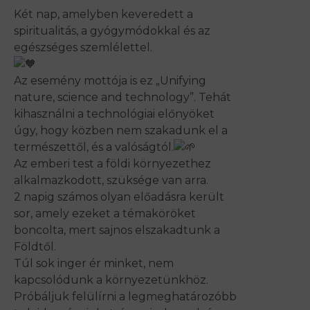
Két nap, amelyben keveredett a
spiritualitás, a gyógymódokkal és az
egészséges szemlélettel.
Az esemény mottója is ez „Unifying
nature, science and technology”. Tehát
kihasználni a technológiai előnyöket
úgy, hogy közben nem szakadunk el a
természettől, és a valóságtól.
Az emberi test a földi környezethez
alkalmazkodott, szüksége van arra.
2 napig számos olyan előadásra került
sor, amely ezeket a témaköröket
boncolta, mert sajnos elszakadtunk a
Földtől.
Túl sok inger ér minket, nem
kapcsolódunk a környezetünkhöz.
Próbáljuk felülírni a legmeghatározóbb