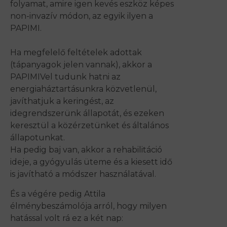
folyamat, amire igen kevés eszköz képes
non-invazív módon, az egyik ilyen a
PAPIMI.
Ha megfelelő feltételek adottak
(tápanyagok jelen vannak), akkor a
PAPIMIVel tudunk hatni az
energiaháztartásunkra közvetlenül,
javíthatjuk a keringést, az
idegrendszerünk állapotát, és ezeken
keresztül a közérzetünket és általános
állapotunkat.
Ha pedig baj van, akkor a rehabilitáció
ideje, a gyógyulás üteme és a kiesett idő
is javítható a módszer használatával.
És a végére pedig Attila
élménybeszámolója arról, hogy milyen
hatással volt rá ez a két nap: