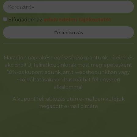
Elfogadom az
adatvédelmi tájékoztatót
Feliratkozás
Alternative:
Maradjon naprakész egészségközpontunk híreiről és
akcióiról! Új feliratkozóinknak most meglepetésként
10%-os kupont adunk, amit webshopunkban vagy
szolgáltatásainkon használhat fel egyszeri
alkalommal.
A kupont feliratkozás után e-mailben küldjük
megadott e-mail címére.