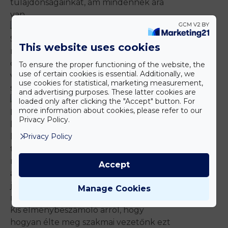
tulajdonságainkat, ám mindennek ára
van.
Statisztikákból pontosan tudjuk, hogy
This website uses cookies
mi ennek az ára, hiszen egyre több a
daganat, a cukorbeteg, a magas
To ensure the proper functioning of the website, the
use of certain cookies is essential. Additionally, we
vérnyomásos beteg, a depressziós, és
use cookies for statistical, marketing measurement,
sorolhatnánk.
and advertising purposes. These latter cookies are
loaded only after clicking the "Accept" button. For
more information about cookies, please refer to our
Két napig számos lehetőséget
Privacy Policy.
láthattunk, tapsztalhattunk, hogy
Privacy Policy
hogyan tudunk úgy visszatérni a
természethez, hogy nem dobunk el
mindent, amit a modern technológia
Accept
adott, sőt felhasználjuk arra, hogy még
jobb, még szorosabb legyen ez a kapocs,
Manage Cookies
mint valaha volt.
Kis élménybeszámoló arról, hogy
hogyan élte meg szakmai vezetőnk ezt