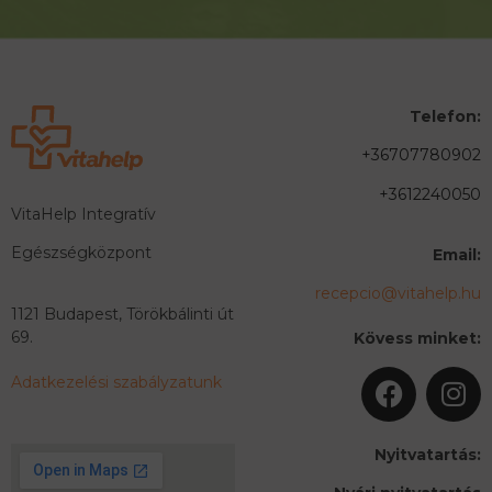
Telefon:
+36707780902
+3612240050
VitaHelp Integratív
Egészségközpont
Email:
recepcio@vitahelp.hu
1121 Budapest, Törökbálinti út
69.
Kövess minket:
Adatkezelési szabályzatunk
Nyitvatartás: