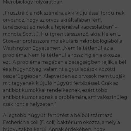
Microbiology folyóiratban.
„Frusztráló a nők számára, akik kiújulással fordulnak
orvoshoz, hogy az orvos, aki általában férfi,
tanácsokat ad nekik a higiéniával kapcsolatban” –
mondta Scott J. Hultgren társszerző, aki a Helen L.
Stoever professzora molekuláris mikrobiológiából a
Washington Egyetemen. „Nem feltétlenül ez a
probléma. Nem feltétlenül a rossz higiénia okozza
ezt. A probléma magában a betegségben rejlik, a bél
és a húgyhólyag, valamint a gyulladások közötti
összefüggésben. Alapvetően az orvosok nem tudják,
mit tegyenek kiújuló húgyúti fertőzéssel. Csak az
antibiotikumokkal rendelkeznek, ezért több
antibiotikumot adnak a problémára, ami valószínűleg
csak ront a helyzeten.”
A legtöbb húgyúti fertőzést a bélből származó
Escherichia coli (E. coli) baktérium okozza, amely a
húgyutakba kerül. Annak érdekében, hogy