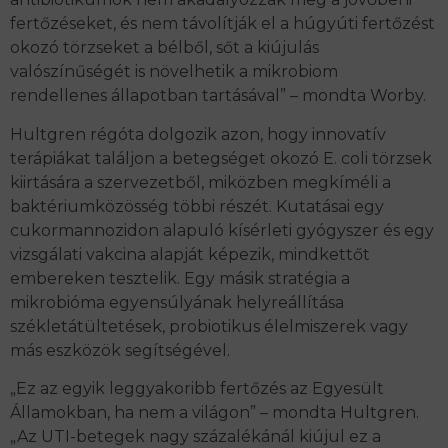
fertőzéseket, és nem távolítják el a húgyúti fertőzést
okozó törzseket a bélből, sőt a kiújulás
valószínűségét is növelhetik a mikrobiom
rendellenes állapotban tartásával” – mondta Worby.
Hultgren régóta dolgozik azon, hogy innovatív
terápiákat találjon a betegséget okozó E. coli törzsek
kiirtására a szervezetből, miközben megkíméli a
baktériumközösség többi részét. Kutatásai egy
cukormannozidon alapuló kísérleti gyógyszer és egy
vizsgálati vakcina alapját képezik, mindkettőt
embereken tesztelik. Egy másik stratégia a
mikrobióma egyensúlyának helyreállítása
székletátültetések, probiotikus élelmiszerek vagy
más eszközök segítségével.
„Ez az egyik leggyakoribb fertőzés az Egyesült
Államokban, ha nem a világon” – mondta Hultgren.
„Az UTI-betegek nagy százalékánál kiújul ez a