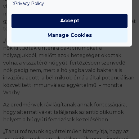
Privacy Policy
visszatérő húgyúti fertőzésben szenvedő nők
mikrobiomjában különösen ritkák a butirátok, egy
Accept
gyulladáscsökkentő hatású, rövid szénláncú zsírsavat
termelő baktériumok.
Manage Cookies
„Úgy gondoljuk, hogy a kontrollcsoportba tartozó
nők ki tudták üríteni a baktériumokat a
hólyagjukból, mielőtt azok betegséget okoztak
volna, a visszatérő húgyúti fertőzésben szenvedő
nők pedig nem, mert a hólyagba való bakteriális
invázióra adott, a bél mikrobiómája által potenciálisan
közvetített immunválasz egyértelmű. – mondta
Worby.
Az eredmények rávilágítanak annak fontosságára,
hogy alternatívákat találjanak az antibiotikumok
helyett a húgyúti fertőzések kezelésében.
„Tanulmányunk egyértelműen bizonyítja, hogy az
antibiotikumok nem akadályozzák meg a jövőbeni