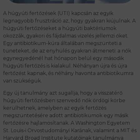
A húgyúti fertőzések (UTI) kapcsán az egyik
legnagyobb frusztráció az, hogy gyakran kiújulnak. A
húgyúti fertőzéseket a húgyúti baktériumok
okozzák, gyakori és fájdalmas vizelés jellemzi őket.
Egy antibiotikum-kúra általában megszünteti a
tüneteket, de az enyhülés gyakran átmeneti: a nők
egynegyedénél hat hónapon belül egy második
húgyúti fertőzés is kialakul. Néhányan újra és újra
fertőzést kapnak, és néhány havonta antibiotikumra
van szükségük.
Egy új tanulmány azt sugallja, hogy a visszatérő
húgyúti fertőzésben szenvedő nők ördögi körbe
kerülhetnek, amelyben az egyik fertőzés
megszüntetésére adott antibiotikumok egy másik
fertőzésre hajlamosítanak. A Washington Egyetem
St. Louis-i Orvostudományi Karának, valamint a MIT és
Harvard Broad Institute kutatóinak tanulmánya