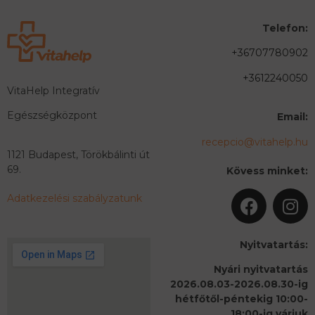
Telefon:
+36707780902
+3612240050
VitaHelp Integratív
Egészségközpont
Email:
recepcio@vitahelp.hu
1121 Budapest, Törökbálinti út
69.
Kövess minket:
Adatkezelési szabályzatunk
Nyitvatartás:
Nyári nyitvatartás
2026.08.03-2026.08.30-ig
hétfőtől-péntekig 10:00-
18:00-ig várjuk