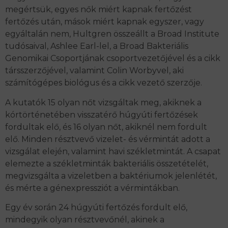
megértsük, egyes nők miért kapnak fertőzést
fertőzés után, mások miért kapnak egyszer, vagy
egyáltalán nem, Hultgren összeállt a Broad Institute
tudósaival, Ashlee Earl-lel, a Broad Bakteriális
Genomikai Csoportjának csoportvezetőjével és a cikk
társszerzőjével, valamint Colin Worbyvel, aki
számítógépes biológus és a cikk vezető szerzője.
A kutatók 15 olyan nőt vizsgáltak meg, akiknek a
kórtörténetében visszatérő húgyúti fertőzések
fordultak elő, és 16 olyan nőt, akiknél nem fordult
elő. Minden résztvevő vizelet- és vérmintát adott a
vizsgálat elején, valamint havi székletmintát. A csapat
elemezte a székletminták bakteriális összetételét,
megvizsgálta a vizeletben a baktériumok jelenlétét,
és mérte a génexpressziót a vérmintákban.
Egy év során 24 húgyúti fertőzés fordult elő,
mindegyik olyan résztvevőnél, akinek a