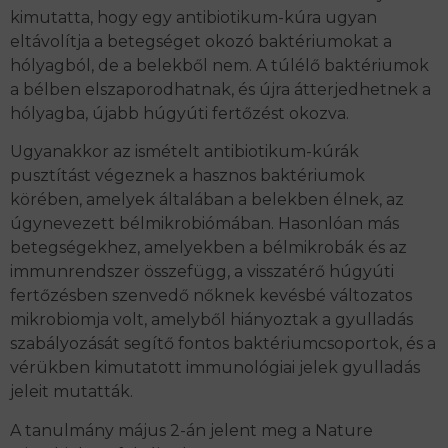
kimutatta, hogy egy antibiotikum-kúra ugyan
eltávolítja a betegséget okozó baktériumokat a
hólyagból, de a belekből nem. A túlélő baktériumok
a bélben elszaporodhatnak, és újra átterjedhetnek a
hólyagba, újabb húgyúti fertőzést okozva.
Ugyanakkor az ismételt antibiotikum-kúrák
pusztítást végeznek a hasznos baktériumok
körében, amelyek általában a belekben élnek, az
úgynevezett bélmikrobiómában. Hasonlóan más
betegségekhez, amelyekben a bélmikrobák és az
immunrendszer összefügg, a visszatérő húgyúti
fertőzésben szenvedő nőknek kevésbé változatos
mikrobiomja volt, amelyből hiányoztak a gyulladás
szabályozását segítő fontos baktériumcsoportok, és a
vérükben kimutatott immunológiai jelek gyulladás
jeleit mutatták.
A tanulmány május 2-án jelent meg a Nature