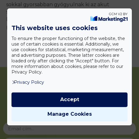
sokkal gyorsabban gyógyulnak ki az akut
szakaszokból. A bárányhimlőt Rebinél körülbelül
hat pöttyel úsztuk meg, és Benedeknél a sok
pötty ellenére sem volt súlyos lefolyású.
This website uses cookies
Bejelentkezés
Árak
To ensure the proper functioning of the website, the
use of certain cookies is essential. Additionally, we
use cookies for statistical, marketing measurement,
and advertising purposes. These latter cookies are
loaded only after clicking the "Accept" button. For
more information about cookies, please refer to our
Privacy Policy.
Privacy Policy
Accept
Iratkozzon fel
hírlevelünkre!
Manage Cookies