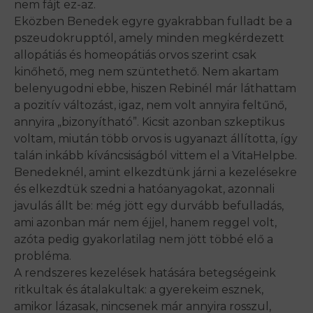
nem fájt ez-az.
Eközben Benedek egyre gyakrabban fulladt be a
pszeudokrupptól, amely minden megkérdezett
allopátiás és homeopátiás orvos szerint csak
kinőhető, meg nem szüntethető. Nem akartam
belenyugodni ebbe, hiszen Rebinél már láthattam
a pozitív változást, igaz, nem volt annyira feltűnő,
annyira „bizonyítható”. Kicsit azonban szkeptikus
voltam, miután több orvos is ugyanazt állította, így
talán inkább kíváncsiságból vittem el a VitaHelpbe.
Benedeknél, amint elkezdtünk járni a kezelésekre
és elkezdtük szedni a hatóanyagokat, azonnali
javulás állt be: még jött egy durvább befulladás,
ami azonban már nem éjjel, hanem reggel volt,
azóta pedig gyakorlatilag nem jött többé elő a
probléma.
A rendszeres kezelések hatására betegségeink
ritkultak és átalakultak: a gyerekeim esznek,
amikor lázasak, nincsenek már annyira rosszul,