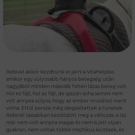
Rebivel akkor kezdtünk el járni a VitaHelpbe,
amikor egy súlyosabb hányós betegség után
nagyjából minden második héten lázas beteg volt.
Hol ez fájt, hol az fájt, de igazán soha semmi nem
volt annyira súlyos, hogy az ember orvoshoz ment
volna. Ettől persze még idegesítettek a tünetek.
Rebinél lassabban kezdődött meg a változás: a láz
már nem volt annyira magas és nem is jött olyan
gyakran, nem voltak többé misztikus kiütések, és