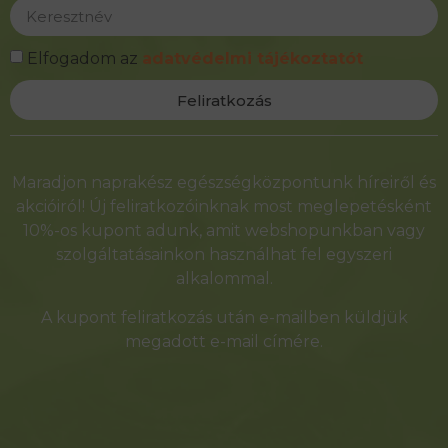
Elfogadom az
adatvédelmi tájékoztatót
Feliratkozás
Alternative:
Maradjon naprakész egészségközpontunk híreiről és
akcióiról! Új feliratkozóinknak most meglepetésként
10%-os kupont adunk, amit webshopunkban vagy
szolgáltatásainkon használhat fel egyszeri
alkalommal.
A kupont feliratkozás után e-mailben küldjük
megadott e-mail címére.