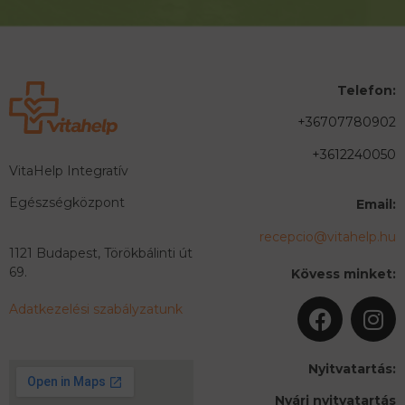
Telefon:
+36707780902
+3612240050
VitaHelp Integratív
Egészségközpont
Email:
recepcio@vitahelp.hu
1121 Budapest, Törökbálinti út
69.
Kövess minket:
Adatkezelési szabályzatunk
Nyitvatartás:
Nyári nyitvatartás