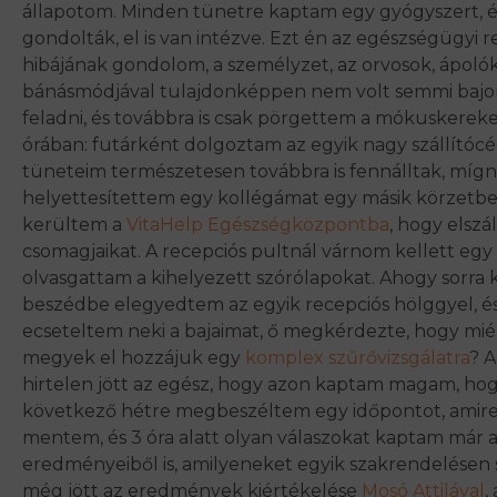
állapotom. Minden tünetre kaptam egy gyógyszert, é
gondolták, el is van intézve. Ezt én az egészségügyi 
hibájának gondolom, a személyzet, az orvosok, ápoló
bánásmódjával tulajdonképpen nem volt semmi baj
feladni, és továbbra is csak pörgettem a mókuskereke
órában: futárként dolgoztam az egyik nagy szállítócé
tüneteim természetesen továbbra is fennálltak, mí
helyettesítettem egy kollégámat egy másik körzetben
kerültem a
VitaHelp Egészségközpontba
, hogy elszá
csomagjaikat. A recepciós pultnál várnom kellett egy k
olvasgattam a kihelyezett szórólapokat. Ahogy sorra 
beszédbe elegyedtem az egyik recepciós hölggyel, é
ecseteltem neki a bajaimat, ő megkérdezte, hogy mié
megyek el hozzájuk egy
komplex szűrővizsgálatra
? A
hirtelen jött az egész, hogy azon kaptam magam, hog
következő hétre megbeszéltem egy időpontot, amire 
mentem, és 3 óra alatt olyan válaszokat kaptam már 
eredményeiből is, amilyeneket egyik szakrendelésen 
még jött az eredmények kiértékelése
Mosó Attilával
,