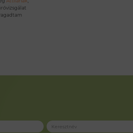
leg
Attilának
,
rővizsgálat
 ragadtam