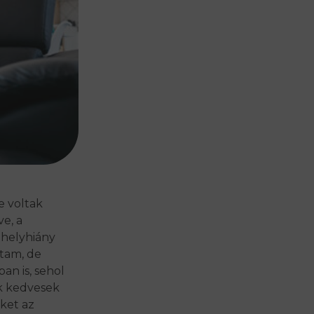
e voltak
e, a
 helyhiány
rtam, de
an is, sehol
k kedvesek
őket az