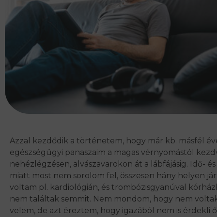
Azzal kezdődik a történetem, hogy már kb. másfél év
egészségügyi panaszaim a magas vérnyomástól kezdv
nehézlégzésen, alvászavarokon át a lábfájásig. Idő- és
miatt most nem sorolom fel, összesen hány helyen já
voltam pl. kardiológián, és trombózisgyanúval kórházb
nem találtak semmit. Nem mondom, hogy nem volta
velem, de azt éreztem, hogy igazából nem is érdekli 