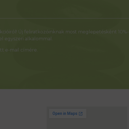
cióiról! Új feliratkozóinknak most meglepetésként 10%
l egyszeri alkalommal.
t e-mail címére.