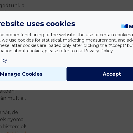
egedtünk a
 szó sem
ebsite uses cookies
doltam szó
zamenőleg a
he proper functioning of the website, the use of certain cookies i
y, we use cookies for statistical, marketing measurement, and ad
 a sok
hese latter cookies are loaded only after clicking the "Accept" bu
yszerű
ation about cookies, please refer to our Privacy Policy.
m. Lehet,
licy
al később
 volt az
Manage Cookies
Accept
ondtam,
volna le
tekben
án múlt el.
nőt, de
znek nyoma
m hiszem el!