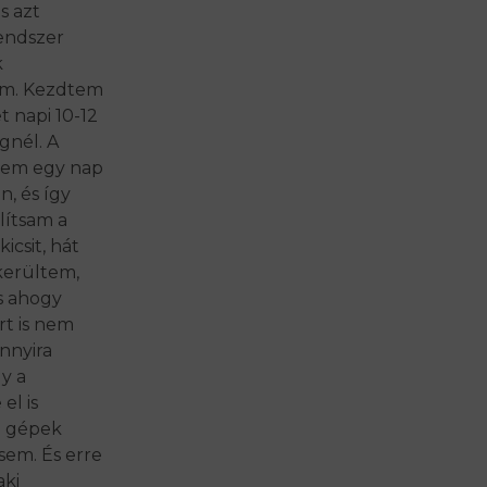
s azt
rendszer
k
om. Kezdtem
t napi 10-12
gnél. A
gnem egy nap
, és így
llítsam a
icsit, hát
kerültem,
s ahogy
rt is nem
nnyira
y a
el is
a gépek
sem. És erre
 aki