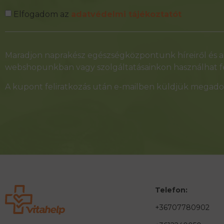
Elfogadom az
adatvédelmi tájékoztatót
Alternative:
Maradjon naprakész egészségközpontunk híreiről és ak
webshopunkban vagy szolgáltatásainkon használhat fe
A kupont feliratkozás után e-mailben küldjük megadot
Telefon:
+36707780902