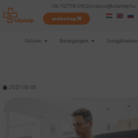
+36 70/778-0902
recepcio@vitahelp.hu
webshop
Rólunk
Betegségek
Szolgáltatáso
2021-05-05