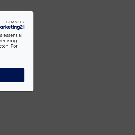
s essential.
vertising
tton. For