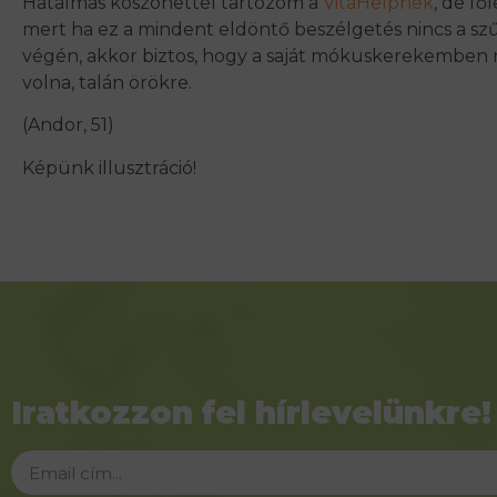
Hatalmas köszönettel tartozom a
VitaHelpnek
, de fő
mert ha ez a mindent eldöntő beszélgetés nincs a szű
végén, akkor biztos, hogy a saját mókuskerekemben
volna, talán örökre.
(Andor, 51)
Képünk illusztráció!
Iratkozzon fel hírlevelünkre!