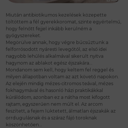
Miután antibiotikumos kezelések közepette
töltöttem a fél gyerekkoromat, szinte egyértelmű,
hogy felnőtt fejjel inkább kerülném a
gyógyszereket.
Megörülve annak, hogy végre búcsúztunk a
felforrósodott nyáresti levegőtől, az első idei
nagyobb lehűlés alkalmával sikerült nyitva
hagynom az ablakot egész éjszakára…
Mondanom sem kell, hogy keltem fel reggel és
milyen állapotban voltam az azt követő napokon.
Az elején mindig mézes-citromos teával, mézes
fokhagymával és hasonló házi praktikákkal
kúrálódom, azonban ez a nátha most kifogott
rajtam, egyszerűen nem múlt el. Az arcom
feszített, a fejem lüktetett, álmatlan éjszakák az
orrdugulásnak és a száraz fájó toroknak
köszönhetően…