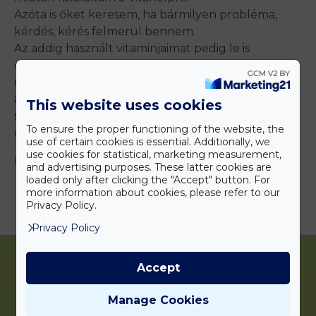
Azóta is őket keresem, ha bármilyen probléma,
kérdés, kérés felmerül bennem.
Az addig használt vitaminjaimat pedig le is
cseréltem és azon gyártók termékeit vásárolom,
melyeket itt kaptam a Vitahelpben, nincsenek tele
adalékanyaggal, csak természetes forrásból
This website uses cookies
származó összetevőkből állnak és jóformán
To ensure the proper functioning of the website, the
mindenre van alternatíva.
use of certain cookies is essential. Additionally, we
use cookies for statistical, marketing measurement,
(Fanni, 29)
and advertising purposes. These latter cookies are
loaded only after clicking the "Accept" button. For
more information about cookies, please refer to our
Privacy Policy.
Privacy Policy
Accept
Manage Cookies