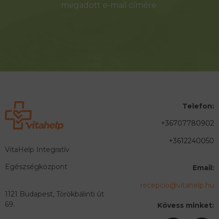
megadott e-mail címére.
Telefon:
+36707780902
+3612240050
VitaHelp Integratív
Egészségközpont
Email:
recepcio@vitahelp.hu
1121 Budapest, Törökbálinti út
69.
Kövess minket: