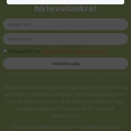
Iratkozzon fel
hírlevelünkre!
Elfogadom az
adatvédelmi tájékoztatót
Feliratkozás
Alternative:
Maradjon naprakész egészségközpontunk híreiről és
akcióiról! Új feliratkozóinknak most meglepetésként
10%-os kupont adunk, amit webshopunkban vagy
szolgáltatásainkon használhat fel egyszeri
alkalommal.
A kupont feliratkozás után e-mailben küldjük