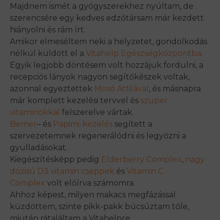
Majdnem ismét a gyógyszerekhez nyúltam, de
szerencsére egy kedves edzőtársam már kezdett
hiányolni és rám írt.
Amikor elmeséltem neki a helyzetet, gondolkodás
nélkül küldött el a
Vitahelp Egészségközpontba
.
Egyik legjobb döntésem volt hozzájuk fordulni, a
recepciós lányok nagyon segítőkészek voltak,
azonnal egyeztettek
Mosó Attilával
, és másnapra
már komplett kezelési tervvel és
szuper
vitaminokkal
felszerelve vártak.
Bemer
– és
Papimi-kezelés
segített a
szervezetemnek regenerálódni és legyőzni a
gyulladásokat.
Kiegészítésképp pedig
Elderberry Complex
,
nagy
dózisú D3 vitamin cseppek
és
Vitamin C
Complex
volt előírva számomra.
Ahhoz képest, milyen makacs megfázással
küzdöttem, szinte pikk-pakk búcsúztam tőle,
miután rátaláltam a Vitahelpre.