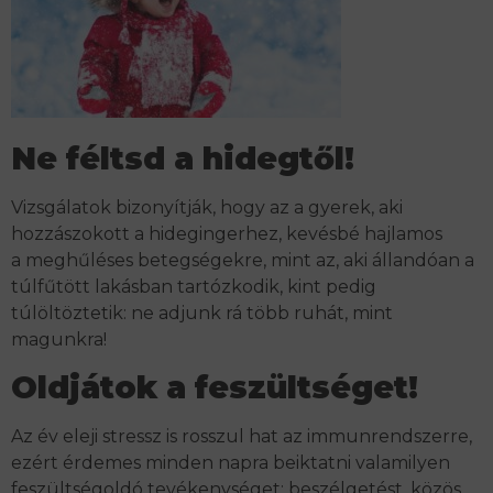
Ne féltsd a hidegtől!
Vizsgálatok bizonyítják, hogy az a gyerek, aki
hozzászokott a hidegingerhez, kevésbé hajlamos
a meghűléses betegségekre, mint az, aki állandóan a
túlfűtött lakásban tartózkodik, kint pedig
túlöltöztetik: ne adjunk rá több ruhát, mint
magunkra!
Oldjátok a feszültséget!
Az év eleji stressz is rosszul hat az immunrendszerre,
ezért érdemes minden napra beiktatni valamilyen
feszültségoldó tevékenységet: beszélgetést, közös