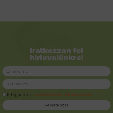
Iratkozzon fel
hírlevelünkre!
Elfogadom az
adatvédelmi tájékoztatót
Feliratkozás