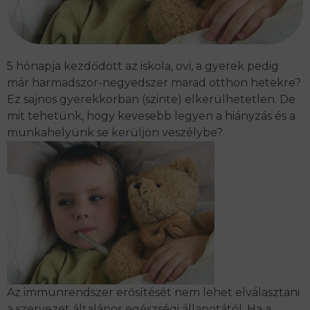
5 hónapja kezdődött az iskola, ovi, a gyerek pedig
már harmadszor-negyedszer marad otthon hetekre?
Ez sajnos gyerekkorban (szinte) elkerülhetetlen. De
mit tehetünk, hogy ke­ve­sebb le­gyen a hi­ány­zás és a
mun­ka­he­lyünk se ke­rül­jön ve­szélybe?
Az immunrendszer erősítését nem lehet elválasztani
a szervezet általános egészségi állapotától. Ha a