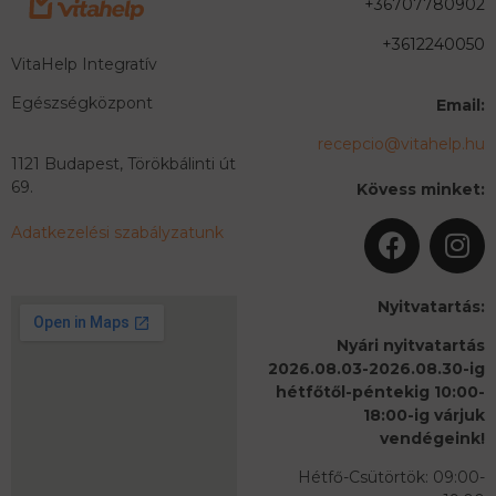
+36707780902
+3612240050
VitaHelp Integratív
Egészségközpont
Email:
recepcio@vitahelp.hu
1121 Budapest, Törökbálinti út
69.
Kövess minket:
Adatkezelési szabályzatunk
Nyitvatartás:
Nyári nyitvatartás
2026.08.03-2026.08.30-ig
hétfőtől-péntekig 10:00-
18:00-ig várjuk
vendégeink!
Hétfő-Csütörtök: 09:00-