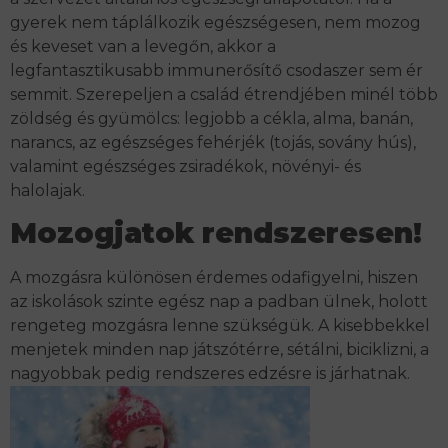
gyerek nem táplálkozik egészségesen, nem mozog
és keveset van a levegőn, akkor a
legfantasztikusabb immunerősítő csodaszer sem ér
semmit. Szerepeljen a család étrendjében minél több
zöldség és gyümölcs: legjobb a cékla, alma, banán,
narancs, az egészséges fehérjék (tojás, sovány hús),
valamint egészséges zsiradékok, növényi- és
halolajak.
Mozogjatok rendszeresen!
A mozgásra különösen érdemes odafigyelni, hiszen
az iskolások szinte egész nap a padban ülnek, holott
rengeteg mozgásra lenne szükségük. A kisebbekkel
menjetek minden nap játszótérre, sétálni, biciklizni, a
nagyobbak pedig rendszeres edzésre is járhatnak.