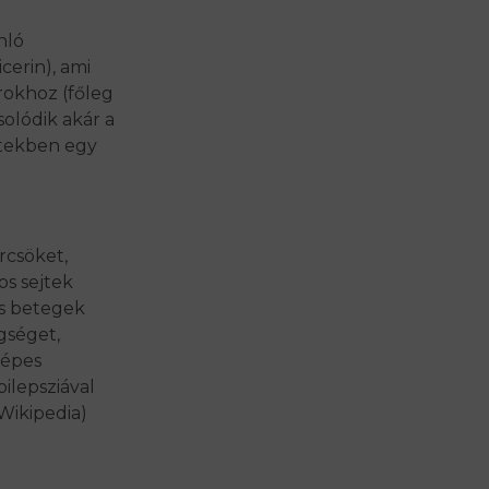
nló
cerin), ami
rokhoz (főleg
olódik akár a
ejtekben egy
örcsöket,
os sejtek
ás betegek
gséget,
képes
ilepsziával
Wikipedia)