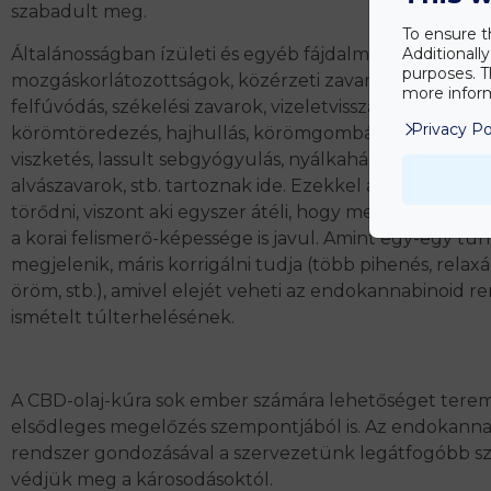
szabadult meg.
To ensure t
Általánosságban ízületi és egyéb fájdalmak, görcsök,
Additionall
purposes. T
mozgáskorlátozottságok, közérzeti zavarok, étvágypr
more inform
felfúvódás, székelési zavarok, vizeletvisszatartási probl
Privacy Po
körömtöredezés, hajhullás, körömgombásodás, bőrpr
viszketés, lassult sebgyógyulás, nyálkahártya-berepedé
alvászavarok, stb. tartoznak ide. Ezekkel a tünetekke
törődni, viszont aki egyszer átéli, hogy megszabadulha
a korai felismerő-képessége is javul. Amint egy-egy tün
megjelenik, máris korrigálni tudja (több pihenés, relaxác
öröm, stb.), amivel elejét veheti az endokannabinoid r
ismételt túlterhelésének.
A CBD-olaj-kúra sok ember számára lehetőséget tere
elsődleges megelőzés szempontjából is. Az endokanna
rendszer gondozásával a szervezetünk legátfogóbb s
védjük meg a károsodásoktól.