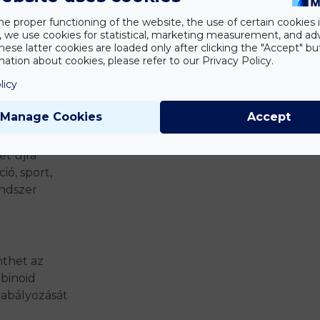
he proper functioning of the website, the use of certain cookies i
y, we use cookies for statistical, marketing measurement, and ad
hese latter cookies are loaded only after clicking the "Accept" bu
oblémák,
ation about cookies, please refer to our Privacy Policy.
émák, haj- és
licy
oblémák,
s,
Manage Cookies
Accept
l nem szoktunk
t tőlük, annak
et újra
ió, sport,
endszer
mthet az
binoid
zabályozását