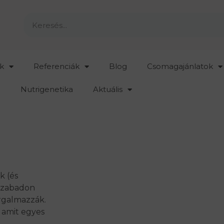
k
Referenciák
Blog
Csomagajánlatok
Nutrigenetika
Aktuális
k (és
 szabadon
rgalmazzák.
, amit egyes