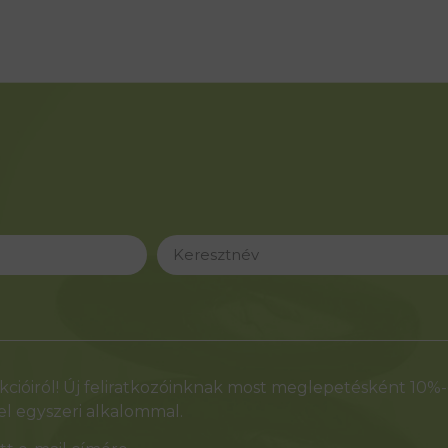
cióiról! Új feliratkozóinknak most meglepetésként 10%
l egyszeri alkalommal.