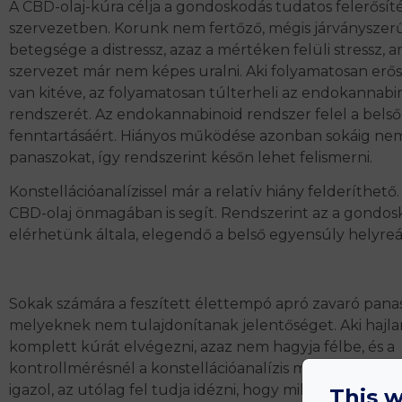
A CBD-olaj-kúra célja a gondoskodás tudatos felerősít
szervezetben. Korunk nem fertőző, mégis járványszer
betegsége a distressz, azaz a mértéken felüli stressz, a
szervezet már nem képes uralni. Aki folyamatosan erős
van kitéve, az folyamatosan túlterheli az endokannabi
rendszerét. Az endokannabinoid rendszer felel a bels
fenntartásáért. Hiányos működése azonban sokáig ne
panaszokat, így rendszerint későn lehet felismerni.
Konstellációanalízissel már a relatív hiány felderíthető.
CBD-olaj önmagában is segít. Rendszerint az a gondos
elérhetünk általa, elegendő a belső egyensúly helyreál
Sokak számára a feszített élettempó apró zavaró panas
melyeknek nem tulajdonítanak jelentőséget. Aki hajl
komplett kúrát elvégezni, azaz nem hagyja félbe, és a
kontrollmérésnél a konstellációanalízis magas stabilitás
igazol, az utólag fel tudja idézni, hogy milyen zavaró 
This w