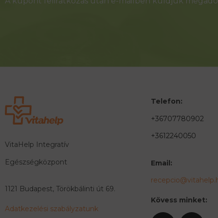
A kupont feliratkozás után e-mailben küldjük megadot
Telefon:
+36707780902
+3612240050
VitaHelp Integratív
Egészségközpont
Email:
recepcio@vitahelp.
1121 Budapest, Törökbálinti út 69.
Kövess minket:
Adatkezelési szabályzatunk