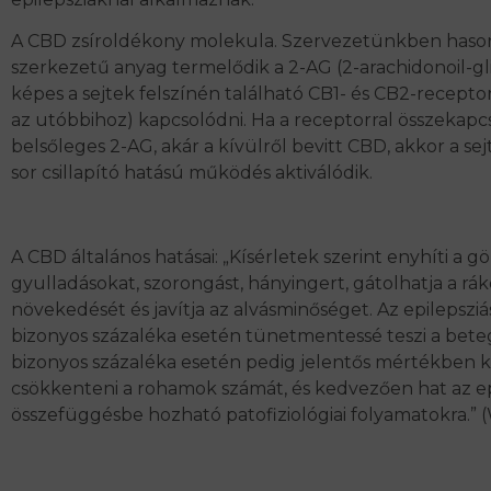
A CBD zsíroldékony molekula. Szervezetünkben haso
szerkezetű anyag termelődik a 2-AG (2-arachidonoil-gli
képes a sejtek felszínén található CB1- és CB2-recepto
az utóbbihoz) kapcsolódni. Ha a receptorral összekapcs
belsőleges 2-AG, akár a kívülről bevitt CBD, akkor a s
sor csillapító hatású működés aktiválódik.
A CBD általános hatásai: „
Kísérletek szerint enyhíti a g
gyulladásokat, szorongást, hányingert, gátolhatja a rák
növekedését és javítja az alvásminőséget. Az epilepszi
bizonyos százaléka esetén tünetmentessé teszi a bete
bizonyos százaléka esetén pedig jelentős mértékben 
csökkenteni a rohamok számát,
és kedvezően hat az ep
összefüggésbe hozható patofiziológiai folyamatokra.” (