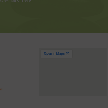
t e-mail címére.
hu