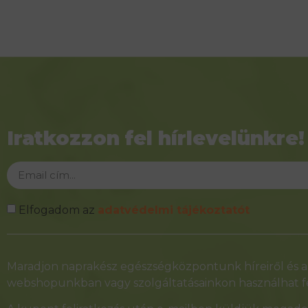
Iratkozzon fel hírlevelünkre!
Elfogadom az
adatvédelmi tájékoztatót
Alternative:
Maradjon naprakész egészségközpontunk híreiről és ak
webshopunkban vagy szolgáltatásainkon használhat fe