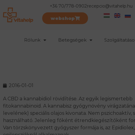
+36 70/778-0902
recepcio@vitahelp.hu
webshop
Rólunk
Betegségek
Szolgáltatáso
2016-01-01
A CBD a kannabidiol rövidítése. Az egyik legismertebb
fitokannabinoid. A kannabisz gyógynövény virágzatána
levelének) speciális olajos kivonata. Nem pszichoaktív,
használható. Jelenleg főként étrendkiegészítőként fo
Van törzskönyvezett gyógyszer formája is, az Epidiolex
epilepsziáknál alkalmaznak.