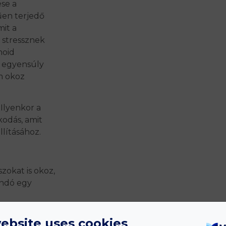
ése a
űen terjedő
mit a
 stressznek
noid
ő egyensúly
m okoz
 Ilyenkor a
kodás, amit
lításához.
zokat is okoz,
andó egy
i szintet
panaszoktól
ebsite uses cookies