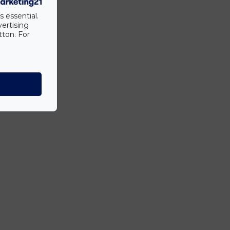
s essential.
vertising
tton. For