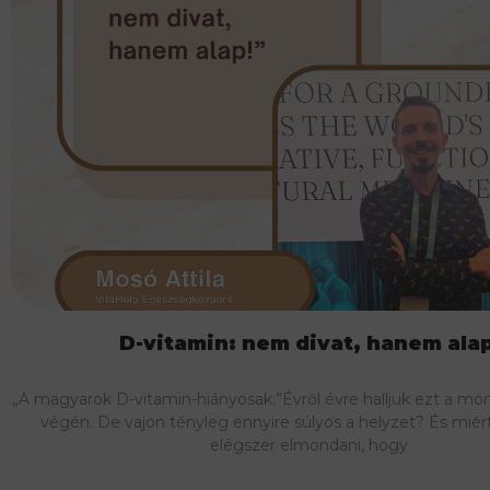
D-vitamin: nem divat, hanem ala
„A magyarok D-vitamin-hiányosak.”Évről évre halljuk ezt a mon
végén. De vajon tényleg ennyire súlyos a helyzet? És mié
elégszer elmondani, hogy