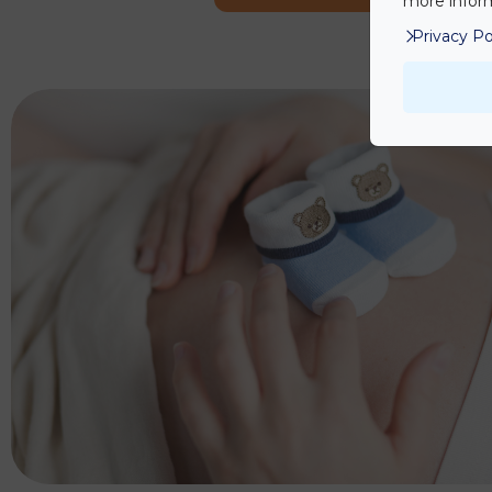
more inform
Privacy Po