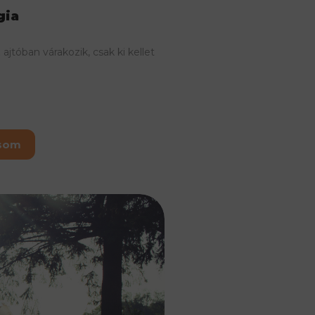
gia
jtóban várakozik, csak ki kellet
asom