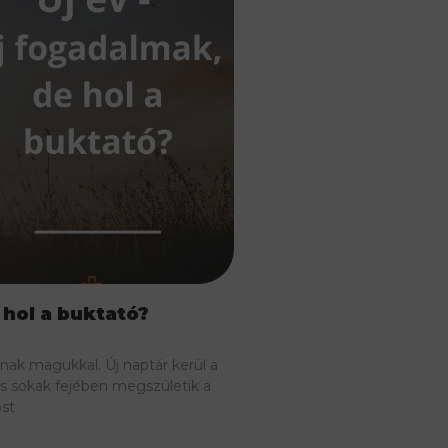
 hol a buktató?
znak magukkal. Új naptár kerül a
, és sokak fejében megszületik a
st