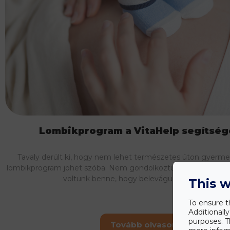
Lombikprogram a VitaHelp segítség
Tavaly derült ki, hogy nem lehet természetes úton gyerme
lombikprogram jöhet szóba. Nem gondolkoztunk sokat a páro
voltunk benne, hogy belevágunk, ugyanakkor
This w
To ensure t
Additionall
purposes. T
Tovább olvasom