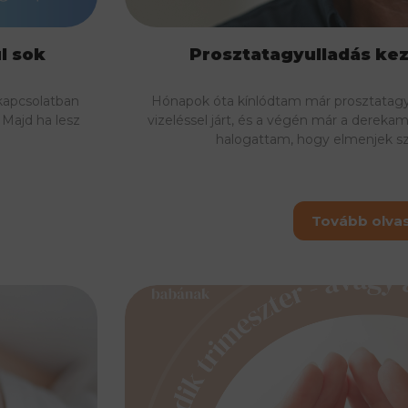
l sok
Prosztatagyulladás kez
 kapcsolatban
Hónapok óta kínlódtam már prosztatagyu
 Majd ha lesz
vizeléssel járt, és a végén már a derekam
halogattam, hogy elmenjek 
Tovább olv