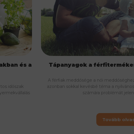
zakban és a
Tápanyagok a férfitermék
A férfiak meddősége a női meddőséghez 
tos időszak
azonban sokkal kevésbé téma a nyilvános
yermekvállalás
számára problémát jelen
Tovább olv