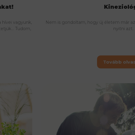
nkat!
Kinezioló
 hívei vagyunk,
Nem is gondoltam, hogy új életem már az a
tetjük… Tudom,
nyitni azt.
Tovább olv