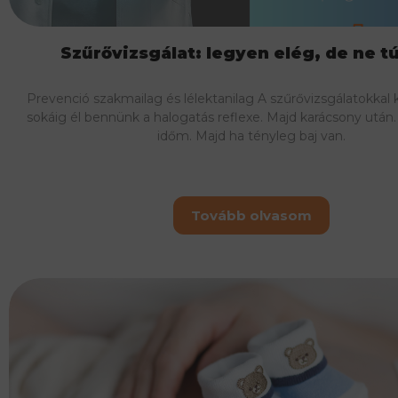
Szűrővizsgálat: legyen elég, de ne tú
Prevenció szakmailag és lélektanilag A szűrővizsgálatokkal
sokáig él bennünk a halogatás reflexe. Majd karácsony után.
időm. Majd ha tényleg baj van.
Tovább olvasom