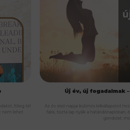
p
Új év, új fogadalmak –
datot, főleg tél
Az év első napjai különös lelkiállapotot ho
rt nem lehet
falra, tiszta lap nyílik a határidőnaplóban
gondolat: mo