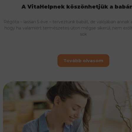
A VitaHelpnek köszönhetjük a babá
Régóta – lassan 5 éve – terveztünk babát, de valójában annak a
hogy ha valamiért természetes úton mégse sikerül, nem eről
sok
Tovább olvasom