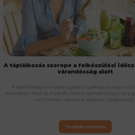
A táplálkozás szerepe a felkészülési idős
várandósság alatt
A várandósság tervezése egyaránt izgalmas és nagyon fon
életünkben. Mind az anyának, mind az apának előnyös, ha a g
előtt felméri egészségi állapotát, táplálkozását,
Tovább olvasom