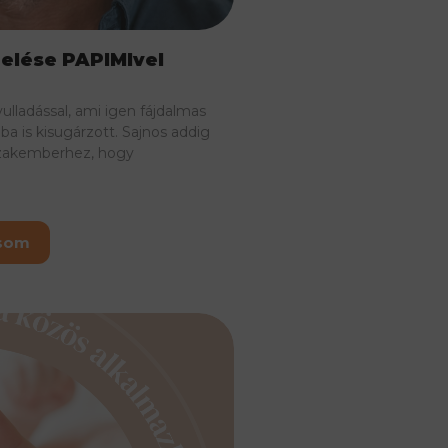
elése PAPIMIvel
lladással, ami igen fájdalmas
ba is kisugárzott. Sajnos addig
szakemberhez, hogy
asom