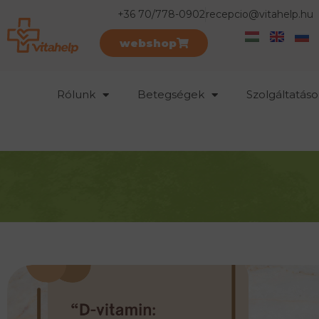
+36 70/778-0902
recepcio@vitahelp.hu
webshop
Rólunk
Betegségek
Szolgáltatáso