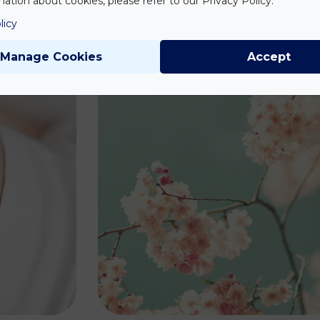
ation about cookies, please refer to our Privacy Policy.
Tovább olv
licy
Manage Cookies
Accept