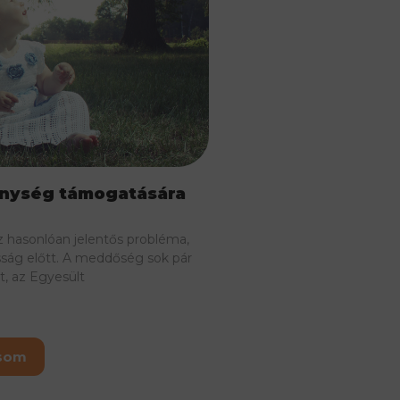
enység támogatására
hasonlóan jelentős probléma,
ság előtt. A meddőség sok pár
t, az Egyesült
asom