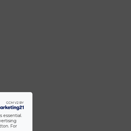
s essential.
vertising
tton. For