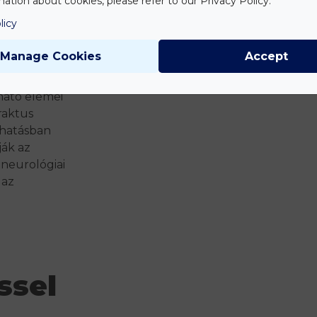
ation about cookies, please refer to our Privacy Policy.
ni.
licy
g rostjai
ak létre,
Manage Cookies
Accept
vírusokból és
ható elemei
raktus
nhatásban
ják az
 neurológiai
 az
ssel