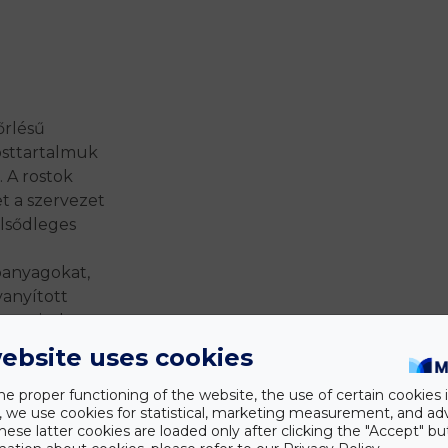
őrlésű
osttartalmuk
 A rostok
t a szervezet
lsődleges
panyagokat,
vanyított
es sajtok
sztása is
ebsite uses cookies
tipikus
he proper functioning of the website, the use of certain cookies i
y, we use cookies for statistical, marketing measurement, and ad
idrátok és a
hese latter cookies are loaded only after clicking the "Accept" bu
élflórát,