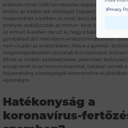
more inform
érdemes minél több természetes alapanyagot választa
Privacy Po
Amikor az ember sok zöldséget fogyaszt, a növényi anya
megerjednek a bélben, és rövid láncú zsírsavakat hozn
amelyek szabályozzák az immun- és az idegrendszert.
Az elmúlt években
derült
ki
, hogy a baktériumokból, 
gombákból álló mikrobiom emésztőrendszerben talál
nem csupán az emésztésben, illetve a gyomor- és bélt
megbetegedéseiben játszanak kulcsszerepet. Kölcsö
állnak az emberi gazdasejtekkel, jelentősen befolyásol
anyagcserét és az immunválaszokat, hatással vannak a
folyamatokra, a betegségek kimenetelére és általában
egészségre.
Hatékonyság a
koronavírus-fertőzé