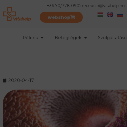
+36 70/778-0902
recepcio@vitahelp.hu
webshop
Rólunk
Betegségek
Szolgáltatáso
2020-04-17