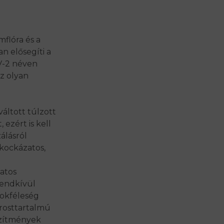
flóra és a
 elősegíti a
V-2 néven
z olyan
áltott túlzott
ezért is kell
álásról
 kockázatos,
atos
rendkívül
sokféleség
rosttartalmú
szítmények