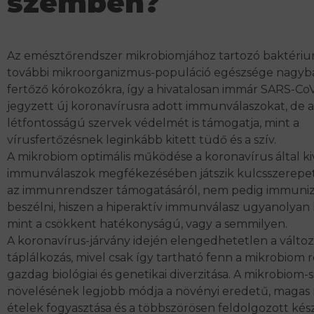
szemben?
Az emésztőrendszer mikrobiomjához tartozó baktérium
további mikroorganizmus-populáció egészsége nagyban
fertőző kórokozókra, így a
hivatalosan immár
SARS
-Co
jegyzett
új koronavírusra adott immunválaszokat, de a
létfontosságú szervek védelmét is támogatja, mint a
vírusfertőzésnek leginkább kitett
tüdő
és a
szív
.
A mikrobiom optimális működése a koronavírus által kiv
immunválaszok megfékezésében játszik kulcsszerepet, 
az immunrendszer támogatásáról, nem pedig immuniz
beszélni, hiszen a hiperaktív immunválasz ugyanolyan
mint a csökkent hatékonyságú, vagy a semmilyen.
A koronavírus-járvány idején elengedhetetlen a változ
táplálkozás, mivel csak így tartható fenn a mikrobiom 
gazdag
biológiai és genetikai diverzitása
. A mikrobiom-
növelésének legjobb módja a növényi eredetű, magas 
ételek fogyasztása és a többszörösen feldolgozott ké