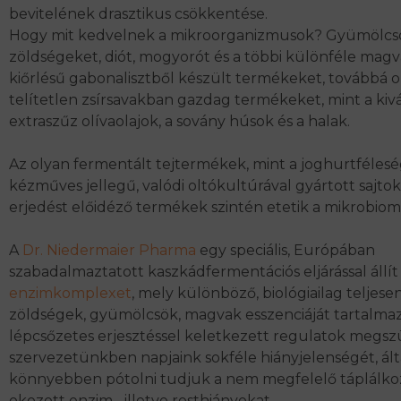
bevitelének drasztikus csökkentése.
Hogy mit kedvelnek a mikroorganizmusok? Gyümölcs
zöldségeket, diót, mogyorót és a többi különféle magvat
kiőrlésű gabonalisztből készült termékeket, továbbá o
telítetlen zsírsavakban gazdag termékeket, mint a ki
extraszűz olívaolajok, a sovány húsok és a halak.
Az olyan fermentált tejtermékek, mint a joghurtféles
kézműves jellegű, valódi oltókultúrával gyártott sajtok
erjedést előidéző termékek szintén etetik a mikrobiom
A
Dr. Niedermaier Pharma
egy speciális, Európában
szabadalmaztatott kaszkádfermentációs eljárással állít
enzimkomplexet
, mely különböző, biológiailag teljesen
zöldségek, gyümölcsök, magvak esszenciáját tartalmaz
lépcsőzetes erjesztéssel keletkezett regulatok megsz
szervezetünkben napjaink sokféle hiányjelenségét, ál
könnyebben pótolni tudjuk a nem megfelelő táplálkoz
okozott enzim-, illetve rosthiányokat.