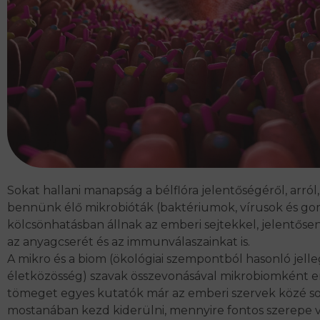
Sokat hallani manapság a bélflóra jelentőségéről, arról
bennünk élő mikrobióták (baktériumok, vírusok és g
kölcsönhatásban állnak az emberi sejtekkel, jelentősen
az anyagcserét és az immunválaszainkat is.
A mikro és a biom (ökológiai szempontból hasonló jell
életközösség) szavak összevonásával mikrobiomként 
tömeget
egyes kutatók már az emberi szervek közé sor
mostanában kezd kiderülni, mennyire fontos szerepe 