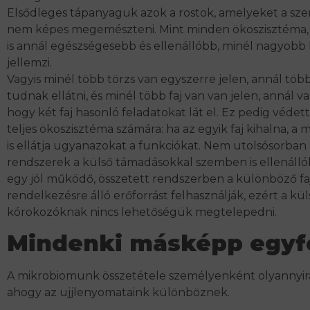
Elsődleges tápanyaguk azok a rostok, amelyeket a sz
nem képes megemészteni. Mint minden ökoszisztéma,
is annál egészségesebb és ellenállóbb, minél nagyobb b
jellemzi.
Vagyis minél több törzs van egyszerre jelen, annál töb
tudnak ellátni, és minél több faj van van jelen, annál v
hogy két faj hasonló feladatokat lát el. Ez pedig védett
teljes ökoszisztéma számára: ha az egyik faj kihalna, a 
is ellátja ugyanazokat a funkciókat. Nem utolsósorban 
rendszerek a külső támadásokkal szemben is ellenálló
egy jól működő, összetett rendszerben a különböző fa
rendelkezésre álló erőforrást felhasználják, ezért a kül
kórokozóknak nincs lehetőségük megtelepedni.
Mindenki másképp egy
A mikrobiomunk összetétele személyenként olyannyira
ahogy az ujjlenyomataink különböznek.