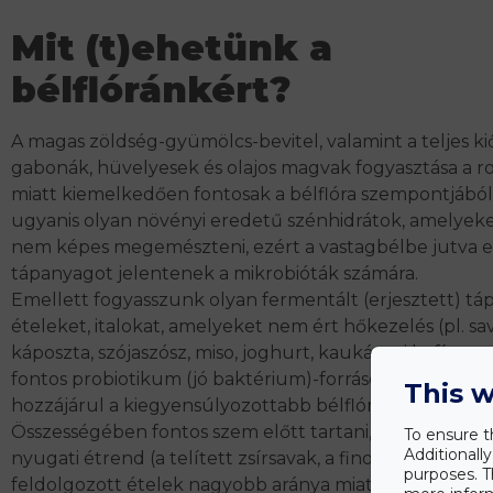
Mit (t)ehetünk a
bélflóránkért?
A magas zöldség-gyümölcs-bevitel, valamint a teljes ki
gabonák, hüvelyesek és olajos magvak fogyasztása a r
miatt kiemelkedően fontosak a bélflóra szempontjából.
ugyanis olyan növényi eredetű szénhidrátok, amelyeke
nem képes megemészteni, ezért a vastagbélbe jutva e
tápanyagot jelentenek a mikrobióták számára.
Emellett fogyasszunk olyan fermentált (erjesztett) tá
ételeket, italokat, amelyeket nem ért hőkezelés (pl. sa
káposzta, szójaszósz, miso, joghurt, kaukázusi kefír, egy
fontos probiotikum (jó baktérium)-források), ezek fogya
This w
hozzájárul a kiegyensúlyozottabb bélflórához.
Összességében fontos szem előtt tartani, hogy mivel a
To ensure t
Additionall
nyugati étrend
(a telített zsírsavak, a finomított szénh
purposes. T
feldolgozott ételek nagyobb aránya miatt) rombolja a b