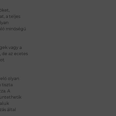
öket,
, a teljes
lyan
váló minőségű
égek vagy a
, de az ecetes
ot.
 elő olyan
 tiszta
za. A
üntethetik
taluk
ás által