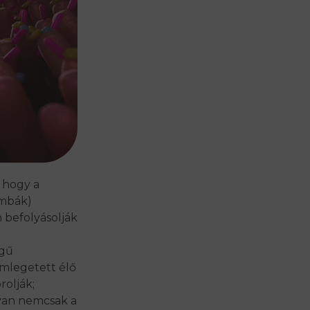
, hogy a
ombák)
 befolyásolják
egű
emlegetett
élő
olják;
van nemcsak a