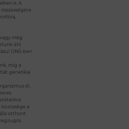
ben is.
A
 összességére
oflóra,
, vagy még
elünk élő
adásul DNS-ben
nk, míg a
ehát genetikai
organizmus él
,
zeres
etételére.
s közössége a
ális otthont
 zegzugos