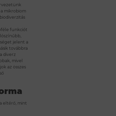
ervezetünk
 a mikrobiom
iodiverzitás
bféle funkciót
alószínűbb,
séget jelent a
másik továbbra
a diverz
bbak, mivel
jok az összes
ső
forma
 eltérő, mint