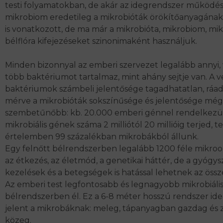
testi folyamatokban, de akár
az
idegrendszer
működésé
mikrobiom eredetileg a mikrobióták örökítőanyagának
is vonatkozott, de ma már a mikrobióta, mikrobiom, mikr
bélflóra kifejezéseket szinonimaként használjuk.
Minden bizonnyal az emberi szervezet legalább annyi
több baktériumot tartalmaz, mint ahány sejtje van. A v
baktériumok számbeli jelentősége tagadhatatlan, rá
mérve a mikrobióták sokszínűsége és jelentősége még
szembetűnőbb: kb. 20.000 emberi génnel rendelkezü
mikrobiális gének száma 2 milliótól 20 millióig terjed, t
értelemben
99 százalékban mikrobákból állunk
.
Egy felnőtt bélrendszerben legalább
1200 féle mikro
az étkezés, az életmód, a genetikai háttér, de a gyógys
kezelések és a betegségek is
hatással lehetnek
az össz
Az emberi test legfontosabb és legnagyobb mikrobiáli
bélrendszerben él. Ez a 6-8 méter hosszú rendszer ide
jelent a mikrobáknak: meleg, tápanyagban gazdag és
közeg.