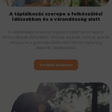
A táplálkozás szerepe a felkészülési
időszakban és a várandósság alatt
A várandósság tervezése egyaránt izgalmas és nagyon
fontos időszak életünkben. Mind az anyának, mind az apának
előnyös, ha a gyermekvállalás előtt felméri egészségi
állapotát, táplálkozását,
Tovább olvasom