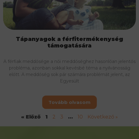
Tápanyagok a férfitermékenység
támogatására
A férfiak meddősége a női meddőséghez hasonlóan jelentős
probléma, azonban sokkal kevésbé téma a nyilvánosság
előtt. A meddőség sok pár számára problémát jelent, az
Egyesült
Tovább olvasom
« Előző
1
2
3
…
10
Következő »