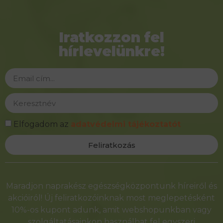
Iratkozzon fel
hírlevelünkre!
Elfogadom az
adatvédelmi tájékoztatót
Feliratkozás
Alternative:
Maradjon naprakész egészségközpontunk híreiről és
akcióiról! Új feliratkozóinknak most meglepetésként
10%-os kupont adunk, amit webshopunkban vagy
szolgáltatásainkon használhat fel egyszeri