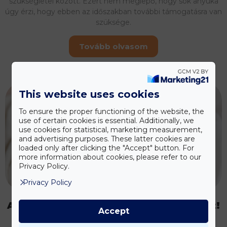
szükségletei között. Ezért nem meglepő, hogy sok anyuka
úgy érzi, hogy ebben az időszakban további támogatásra van
szüksége.
Tovább olvasom
This website uses cookies
To ensure the proper functioning of the website, the
use of certain cookies is essential. Additionally, we
use cookies for statistical, marketing measurement,
and advertising purposes. These latter cookies are
loaded only after clicking the "Accept" button. For
more information about cookies, please refer to our
Privacy Policy.
Privacy Policy
A VitaHelpnek köszönhetjük a babánkat!
Accept