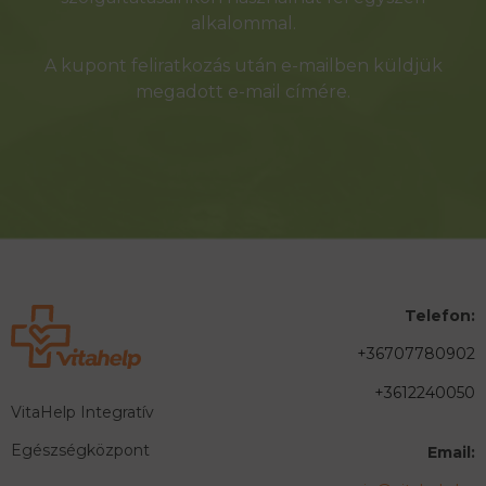
alkalommal.
A kupont feliratkozás után e-mailben küldjük
megadott e-mail címére.
Telefon:
+36707780902
+3612240050
VitaHelp Integratív
Egészségközpont
Email: