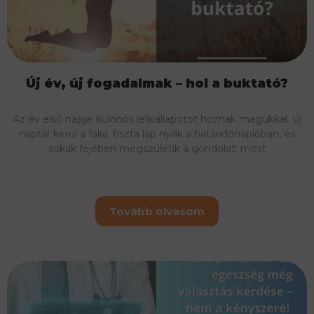
Új év, új fogadalmak – hol a buktató?
Az év első napjai különös lelkiállapotot hoznak magukkal. Új
naptár kerül a falra, tiszta lap nyílik a határidőnaplóban, és
sokak fejében megszületik a gondolat: most
Tovább olvasom