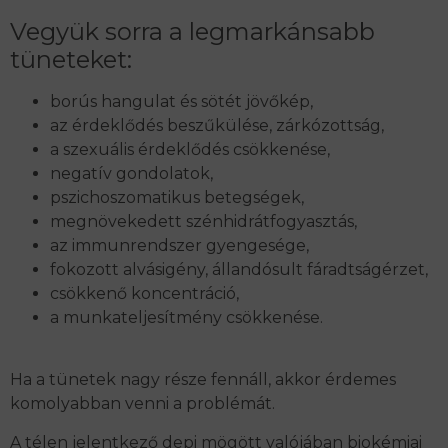
Vegyük sorra a legmarkánsabb
tüneteket:
borús hangulat és sötét jövőkép,
az érdeklődés beszűkülése, zárkózottság,
a szexuális érdeklődés csökkenése,
negatív gondolatok,
pszichoszomatikus betegségek,
megnövekedett szénhidrátfogyasztás,
az immunrendszer gyengesége,
fokozott alvásigény, állandósult fáradtságérzet,
csökkenő koncentráció,
a munkateljesítmény csökkenése.
Ha a tünetek nagy része fennáll, akkor érdemes
komolyabban venni a problémát.
A télen jelentkező depi mögött valójában biokémiai