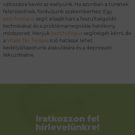
változásra kevés az esélyünk. Ha azonban a tünetek
felerősödnek, forduljunk szakemberhez. Egy
pszichológus
segít elsajátítani a feszültségoldó
technikákat és a problémamegoldás hatékony
módszereit. Merjük
pszichológus
segítségét kérni, de
a
Vitális Tér Terápia
is jó hatással lehet
kedélyállapotunk alakulására és a depresszió
leküzdésére.
Iratkozzon fel
hírlevelünkre!