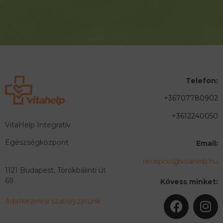
Telefon:
+36707780902
+3612240050
VitaHelp Integratív
Egészségközpont
Email:
recepcio@vitahelp.hu
1121 Budapest, Törökbálinti út
69.
Kövess minket:
Adatkezelési szabályzatunk