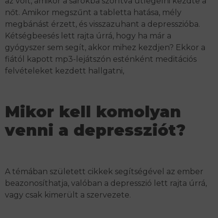
az volt, amikor a sarokba szorítva ütlegelni kezdte a
nőt. Amikor megszűnt a tabletta hatása, mély
megbánást érzett, és visszazuhant a depresszióba.
Kétségbeesés lett rajta úrrá, hogy ha már a
gyógyszer sem segít, akkor mihez kezdjen? Ekkor a
fiától kapott mp3-lejátszón esténként meditációs
felvételeket kezdett hallgatni,
Mikor kell komolyan
venni a depressziót?
A témában született cikkek segítségével az ember
beazonosíthatja, valóban a depresszió lett rajta úrrá,
vagy csak kimerült a szervezete.