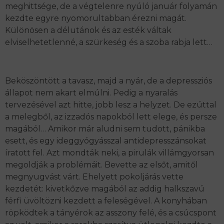
meghittsége, de a végtelenre nyúló január folyamán
kezdte egyre nyomorultabban érezni magát.
Különösen a délutánok és az esték váltak
elviselhetetlenné, a szürkeség és a szoba rabja lett…
Beköszöntött a tavasz, majd a nyár, de a depressziós
állapot nem akart elmúlni. Pedig a nyaralás
tervezésével azt hitte, jobb lesz a helyzet. De ezúttal
a melegből, az izzadós napokból lett elege, és persze
magából… Amikor már aludni sem tudott, pánikba
esett, és egy ideggyógyásszal antidepresszánsokat
íratott fel. Azt mondták neki, a pirulák villámgyorsan
megoldják a problémáit. Bevette az elsőt, amitől
megnyugvást várt. Ehelyett pokoljárás vette
kezdetét: kivetkőzve magából az addig halkszavú
férfi üvöltözni kezdett a feleségével. A konyhában
röpködtek a tányérok az asszony felé, és a csúcspont