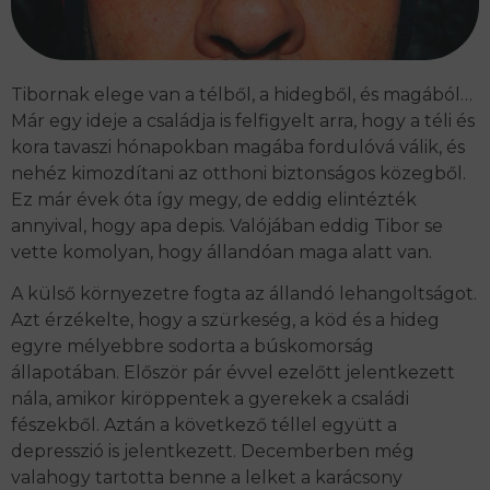
Tibornak elege van a télből, a hidegből, és magából…
Már egy ideje a családja is felfigyelt arra, hogy a téli és
kora tavaszi hónapokban magába fordulóvá válik, és
nehéz kimozdítani az otthoni biztonságos közegből.
Ez már évek óta így megy, de eddig elintézték
annyival, hogy apa depis. Valójában eddig Tibor se
vette komolyan, hogy állandóan maga alatt van.
A külső környezetre fogta az állandó lehangoltságot.
Azt érzékelte, hogy a szürkeség, a köd és a hideg
egyre mélyebbre sodorta a búskomorság
állapotában. Először pár évvel ezelőtt jelentkezett
nála, amikor kiröppentek a gyerekek a családi
fészekből. Aztán a következő téllel együtt a
depresszió is jelentkezett. Decemberben még
valahogy tartotta benne a lelket a karácsony