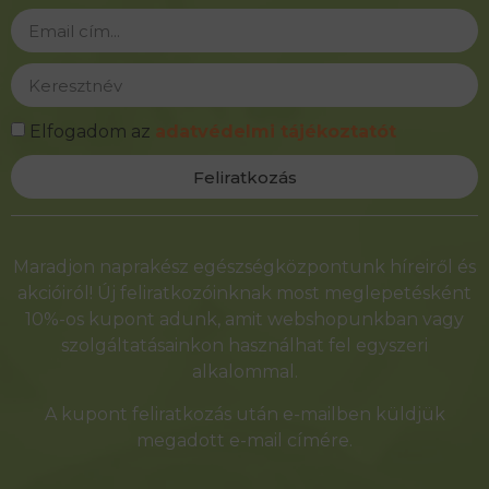
Elfogadom az
adatvédelmi tájékoztatót
Feliratkozás
Alternative:
Maradjon naprakész egészségközpontunk híreiről és
akcióiról! Új feliratkozóinknak most meglepetésként
10%-os kupont adunk, amit webshopunkban vagy
szolgáltatásainkon használhat fel egyszeri
alkalommal.
A kupont feliratkozás után e-mailben küldjük
megadott e-mail címére.