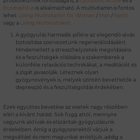
probiotikumok fontossága is, a
Cytobiotic Active
és a
Ecodophilus
is alkalmazható. A multivitamin is fontos
lehet:
Living Multivitamin for Woman
/
Man
/
Sport
vagy a
Living Multinutrient
.
A gyógyulás harmadik pillére az elegendő alvás
biztosítása szervezetünk regenerálódásáért.
Mindemellett a stresszhelyzetek megoldására
és a feszültségek oldására a szakemberek a
különféle relaxációs technikákat, a meditációt és
a jógát javasolják. Léteznek olyan
gyógynövények is, melyek szintén bevethetők a
depresszió és a feszültségoldás érdekében.
Ezek együttes bevetése az esetek nagy részében
eléri a kívánt hatást. Sok függ attól, mennyire
vagyunk aktívak és elszántak gyógyulásunk
érdekében. Amíg a gyógyszerektől várjuk a
megváltást és nem magunkat erősítjük, addig a