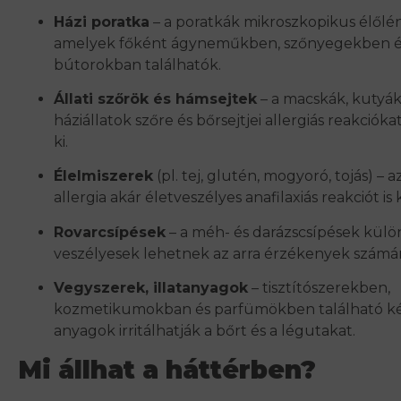
Házi poratka
– a poratkák mikroszkopikus élőlé
amelyek főként ágyneműkben, szőnyegekben é
bútorokban találhatók.
Állati szőrök és hámsejtek
– a macskák, kutyá
háziállatok szőre és bőrsejtjei allergiás reakciók
ki.
Élelmiszerek
(pl. tej, glutén, mogyoró, tojás) – a
allergia akár életveszélyes anafilaxiás reakciót is 
Rovarcsípések
– a méh- és darázscsípések kül
veszélyesek lehetnek az arra érzékenyek számár
Vegyszerek, illatanyagok
– tisztítószerekben,
kozmetikumokban és parfümökben található ké
anyagok irritálhatják a bőrt és a légutakat.
Mi állhat a háttérben?