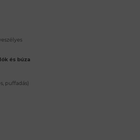
a
tveszélyes
ylók és búza
, puffadás)