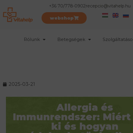
+36 70/778-0902
recepcio@vitahelp.hu
webshop
Rólunk
Betegségek
Szolgáltatáso
2025-03-21
Allergia és
Immunrendszer: Miért
ki és hogyan