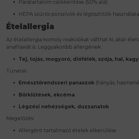
Páratartalom csökkentése (50% alá)
HEPA szűrős porszívók és légtisztítók használat
Ételallergia
Az ételallergia komoly reakciókat válthat ki, akár éle
anafilaxiát is. Leggyakoribb allergének:
Tej, tojás, mogyoró, diófélék, szója, hal, kag
Tünetei:
Emésztőrendszeri panaszok
(hányás, hasmenés
Bőrkiütések, ekcéma
Légzési nehézségek, duzzanatok
Megelőzés:
Allergént tartalmazó ételek elkerülése