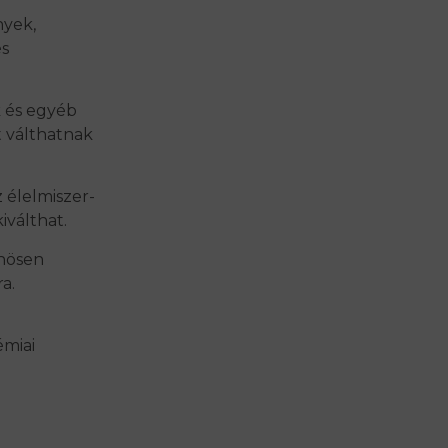
nyek,
s
k és egyéb
at válthatnak
z élelmiszer-
kiválthat.
önösen
a.
miai