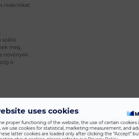
 reakciókat.
k
 szálló
dnek meg,
os növények
zig is
ebsite uses cookies
he proper functioning of the website, the use of certain cookies i
y, we use cookies for statistical, marketing measurement, and ad
hese latter cookies are loaded only after clicking the "Accept" bu