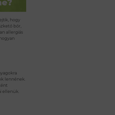
ne?
ejtik, hogy
szkető bőr,
an allergiás
s hogyan
anyagokra
ok lennének.
ként
i ellenük.