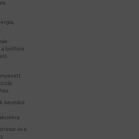
ára
ergia,
nak
 a bélflóra
elő
zennyezett
kozás
hez.
k kevésbé
kciókra.
tressz és a
az