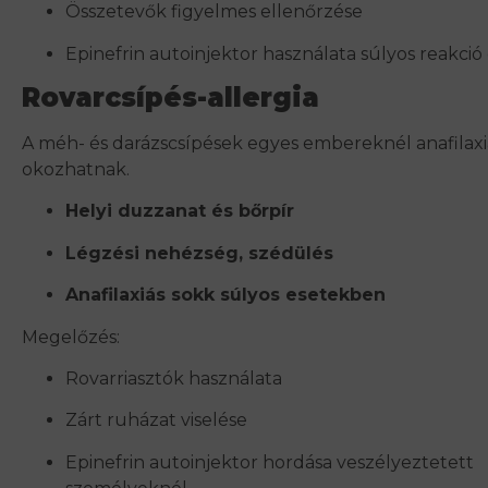
Összetevők figyelmes ellenőrzése
Epinefrin autoinjektor használata súlyos reakció
Rovarcsípés-allergia
A méh- és darázscsípések egyes embereknél anafilaxiá
okozhatnak.
Helyi duzzanat és bőrpír
Légzési nehézség, szédülés
Anafilaxiás sokk súlyos esetekben
Megelőzés:
Rovarriasztók használata
Zárt ruházat viselése
Epinefrin autoinjektor hordása veszélyeztetett