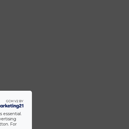
s essential.
vertising
tton. For