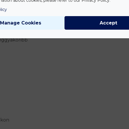
ation about cookies, please refer to our Privacy Policy.
licy
Manage Cookies
Accept
leggyakoribb
okon