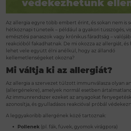
védekezhetünk elle
Az allergia egyre több embert érint, és sokan nem is s
hétköznapi tüneteik – például a gyakori tüsszögés, vi
emésztési panaszok vagy krónikus fáradtság – valójáb
reakcióból fakadhatnak. De mi okozza az allergiát, é
lehet vele együtt élni anélkül, hogy az állandó
kellemetlenségeket okozna?
Mi váltja ki az allergiát?
Az allergia a szervezet túlzott immunválasza olyan 
(allergénekre), amelyek normál esetben ártalmatlan
Az immunrendszer ezeket az anyagokat fenyegetés
azonosítja, és gyulladásos reakcióval próbál védekezn
A leggyakoribb allergének közé tartoznak:
Pollenek
(pl. fák, füvek, gyomok virágpora)