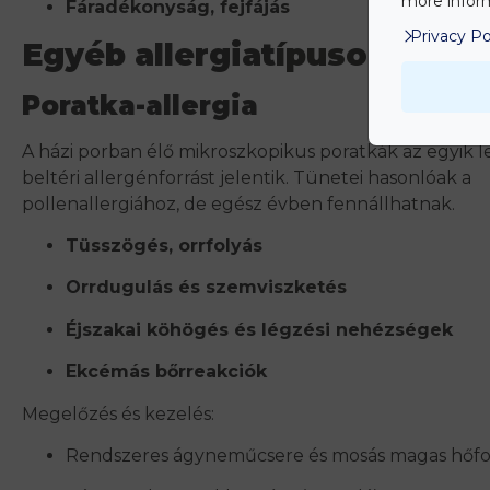
more inform
Fáradékonyság, fejfájás
Privacy Po
Egyéb allergiatípusok
Poratka-allergia
A házi porban élő mikroszkopikus poratkák az egyik 
beltéri allergénforrást jelentik. Tünetei hasonlóak a
pollenallergiához, de egész évben fennállhatnak.
Tüsszögés, orrfolyás
Orrdugulás és szemviszketés
Éjszakai köhögés és légzési nehézségek
Ekcémás bőrreakciók
Megelőzés és kezelés:
Rendszeres ágyneműcsere és mosás magas hőf