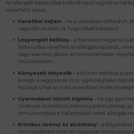
Az allergiák kialakulása több tényező együttes hatás
vezethető vissza:
Genetikai hajlam
– ha a családban előfordult all
nagyobb az esély rá, hogy nálad is kialakul.
Legyengült bélflóra
– a mikrobiom egyensúlyá
felborulása növelheti az allergiás hajlamot, mivel
nagy szerepet játszik az immunrendszer megfel
működésében.
Környezeti tényezők
– a túlzott sterilitás, a s
levegő, a vegyszerek és az egészségtelen táplál
hozzájárulhat az immunrendszer érzékenységé
Gyermekkori túlzott higiénia
– ha egy gyerme
találkozik különböző mikroorganizmusokkal, az
immunrendszere hajlamosabb lehet allergiás rea
Krónikus stressz és alváshiány
– a folyamatos s
nem megfelelő pihenés negatívan befolyásolja 