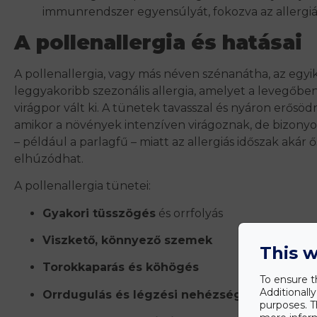
immunrendszer egyensúlyát, fokozva az allergiás
A pollenallergia és hatásai
A pollenallergia, vagy más néven szénanátha, az egyi
leggyakoribb szezonális allergia, amelyet a levegőben
virágpor vált ki. A tünetek tavasszal és nyáron erősö
amikor a növények intenzíven virágoznak, de bizony
– például a parlagfű – miatt az allergiás időszak akár ős
elhúzódhat.
A pollenallergia tünetei:
Gyakori tüsszögés
és orrfolyás
Viszkető, könnyező szemek
This w
Torokkaparás és köhögés
To ensure t
Additionall
Orrdugulás és légzési nehézségek
purposes. T