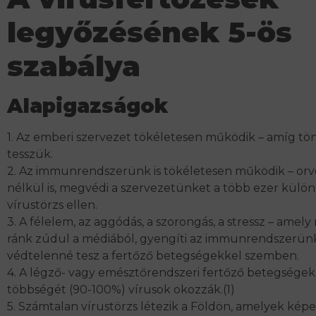
legyőzésének 5-ös
szabálya
Alapigazságok
1. Az emberi szervezet tökéletesen működik – amíg t
tesszük.
2. Az immunrendszerünk is tökéletesen működik – orvo
nélkül is, megvédi a szervezetünket a több ezer külö
vírustörzs ellen.
3. A félelem, az aggódás, a szorongás, a stressz – amel
ránk zúdul a médiából, gyengíti az immunrendszerün
védtelenné tesz a fertőző betegségekkel szemben.
4. A légző- vagy emésztőrendszeri fertőző betegsége
többségét (90-100%) vírusok okozzák.(1)
5. Számtalan vírustörzs létezik a Földön, amelyek kép