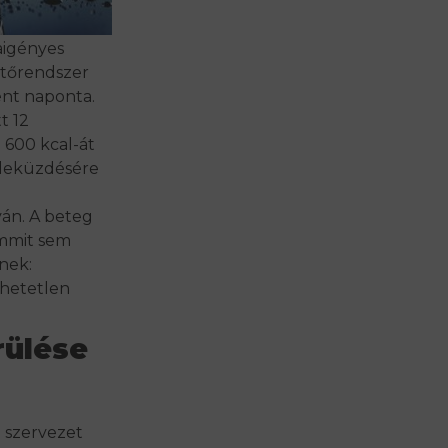
aigényes
ztőrendszer
ent naponta.
t 12
 600 kcal-át
 leküzdésére
íván. A beteg
mmit sem
nek:
zhetetlen
erülése
a szervezet