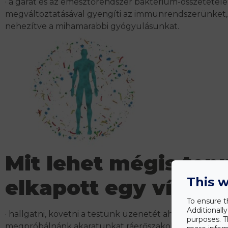
· a garat és az emésztőrendszer baktérium-összetétel
megváltoztatásával gyengíti az immunrendszerünket, e
nehezítve a mihamarabbi gyógyulásunkat.
Mit lehet mégis tenn
This w
elkapott egy vírus?
To ensure t
Additionall
· hallgatni, követni a testünk üzenetét ahelyett, hogy
purposes. T
megpróbálnánk akaratunkat ráerőszakolni a testünkre