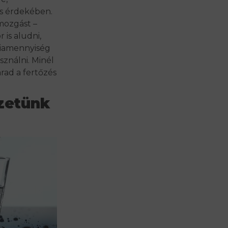
s érdekében.
 mozgást –
 is aludni,
giamennyiség
sználni. Minél
ad a fertőzés
ezetünk