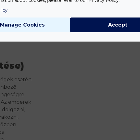
ation about cookies, please refer to our Privacy Policy.
t, hogy
licy
több tízezer
Manage Cookies
Accept
nél (pld.
 COVID-os
tése)
ségek esetén
önböző
engeségre
 Az emberek
 dolgozni,
rakozni,
 közben
os
e,