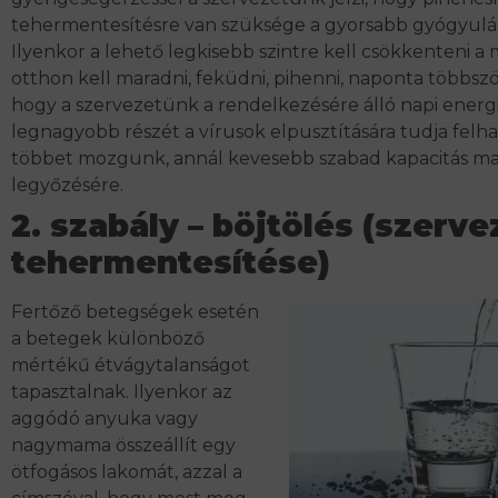
tehermentesítésre van szüksége a gyorsabb gyógyulá
Ilyenkor a lehető legkisebb szintre kell csökkenteni a
otthon kell maradni, feküdni, pihenni, naponta többször
hogy a szervezetünk a rendelkezésére álló napi ener
legnagyobb részét a vírusok elpusztítására tudja felha
többet mozgunk, annál kevesebb szabad kapacitás mar
legyőzésére.
2. szabály – böjtölés (szerv
tehermentesítése)
Fertőző betegségek esetén
a betegek különböző
mértékű étvágytalanságot
tapasztalnak. Ilyenkor az
aggódó anyuka vagy
nagymama összeállít egy
ötfogásos lakomát, azzal a