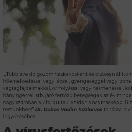
„Több éve dolgozom háziorvosként és biztosan állíto
hőemelkedéssel vagy lázzal, gyengeséggel vagy izom-
végtagfájdalmakkal, orrfolyással vagy hasmenéssel, k
hányingerrel, stb. járó fertőző betegségek az év min
nagy számban előfordultak, ez idén sincs másképp. Bíz
testünkben!”
Dr. Dobos Vadim háziorvos
tanácsai a v
legyőzéséhez.
A vírusfertőzések