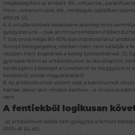
megbetegíteni az embert: RS-, influenza-, parainfluenz
rhino-, enterovírusok, stb., mindegyik családban számta
altörzs. (2)
6. A vírusfertőzések kezelésére jelenleg nincs semmil
gyógyszerünk – csak az immunrendszerünkben bízha
7. Sok orvos mégis 80-90%-ban indokolatlanul antibioti
fertőző betegségekre, részben mert nem vállalják a fe
részben mert engednek a beteg követelésének. (3) E
gyorsabb felírni az antibiotikumot és lázcsillapítót, mi
kérdezgetni a beteget a tünetekről és meggyőzni őt a
kezelésről, annak magyarázatáról.
8. Az antibiotikumok viszont csak a baktériumok okozt
hatnak, akkor sem minden esetben – a vírusos eredetű
nem.
A fentiekből logikusan köve
· az antibiotikum adása nem gyógyítja a fertőző beteg
100%-át (4), sőt,