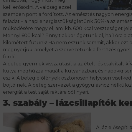
címszóval, hogy most meg
kell erősödni. A valóság ezzel
szemben pont a fordított. Az emésztés nagyon energi
feladat – a napi energiaszükségletünk 30%-a az emés
működésére megy el, ami kb. 600 kcal veszteséget jel
Mennyi 600 kcal? Ennyit akkor égetünk el, ha 1 óra alat
kilométert futunk! Ha nem eszünk semmit, akkor ezt a
megnyerjük, amelyet a szervezetünk a fertőzés gyors
fordít.
A beteg gyermek visszautasítja az ételt, és csak italt k
kutya meghúzza magát a kutyaházban, és napokig se
eszik. A beteg élőlények ösztönösen helyesen viselked
böjtölnek. A beteg szervezet a gyógyuláshoz nélkülö
energiát a test saját raktáraiból nyeri.
3. szabály – lázcsillapítók k
A láz elősegíti 