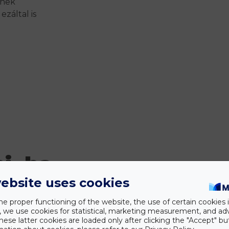
ének
záltal is
i, ha
ebsite uses cookies
he proper functioning of the website, the use of certain cookies i
y, we use cookies for statistical, marketing measurement, and ad
hese latter cookies are loaded only after clicking the "Accept" bu
,