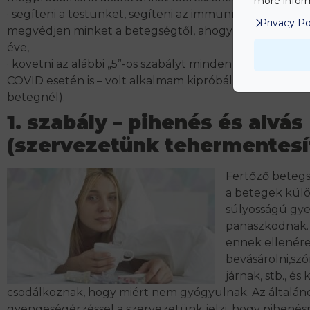
more inform
· segíteni a testünket, segíteni az immunrendszerünke
Privacy Po
megvédjen minket a betegségtől, ahogy teszi ezt már 
éve,
· követni az alábbi „5”-ös szabályt minden vírusfertőzés
COVID esetén is – volt alkalmam kipróbálni több tucat
betegnél).
1. szabály – pihenés és alvás
(szervezetünk tehermentesí
Fertőző beteg
a betegek kül
súlyosságú gy
panaszkodnak.
ennek ellenére
bevásárolni,szó
járnak, stb., és
csodálkoznak, hogy miért nem gyógyulnak. Az általán
gyengeségérzéssel a szervezetünk jelzi, hogy pihenésr