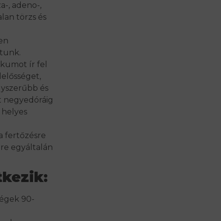
a-, adeno-,
lan törzs és
yen
tunk.
kumot ír fel
lelősséget,
gyszerűbb és
nt negyedóráig
 helyes
a fertőzésre
re egyáltalán
tkezik:
ségek 90-