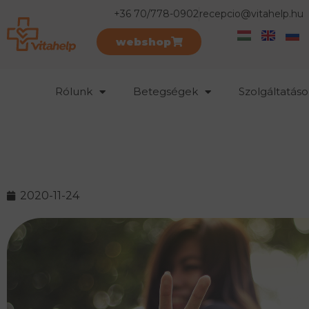
+36 70/778-0902
recepcio@vitahelp.hu
webshop
Rólunk
Betegségek
Szolgáltatáso
2020-11-24