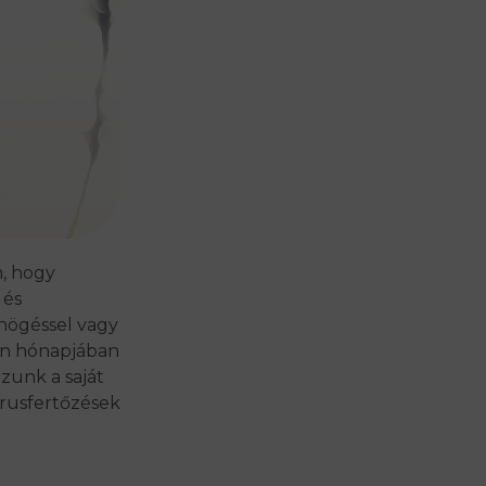
m, hogy
 és
öhögéssel vagy
den hónapjában
zunk a saját
írusfertőzések