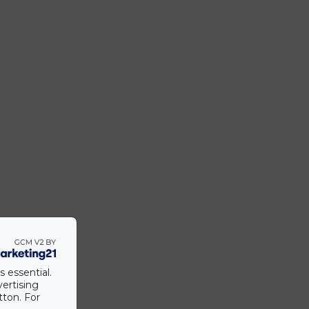
s essential.
vertising
tton. For