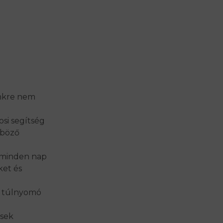
önkre nem
si segítség
nböző
y minden nap
ket és
k túlnyomó
esek