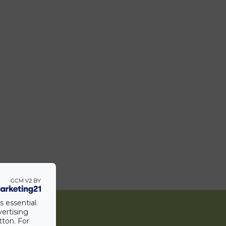
s essential.
vertising
tton. For