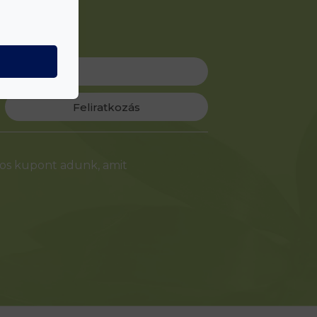
Feliratkozás
-os kupont adunk, amit