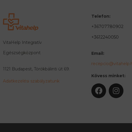
Telefon:
+36707780902
+3612240050
VitaHelp Integratív
Egészségközpont
Email:
recepcio@vitahelp.
1121 Budapest, Törökbálinti út 69.
Kövess minket:
Adatkezelési szabályzatunk