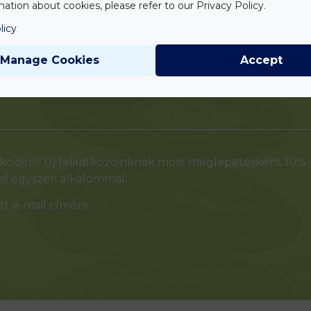
ation about cookies, please refer to our Privacy Policy.
licy
Manage Cookies
Accept
cióiról! Új feliratkozóinknak most meglepetésként 10%
l egyszeri alkalommal.
t e-mail címére.