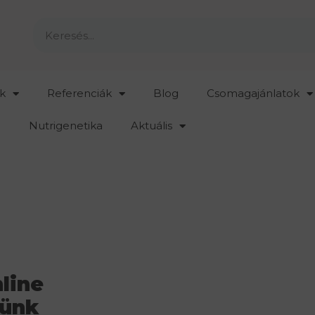
k
Referenciák
Blog
Csomagajánlatok
Nutrigenetika
Aktuális
line
sünk