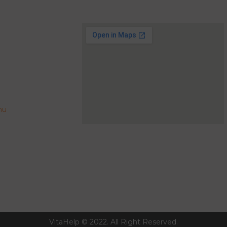
hu
VitaHelp © 2022. All Right Reserved.