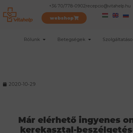
+36 70/778-0902
recepcio@vitahelp.hu
webshop
Rólunk
Betegségek
Szolgáltatáso
2020-10-29
Már elérhető ingyenes on
kerekasztal-beszélgeté