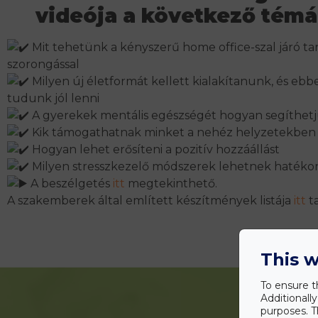
videója a következő témá
Mit tehetünk a kényszerű home office-szal járó ta
szorongással
Milyen új életformát kellett kialakítanunk, és eb
tudunk jól lenni
A gyerekek mentális egészségét hogyan segíthet
Kik támogathatnak minket a nehéz helyzetekben
Hogyan lehet erősíteni a pozitív hozzáállást
Milyen stresszkezelő módszerek lehetnek hatéko
A beszélgetés
itt
megtekinthető.
A szakemberek által említett készítmények listája
itt
ta
This w
To ensure t
Additionall
purposes. T