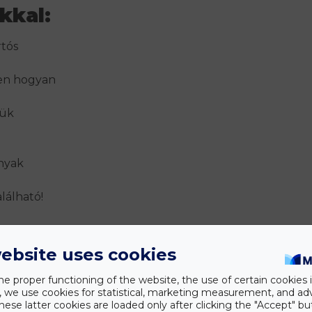
kkal:
rtós
ben hogyan
jük
nyak
lálható!
ebsite uses cookies
he proper functioning of the website, the use of certain cookies i
y, we use cookies for statistical, marketing measurement, and ad
hese latter cookies are loaded only after clicking the "Accept" bu