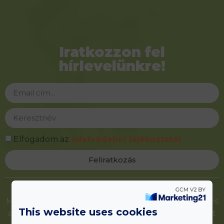
Iratkozzon fel
hírlevelünkre!
Elfogadom az
adatvédelmi tájékoztatót
Feliratkozás
Alternative:
Maradjon naprakész egészségközpontunk híreiről és
This website uses cookies
akcióiról! Új feliratkozóinknak most meglepetésként