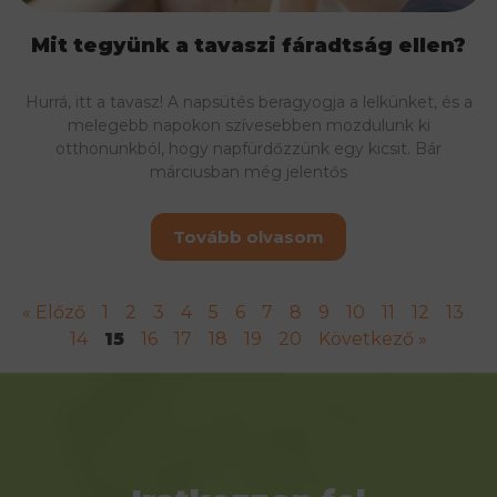
Mit tegyünk a tavaszi fáradtság ellen?
Hurrá, itt a tavasz! A napsütés beragyogja a lelkünket, és a
melegebb napokon szívesebben mozdulunk ki
otthonunkból, hogy napfürdőzzünk egy kicsit. Bár
márciusban még jelentős
Tovább olvasom
« Előző
1
2
3
4
5
6
7
8
9
10
11
12
13
14
15
16
17
18
19
20
Következő »