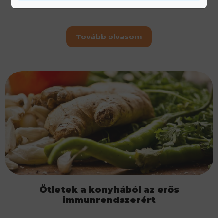
Tovább olvasom
Ötletek a konyhából az erős
immunrendszerért