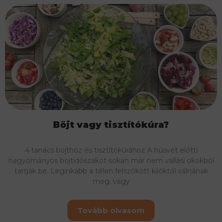
Böjt vagy tisztítókúra?
4 tanács böjthöz és tisztítókúrához A húsvét előtti
hagyományos böjtidőszakot sokan már nem vallási okokból
tartják be. Leginkább a télen felszökött kilóktól válnának
meg, vagy
Tovább olvasom