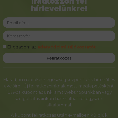
Iratkozzon fel
hírlevelünkre!
Elfogadom az
adatvédelmi tájékoztatót
Feliratkozás
Alternative:
Maradjon naprakész egészségközpontunk híreiről és
akcióiról! Új feliratkozóinknak most meglepetésként
10%-os kupont adunk, amit webshopunkban vagy
szolgáltatásainkon használhat fel egyszeri
alkalommal.
A kupont feliratkozás után e-mailben küldjük