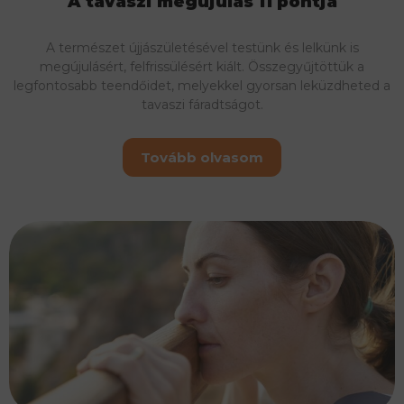
A tavaszi megújulás 11 pontja
A természet újjászületésével testünk és lelkünk is
megújulásért, felfrissülésért kiált. Összegyűjtöttük a
legfontosabb teendőidet, melyekkel gyorsan leküzdheted a
tavaszi fáradtságot.
Tovább olvasom