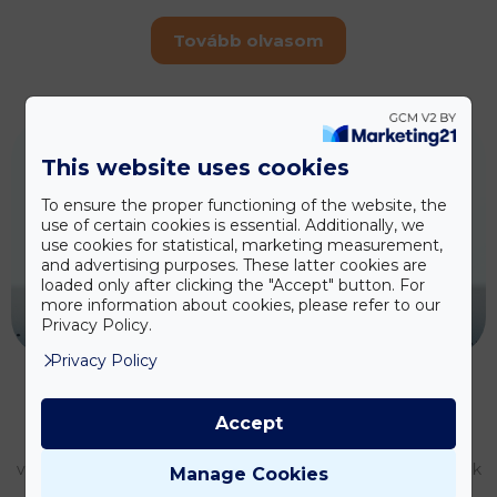
Tovább olvasom
This website uses cookies
To ensure the proper functioning of the website, the
use of certain cookies is essential. Additionally, we
use cookies for statistical, marketing measurement,
and advertising purposes. These latter cookies are
loaded only after clicking the "Accept" button. For
more information about cookies, please refer to our
Privacy Policy.
Privacy Policy
Mi, a burokba zárt vízi lények
Accept
Bár a víz világnapja (április 22.) elsősorban a vizeink
védelméről szól, de mivel létezésünk és egészségünk egyik
Manage Cookies
alapvető feltétele, ezért a téma mellett mi sem