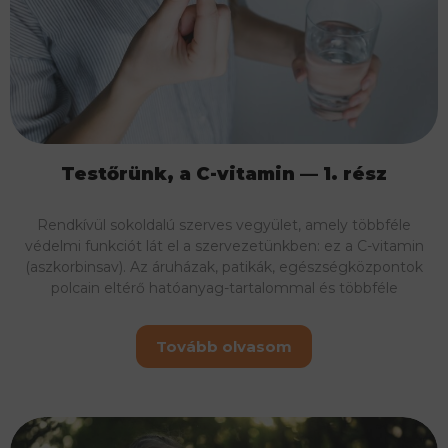
Testőrünk, a C-vitamin — 1. rész
Rendkívül sokoldalú szerves vegyület, amely többféle
védelmi funkciót lát el a szervezetünkben: ez a C-vitamin
(aszkorbinsav). Az áruházak, patikák, egészségközpontok
polcain eltérő hatóanyag-tartalommal és többféle
Tovább olvasom