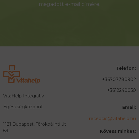
megadott e-mail címére.
Telefon:
+36707780902
+3612240050
VitaHelp Integratív
Egészségközpont
Email:
recepcio@vitahelp.hu
1121 Budapest, Törökbálinti út
69.
Kövess minket: