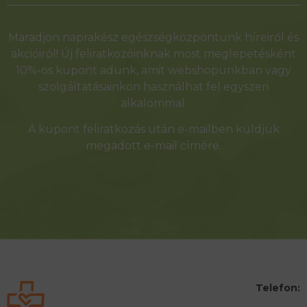
Alternative:
Maradjon naprakész egészségközpontunk híreiről és
akcióiról! Új feliratkozóinknak most meglepetésként
10%-os kupont adunk, amit webshopunkban vagy
szolgáltatásainkon használhat fel egyszeri
alkalommal.
A kupont feliratkozás után e-mailben küldjük
megadott e-mail címére.
Telefon: