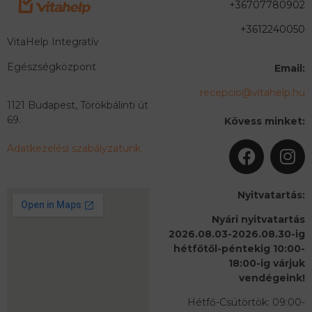
+36707780902
+3612240050
VitaHelp Integratív
Egészségközpont
Email:
recepcio@vitahelp.hu
1121 Budapest, Törökbálinti út
69.
Kövess minket:
Adatkezelési szabályzatunk
Nyitvatartás:
Nyári nyitvatartás
2026.08.03-2026.08.30-ig
hétfőtől-péntekig 10:00-
18:00-ig várjuk
vendégeink!
Hétfő-Csütörtök: 09:00-