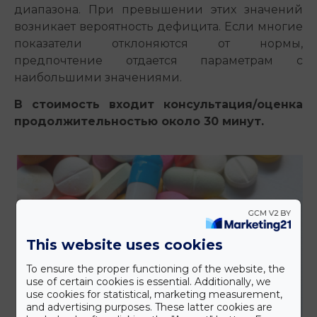
диапазона. При превышении этих значений
возникает вероятность дефицита. Если многие
показатели отклоняются от нормы,
предпочтение отдается параметрам с
наибольшими значениями.
В стоимость входит консультация/оценка
продолжительностью около 30 минут.
This website uses cookies
To ensure the proper functioning of the website, the
use of certain cookies is essential. Additionally, we
use cookies for statistical, marketing measurement,
and advertising purposes. These latter cookies are