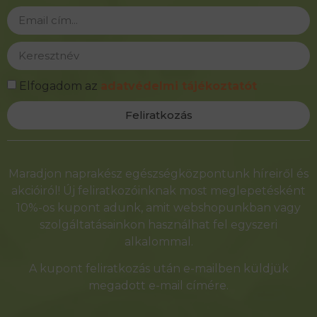
Elfogadom az
adatvédelmi tájékoztatót
Feliratkozás
Alternative:
Maradjon naprakész egészségközpontunk híreiről és
akcióiról! Új feliratkozóinknak most meglepetésként
10%-os kupont adunk, amit webshopunkban vagy
szolgáltatásainkon használhat fel egyszeri
alkalommal.
A kupont feliratkozás után e-mailben küldjük
megadott e-mail címére.