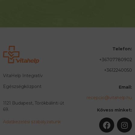
Telefon:
+36707780902
+3612240050
VitaHelp Integratív
Egészségközpont
Email:
recepcio@vitahelp.hu
1121 Budapest, Törökbálinti út
69.
Kövess minket:
Adatkezelési szabályzatunk