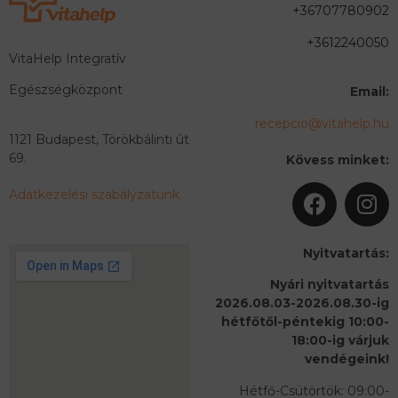
+36707780902
+3612240050
VitaHelp Integratív
Egészségközpont
Email:
recepcio@vitahelp.hu
1121 Budapest, Törökbálinti út
69.
Kövess minket:
Adatkezelési szabályzatunk
Nyitvatartás:
Nyári nyitvatartás
2026.08.03-2026.08.30-ig
hétfőtől-péntekig 10:00-
18:00-ig várjuk
vendégeink!
Hétfő-Csütörtök: 09:00-