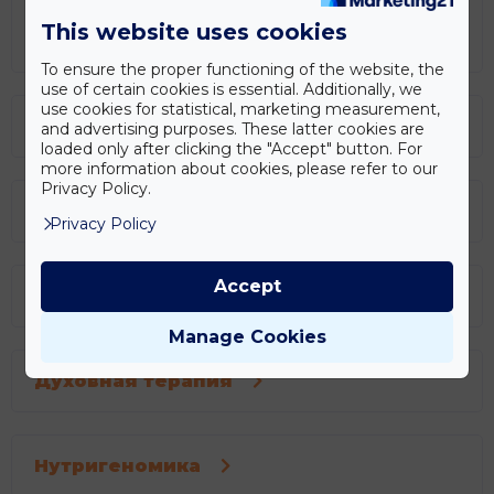
This website uses cookies
To ensure the proper functioning of the website, the
use of certain cookies is essential. Additionally, we
use cookies for statistical, marketing measurement,
Пакеты скрининга
and advertising purposes. These latter cookies are
loaded only after clicking the "Accept" button. For
more information about cookies, please refer to our
Privacy Policy.
Физиотерапия
Privacy Policy
Accept
Мануальная терапия
Manage Cookies
Духовная терапия
Нутригеномика