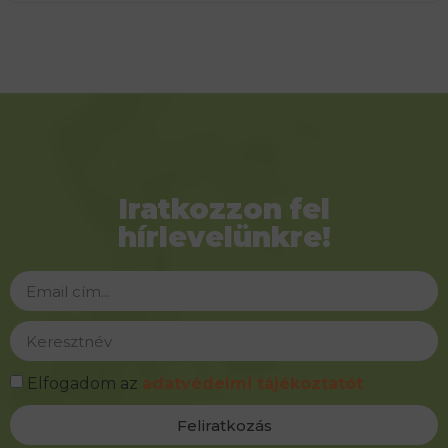
Iratkozzon fel
hírlevelünkre!
Elfogadom az
adatvédelmi tájékoztatót
Feliratkozás