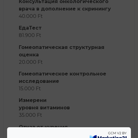
Консультация онкологического
врача в дополнение к скринингу
40.000 Ft
ЕдаТест
81.900 Ft
Гомеопатическая структурная
оценка
20.000 Ft
Гомеопатическое контрольное
исследование
15.000 Ft
Измерени
уровня витаминов
35.000 Ft
Отказ от курения
38.000 Ft