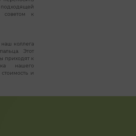
 подходящей
а советом к
х наш коллега
альца. Этот
ты приходят к
ка нашего
 стоимость и