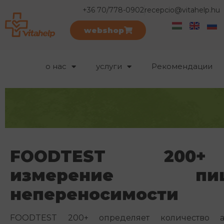
+36 70/778-0902
recepcio@vitahelp.hu
webshop
о нас
услуги
Рекомендации
FOODTEST 20
измерение пищ
непереносимости
FOODTEST 200+ определяет количество ан