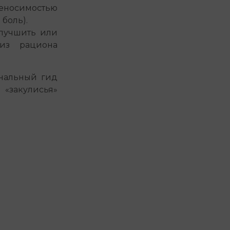
реносимостью
боль).
лучшить или
 из рациона
нальный гид
«закулисья»