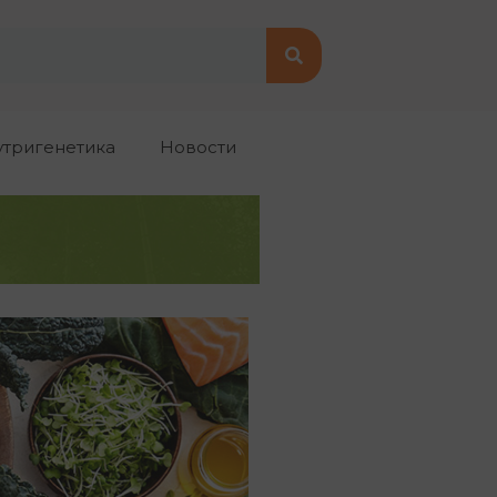
утригенетика
Новости