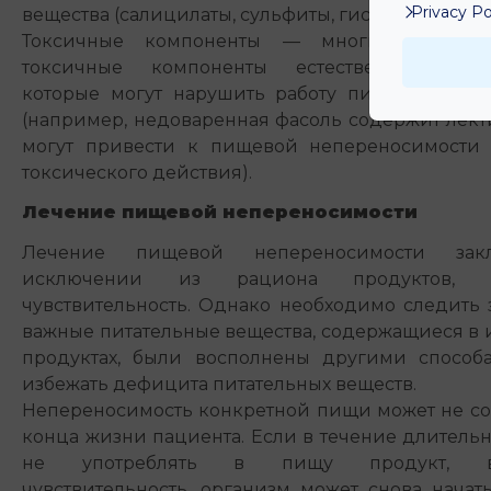
Privacy Po
вещества (салицилаты, сульфиты, гистамин).
Токсичные компоненты — многие продукт
токсичные компоненты естественного про
которые могут нарушить работу пищеваритель
(например, недоваренная фасоль содержит лект
могут привести к пищевой непереносимости и
токсического действия).
Лечение пищевой непереносимости
Лечение пищевой непереносимости зак
исключении из рациона продуктов, в
чувствительность. Однако необходимо следить з
важные питательные вещества, содержащиеся в
продуктах, были восполнены другими способ
избежать дефицита питательных веществ.
Непереносимость конкретной пищи может не со
конца жизни пациента. Если в течение длитель
не употреблять в пищу продукт, в
чувствительность, организм может снова начат