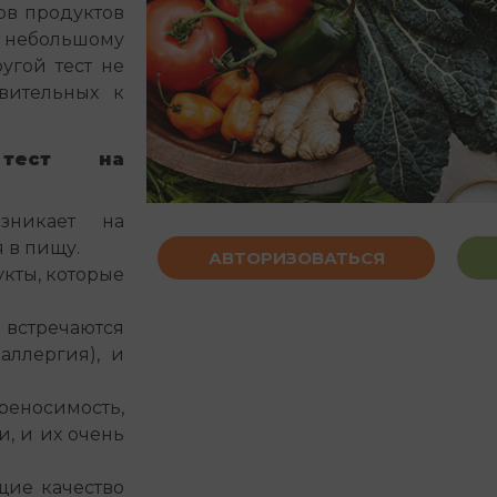
ов продуктов
 небольшому
угой тест не
вительных к
тест на
зникает на
 в пищу.
АВТОРИЗОВАТЬСЯ
укты, которые
встречаются
аллергия), и
еносимость,
, и их очень
щие качество