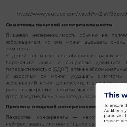
https://www.youtube.com/watch?v=ZIsYf8gpw
Симптомы пищевой непереносимости
Пищевая непереносимость обычно не являе
заболеванием, но она может вызывать очень
симптомы.
У детей он может способствовать развитию э
поражений кожи и синдрома дефицита 
гиперактивностью (СДВГ), а также абдоминальных
У взрослых он может ухудшать симптомы 
заболеваний кожи, депрессии, тревожности, а 
роль в ожирении, помимо жалоб на желудоч
This w
тракт (вздутие, боль в животе, диарея, запоры).
To ensure t
Причины пищевой непереносимости
Additionall
purposes. T
Лекарства, консерванты — некоторые из 
more inform
нейтрализовать или они сильнее реагируют на 