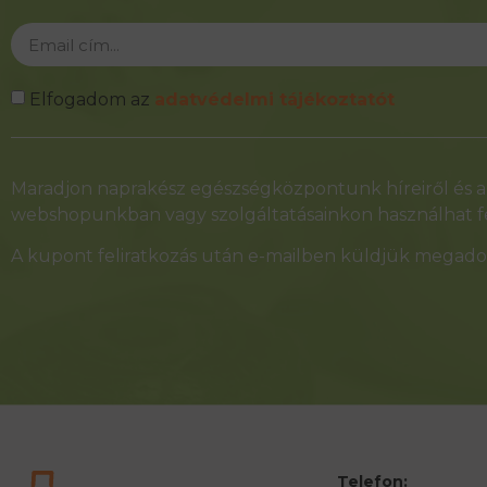
Elfogadom az
adatvédelmi tájékoztatót
Alternative:
Maradjon naprakész egészségközpontunk híreiről és ak
webshopunkban vagy szolgáltatásainkon használhat fe
A kupont feliratkozás után e-mailben küldjük megadot
Telefon: