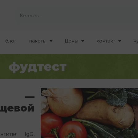
блог
пакеты
Цены
контакт
н
фудтест
0+ —
евой
тител IgG,