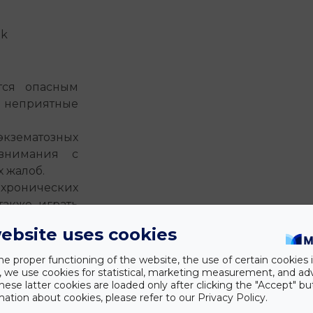
Uk
тся опасным
 неприятные
кзематозных
внимания с
 жалоб.
хронических
также играть
но-кишечный
ebsite uses cookies
he proper functioning of the website, the use of certain cookies i
y, we use cookies for statistical, marketing measurement, and ad
hese latter cookies are loaded only after clicking the "Accept" bu
них сложнее
ation about cookies, please refer to our Privacy Policy.
определенные