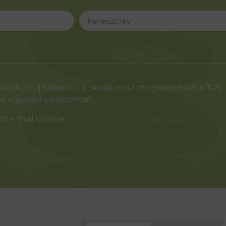
cióiról! Új feliratkozóinknak most meglepetésként 10%
l egyszeri alkalommal.
t e-mail címére.