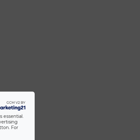
s essential.
vertising
tton. For