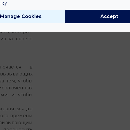
licy
ы содержат
Manage Cookies
Accept
исхождения,
ной системы
ины, которые
з-за своего
лючается в
ызывающих
а тем, чтобы
 исключенных
ами и чтобы
храняться до
ного времени
ызывающий
ь переносить