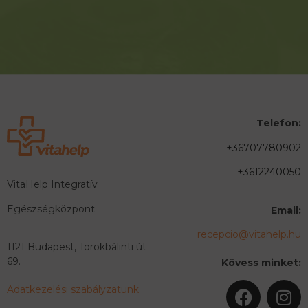
Telefon:
+36707780902
+3612240050
VitaHelp Integratív
Egészségközpont
Email:
recepcio@vitahelp.hu
1121 Budapest, Törökbálinti út
69.
Kövess minket:
Adatkezelési szabályzatunk