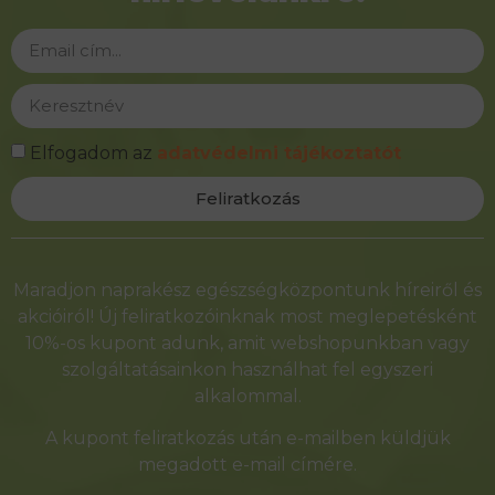
Elfogadom az
adatvédelmi tájékoztatót
Feliratkozás
Alternative:
Maradjon naprakész egészségközpontunk híreiről és
akcióiról! Új feliratkozóinknak most meglepetésként
10%-os kupont adunk, amit webshopunkban vagy
szolgáltatásainkon használhat fel egyszeri
alkalommal.
A kupont feliratkozás után e-mailben küldjük
megadott e-mail címére.