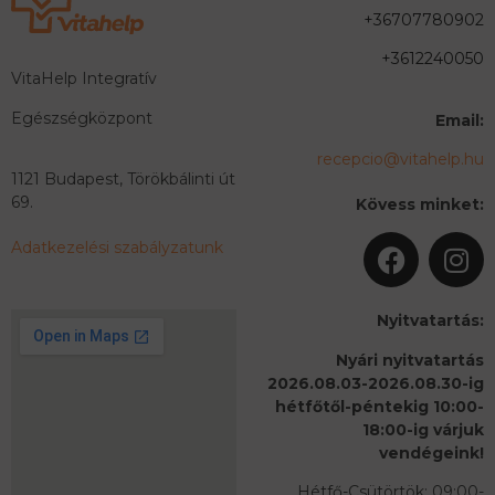
+36707780902
+3612240050
VitaHelp Integratív
Egészségközpont
Email:
recepcio@vitahelp.hu
1121 Budapest, Törökbálinti út
69.
Kövess minket:
Adatkezelési szabályzatunk
Nyitvatartás:
Nyári nyitvatartás
2026.08.03-2026.08.30-ig
hétfőtől-péntekig 10:00-
18:00-ig várjuk
vendégeink!
Hétfő-Csütörtök: 09:00-