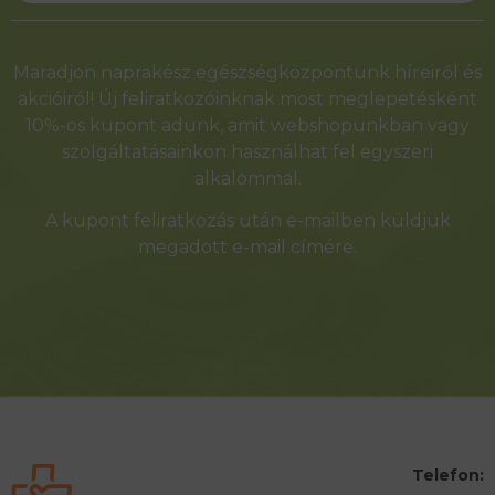
Alternative:
Maradjon naprakész egészségközpontunk híreiről és
akcióiról! Új feliratkozóinknak most meglepetésként
10%-os kupont adunk, amit webshopunkban vagy
szolgáltatásainkon használhat fel egyszeri
alkalommal.
A kupont feliratkozás után e-mailben küldjük
megadott e-mail címére.
Telefon: