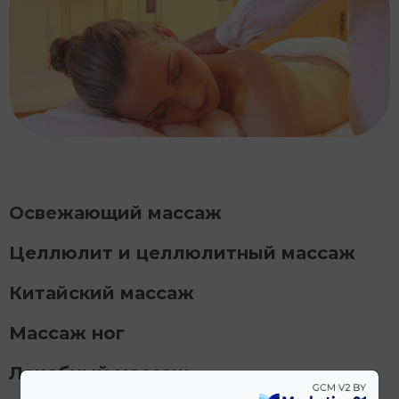
Освежающий массаж
Целлюлит и целлюлитный массаж
Китайский массаж
Массаж ног
Лечебный массаж