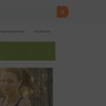
утригенетика
Новости