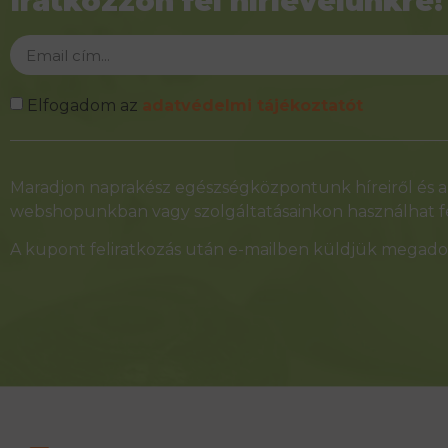
Iratkozzon fel hírlevelünkre!
Elfogadom az
adatvédelmi tájékoztatót
Alternative:
Maradjon naprakész egészségközpontunk híreiről és ak
webshopunkban vagy szolgáltatásainkon használhat fe
A kupont feliratkozás után e-mailben küldjük megadot