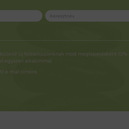
cióiról! Új feliratkozóinknak most meglepetésként 10%
l egyszeri alkalommal.
t e-mail címére.