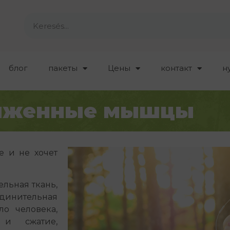
блог
пакеты
Цены
контакт
н
яженные мышцы
е и не хочет
льная ткань,
динительная
ло человека,
 и сжатие,