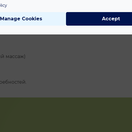
licy
физкультуры
Manage Cookies
Accept
й массаж)
ребностей.