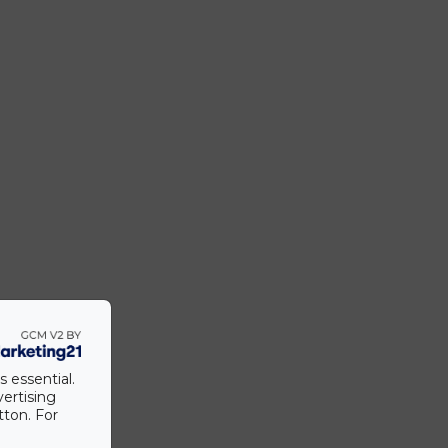
s essential.
vertising
tton. For