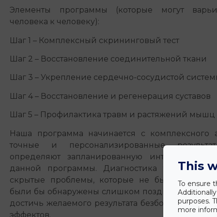
Элементы программы (которые могут варьи
человека к человеку):
Шаг 1 – Комплексный скрининговый тест
Шаг 2 – Восстановление соединительной ткани
Шаг 3 – Укрепление сердечно-сосудистой систе
Шаг 4 – Восстановление и регенерация суставов
Шаг 5 – Профилактика травм и растяжений мышц
Наша программа начинается с комплексного а
точные и персонализированные результат
определяют запланированную интенсивность 
This w
данной программы. Диагностика также может
скрытые проблемы, которые не были бы обн
To ensure t
были бы обнаружены слишком поздно. Процеду
Additionall
purposes. T
достичь желаемого результата безболезненно и 
more inform
эффектов.