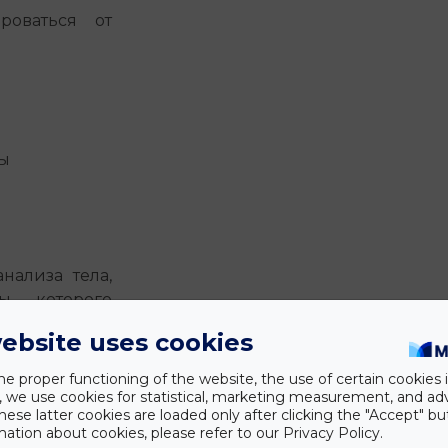
роваться от
мы
нализа тела,
ы которого
и структуру
ebsite uses cookies
 указать на
аружены или
he proper functioning of the website, the use of certain cookies i
ры позволяют
y, we use cookies for statistical, marketing measurement, and ad
hese latter cookies are loaded only after clicking the "Accept" bu
без побочных
ation about cookies, please refer to our Privacy Policy.