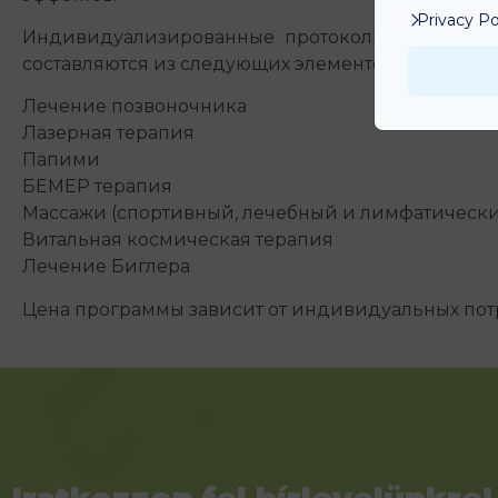
Privacy Po
Индивидуализированные протоколы лечебной 
составляются из следующих элементов:
Лечение позвоночника
Лазерная терапия
Папими
БЕМЕР терапия
Массажи (спортивный, лечебный и лимфатически
Витальная космическая терапия
Лечение Биглера
Цена программы зависит от индивидуальных пот