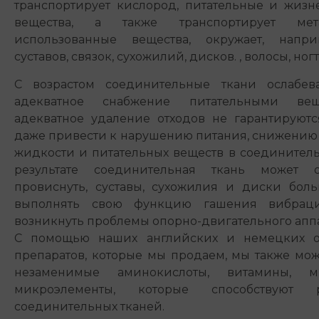
транспортирует кислород, питательные и жиз
вещества, а также транспортирует ме
использованные вещества, окружает, напр
суставов, связок, сухожилий, дисков. , волосы, ног
С возрастом соединительные ткани ослабева
адекватное снабжение питательными ве
адекватное удаление отходов не гарантируютс
даже привести к нарушению питания, снижению
жидкости и питательных веществ в соединитель
результате соединительная ткань может 
провиснуть, суставы, сухожилия и диски бол
выполнять свою функцию гашения вибраци
возникнуть проблемы опорно-двигательного аппа
С помощью наших английских и немецких о
препаратов, которые мы продаем, мы также мо
незаменимые аминокислоты, витамины, 
микроэлементы, которые способствуют р
соединительных тканей.