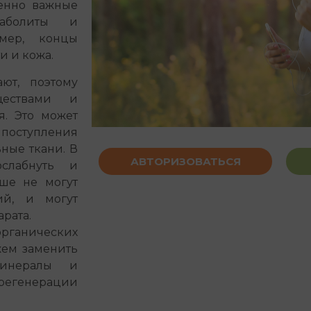
ненно важные
таболиты и
имер, концы
ти и кожа.
ют, поэтому
ществами и
я. Это может
 поступления
ные ткани. В
АВТОРИЗОВАТЬСЯ
ослабнуть и
ьше не могут
й, и могут
рата.
рганических
жем заменить
минералы и
егенерации