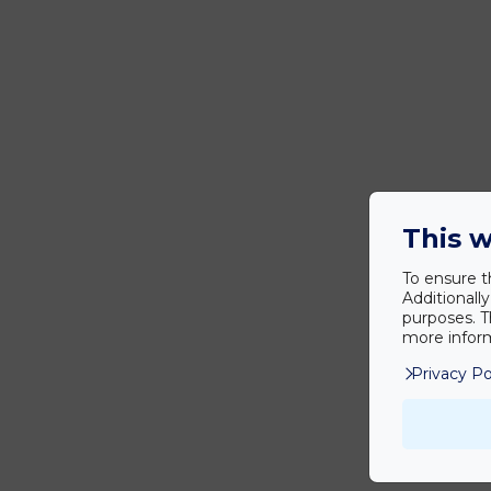
This w
To ensure t
Additionall
purposes. T
more inform
Privacy Po