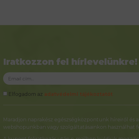
Iratkozzon fel hírlevelünkre!
Elfogadom az
adatvédelmi tájékoztatót
Alternative:
Maradjon naprakész egészségközpontunk híreiről és ak
webshopunkban vagy szolgáltatásainkon használhat fe
A kupont feliratkozás után e-mailben küldjük megadot