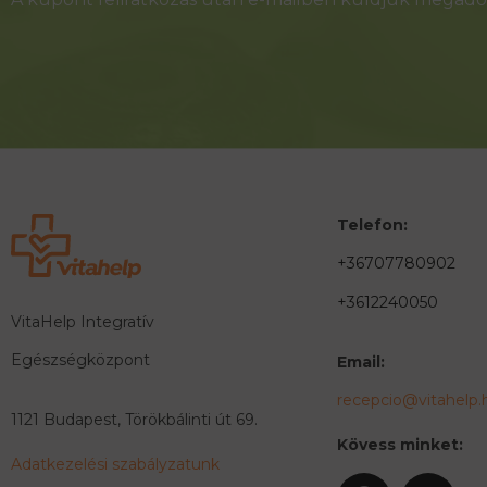
Telefon:
+36707780902
+3612240050
VitaHelp Integratív
Egészségközpont
Email:
recepcio@vitahelp.
1121 Budapest, Törökbálinti út 69.
Kövess minket:
Adatkezelési szabályzatunk