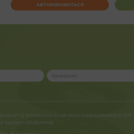
АВТОРИЗОВАТЬСЯ
cióiról! Új feliratkozóinknak most meglepetésként 10%
l egyszeri alkalommal.
t e-mail címére.