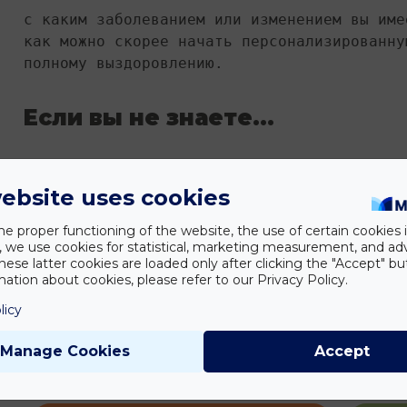
с каким заболеванием или изменением вы име
как можно скорее начать персонализированну
полному выздоровлению.
Если вы не знаете…
на что могут указывать ваши симптомы, а за
ebsite uses cookies
профессионального менеджера мы сможем в кр
проблему, с которой мы столкнулись, а зате
he proper functioning of the website, the use of certain cookies i
для вас пакет терапии.
y, we use cookies for statistical, marketing measurement, and ad
hese latter cookies are loaded only after clicking the "Accept" bu
ation about cookies, please refer to our Privacy Policy.
У нас есть все условия: современные методы
licy
обученные специалисты, 20-летний опыт рабо
для самого главного: вас!
Manage Cookies
Accept