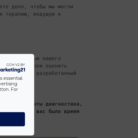
ете дело, чтобы мы могли 
ю терапию, ведущую к 
тем с помощью нашего 
атчайшие сроки оценить 
м составить разработанный 
s essential.
vertising
tton. For
 и инструменты диагностики, 
ты, чтобы у вас было время 