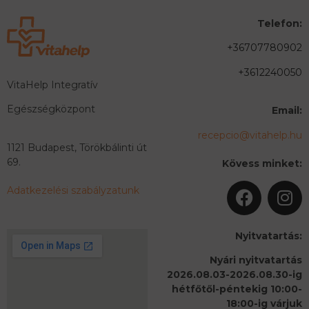
Telefon:
+36707780902
+3612240050
VitaHelp Integratív
Egészségközpont
Email:
recepcio@vitahelp.hu
1121 Budapest, Törökbálinti út
69.
Kövess minket:
Adatkezelési szabályzatunk
Nyitvatartás:
Nyári nyitvatartás
2026.08.03-2026.08.30-ig
hétfőtől-péntekig 10:00-
18:00-ig várjuk