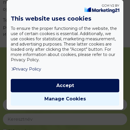
помогает определить, какие органы и системы
органов следует контролировать.
This website uses cookies
Тест безболезненный, поэтому он особенно
рекомендуется тем, кто может бояться уколов
To ensure the proper functioning of the website, the
use of certain cookies is essential. Additionally, we
иглой.
use cookies for statistical, marketing measurement,
and advertising purposes. These latter cookies are
loaded only after clicking the "Accept" button. For
more information about cookies, please refer to our
Privacy Policy.
Privacy Policy
Iratkozzon fel
Accept
hírlevelünkre!
Manage Cookies