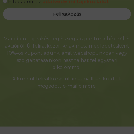
Elfogadom az
adatvédelmi tájékoztatót
Feliratkozás
Alternative:
Maradjon naprakész egészségközpontunk híreiről és
akcióiról! Új feliratkozóinknak most meglepetésként
10%-os kupont adunk, amit webshopunkban vagy
szolgáltatásainkon használhat fel egyszeri
alkalommal.
A kupont feliratkozás után e-mailben küldjük
megadott e-mail címére.