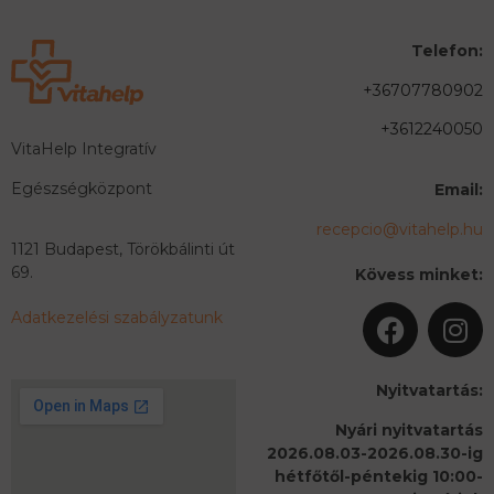
Telefon:
+36707780902
+3612240050
VitaHelp Integratív
Egészségközpont
Email:
recepcio@vitahelp.hu
1121 Budapest, Törökbálinti út
69.
Kövess minket:
Adatkezelési szabályzatunk
Nyitvatartás:
Nyári nyitvatartás
2026.08.03-2026.08.30-ig
hétfőtől-péntekig 10:00-