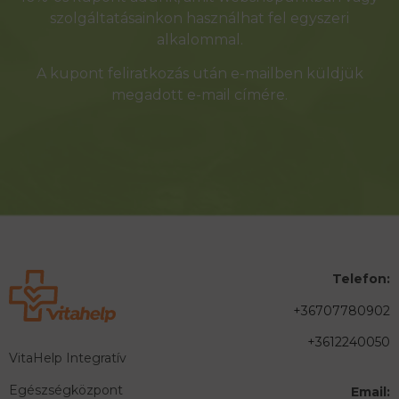
szolgáltatásainkon használhat fel egyszeri
alkalommal.
A kupont feliratkozás után e-mailben küldjük
megadott e-mail címére.
Telefon:
+36707780902
+3612240050
VitaHelp Integratív
Egészségközpont
Email: