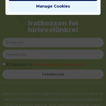
Manage Cookies
Iratkozzon fel
hírlevelünkre!
Elfogadom az
adatvédelmi tájékoztatót
Feliratkozás
Alternative:
Maradjon naprakész egészségközpontunk híreiről és
akcióiról! Új feliratkozóinknak most meglepetésként
10%-os kupont adunk, amit webshopunkban vagy