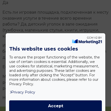
Да
Есть ли игровая площадка, подключенная к месту
оказания услуги в течение всего времени
работы? Да, детский уголок в зале ожидания
(тумбочка, маленькие стулья, книги, игрушки,
карандаши, книжки-раскраски)
Имеются ли материальные условия для
This website uses cookies
безопасного пребывания и ухода за маленькими
детьми: безопасная розетка? Да
To ensure the proper functioning of the website, the
use of certain cookies is essential. Additionally, we
use cookies for statistical, marketing measurement,
Есть ли мероприятие для семей? Да
and advertising purposes. These latter cookies are
loaded only after clicking the "Accept" button. For
Можно ли обеспечить постоянное присутствие
more information about cookies, please refer to our
родителя или родственника во время ухода за
Privacy Policy.
ребенком? Да
Privacy Policy
На каждом этаже есть туалет/ванная и туалет.
Accept