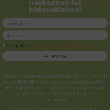
Iratkozzon fel
hírlevelünkre!
Elfogadom az
adatvédelmi tájékoztatót
Feliratkozás
Alternative:
Maradjon naprakész egészségközpontunk híreiről és
akcióiról! Új feliratkozóinknak most meglepetésként
10%-os kupont adunk, amit webshopunkban vagy
szolgáltatásainkon használhat fel egyszeri
alkalommal.
A kupont feliratkozás után e-mailben küldjük