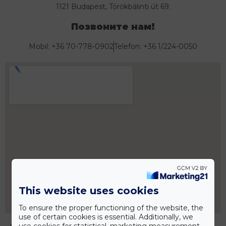
1121 Budapest, Törökbálinti út 69.
Позвоните нам!
Mobil: +36 70-778-0902
Telefon: +36 1/224-0050
This website uses cookies
To ensure the proper functioning of the website, the
use of certain cookies is essential. Additionally, we