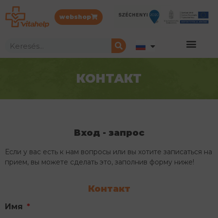
webshop
КОНТАКТ
Вход - запрос
Если у вас есть к нам вопросы или вы хотите записаться на
прием, вы можете сделать это, заполнив форму ниже!
Контакт
Имя