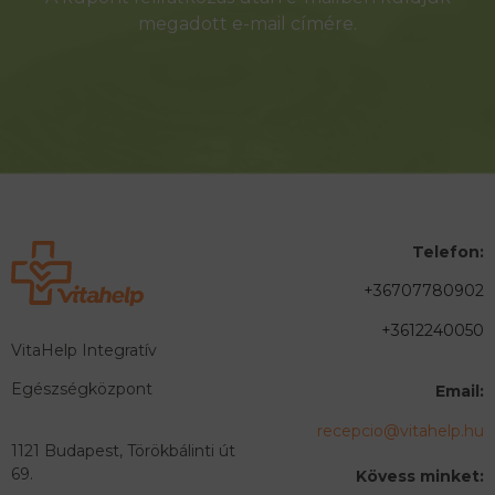
megadott e-mail címére.
Telefon:
+36707780902
+3612240050
VitaHelp Integratív
Egészségközpont
Email:
recepcio@vitahelp.hu
1121 Budapest, Törökbálinti út
69.
Kövess minket: