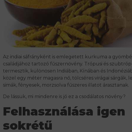
Az indiai sáfrányként is emlegetett kurkuma a gyömbé
családjához tartozó fűszernövény. Trópusi és szubtró
termesztik, különösen Indiában, Kínában és Indonéziáb
közel egy méter magasra nő, tölcséres virágai sárgák, l
simák, fényesek, morzsolva fűszeres illatot árasztanak.
De lássuk, mi mindenre is jó ez a csodálatos növény?
Felhasználása igen
sokrétű