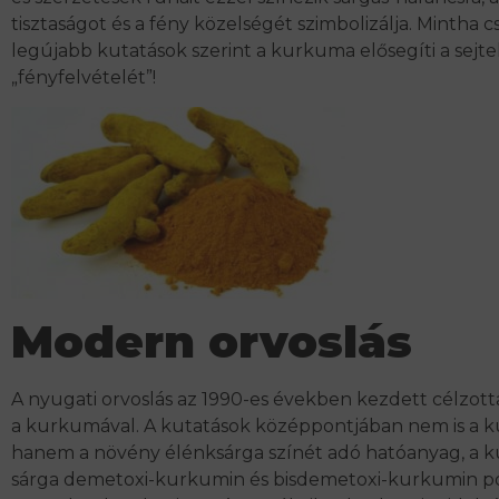
tisztaságot és a fény közelségét szimbolizálja. Mintha c
legújabb kutatások szerint a kurkuma elősegíti a sejte
„fényfelvételét”!
Modern orvoslás
A nyugati orvoslás az 1990-es években kezdett célzott
a kurkumával. A kutatások középpontjában nem is a 
hanem a növény élénksárga színét adó hatóanyag, a k
sárga demetoxi-kurkumin és bisdemetoxi-kurkumin po