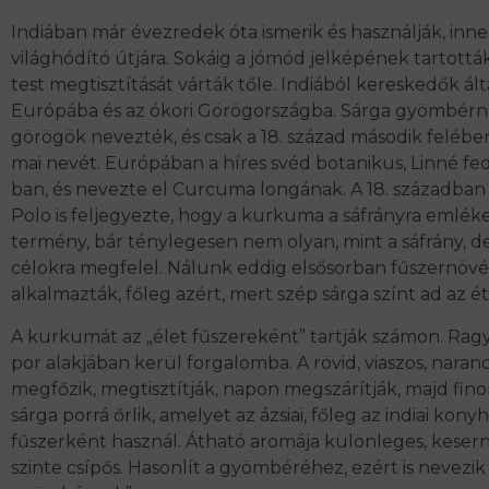
Indiában már évezredek óta ismerik és használják, inne
világhódító útjára. Sokáig a jómód jelképének tartották
test megtisztítását várták tőle. Indiából kereskedők ált
Európába és az ókori Görögországba. Sárga gyömbérne
görögök nevezték, és csak a 18. század második feléb
mai nevét. Európában a híres svéd botanikus, Linné fed
ban, és nevezte el Curcuma longának. A 18. századba
Polo is feljegyezte, hogy a kurkuma a sáfrányra emlék
termény, bár ténylegesen nem olyan, mint a sáfrány, d
célokra megfelel. Nálunk eddig elsősorban fűszernöv
alkalmazták, főleg azért, mert szép sárga színt ad az é
A kurkumát az „élet fűszereként” tartják számon. Rag
por alakjában kerül forgalomba. A rövid, viaszos, naran
megfőzik, megtisztítják, napon megszárítják, majd fin
sárga porrá őrlik, amelyet az ázsiai, főleg az indiai kony
fűszerként használ. Átható aromája különleges, keserny
szinte csípős. Hasonlít a gyömbéréhez, ezért is nevezik