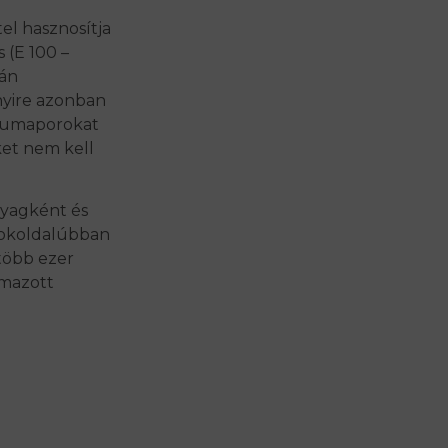
el hasznosítja
s (E 100 –
rán
nyire azonban
kumaporokat
ket nem kell
yagként és
sokoldalúbban
több ezer
lmazott