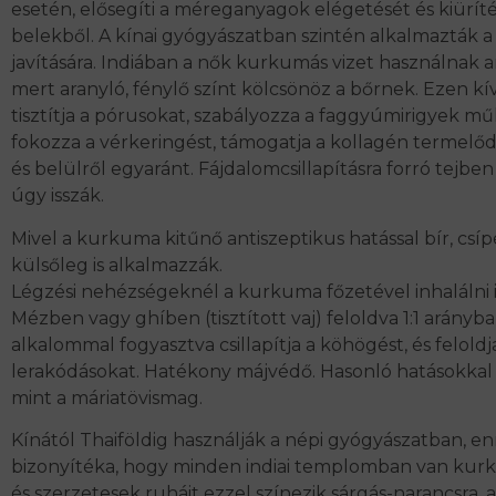
esetén, elősegíti a méreganyagok elégetését és kiüríté
belekből. A kínai gyógyászatban szintén alkalmazták a
javítására. Indiában a nők kurkumás vizet használnak a
mert aranyló, fénylő színt kölcsönöz a bőrnek. Ezen kí
tisztítja a pórusokat, szabályozza a faggyúmirigyek m
fokozza a vérkeringést, támogatja a kollagén termelőd
és belülről egyaránt. Fájdalomcsillapításra forró tejben 
úgy isszák.
Mivel a kurkuma kitűnő antiszeptikus hatással bír, csí
külsőleg is alkalmazzák.
Légzési nehézségeknél a kurkuma főzetével inhalálni i
Mézben vagy ghíben (tisztított vaj) feloldva 1:1 arányb
alkalommal fogyasztva csillapítja a köhögést, és feloldj
lerakódásokat. Hatékony májvédő. Hasonló hatásokkal 
mint a máriatövismag.
Kínától Thaiföldig használják a népi gyógyászatban, e
bizonyítéka, hogy minden indiai templomban van kur
és szerzetesek ruháit ezzel színezik sárgás-narancsra, 