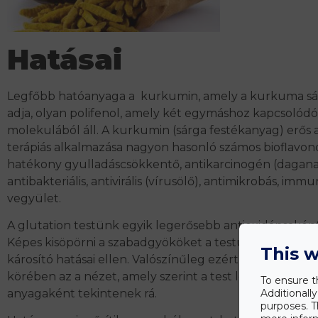
Hatásai
Legfőbb hatóanyaga a kurkumin, amely a kurkuma sá
adja, olyan polifenol, amely két egymáshoz kapcsolódó
molekulából áll. A kurkumin (sárga festékanyag) erős a
terápiás alkalmazása nagyon hasonló számos bioflavon
hatékony gyulladáscsökkentő, antikarcinogén (dagana
antibakteriális, antivirális (vírusölő), antimikrobás, imm
vegyület.
A glutation testünk egyik legerősebb antioxidánsaként
Képes kisöpörni a szabadgyököket a testünkből, és kü
This w
károsító hatásai ellen. Valószínűleg ezért alakult ki a 
körében az a nézet, amely szerint a test legerősebb g
To ensure t
Additionall
anyagaként tekintenek rá.
purposes. T