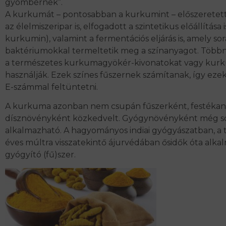
gyömbérnek”.
A kurkumát – pontosabban a kurkumint – előszeretett
az élelmiszeripar is, elfogadott a szintetikus előállítása i
kurkumin), valamint a fermentációs eljárás is, amely so
baktériumokkal termeltetik meg a színanyagot. Több
a természetes kurkumagyökér-kivonatokat vagy kur
használják. Ezek színes fűszernek számítanak, így eze
E-számmal feltüntetni.
A kurkuma azonban nem csupán fűszerként, festékan
dísznövényként közkedvelt. Gyógynövényként még 
alkalmazható. A hagyományos indiai gyógyászatban, a 
éves múltra visszatekintő ájurvédában ősidők óta alka
gyógyító (fű)szer.