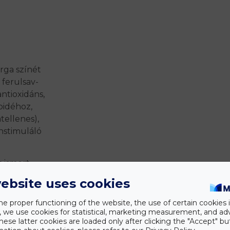
rga színét
 ferulsav-
ntioxidáns,
oidéhoz,
tellenes),
unstimuláló
 ismert.
zd azok
ebsite uses cookies
tudósok
yógyító
he proper functioning of the website, the use of certain cookies i
y, we use cookies for statistical, marketing measurement, and ad
hese latter cookies are loaded only after clicking the "Accept" bu