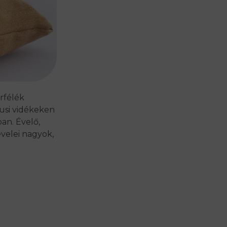
rfélék
pusi vidékeken
an. Évelő,
evelei nagyok,