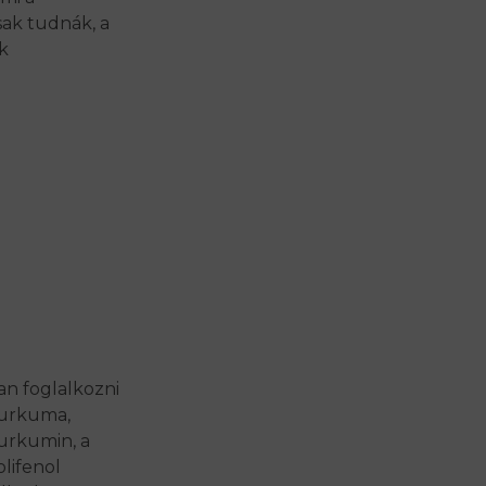
sak tudnák, a
k
an foglalkozni
kurkuma,
urkumin, a
lifenol