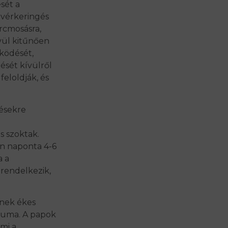
sét a
 vérkeringés
rcmosásra,
vül kitűnően
űködését,
ését kívülről
feloldják, és
pésekre
s szoktak.
an naponta 4-6
a a
rendelkezik,
nnek ékes
kuma. A papok
ami a