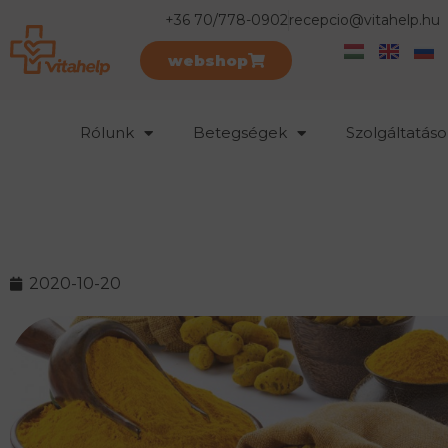
+36 70/778-0902
recepcio@vitahelp.hu
webshop
Rólunk
Betegségek
Szolgáltatáso
2020-10-20