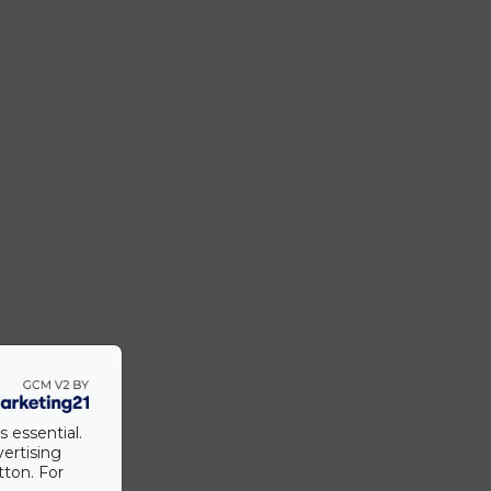
s essential.
vertising
tton. For